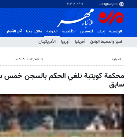
٠٩‏/٠٨‏/٢٠٢٦
الرئيسية
إيران
فلسطین
الاقلیمیة
الدولية
مالتي مدیا
آخر الأخبار
آسيا والمحيط الهادئ
أفريقيا
أوروبا
الأمريكيتان
الدولية
٢٧‏/٠٥‏/٢٠١٣، ٥:٠٥ م
محكمة كويتية تلغي الحكم بالسجن خمس سن
سابق