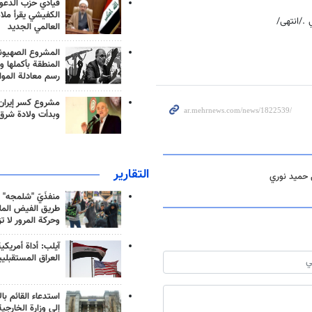
قيادي حزب الدعوة
الكفيشي يقرأ ملا
 ./انتهى/
العالمي الجديد
المشروع الصهيو
المنطقة بأكملها و
رسم معادلة الموا
مشروع كسر إيران
وبدأت ولادة شرق
التقارير
 حميد نوري
منفذَيّ "شلمجه" 
طريق الفيض الملي
وحركة المرور لا ت
آيلب: أداة أمريكي
العراق المستقبلي
استدعاء القائم بال
إلى وزارة الخارجية