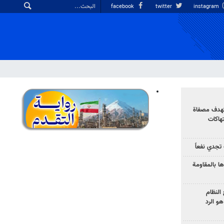
facebook
twitter
instagram
تهدف مصفاة
تهاكات
تجدي نفعاً
ا بالمقاومة
النظام
و الرد