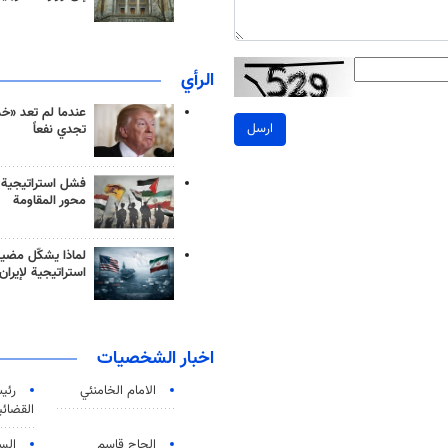
الرأي
عندما لم تعد «خ
ارسل
تجدي نفعاً
فشل استراتيجية
محور المقاومة
لماذا يشكّل مضيق
استراتيجية لإيران
اخبار الشخصيات
الامام الخامنئي
رئی
القضائی
الحاج قاسم
الس