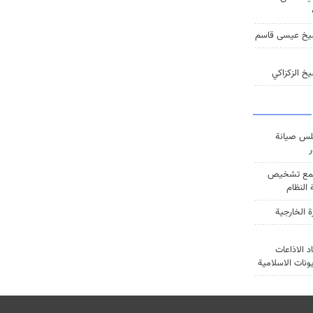
يخ عيسى قاسم
خ الزكزاكي
س صيانة
ر
ع تشخيص
النظام
ة الخارجية
د الاذاعات
يونات الاسلامية