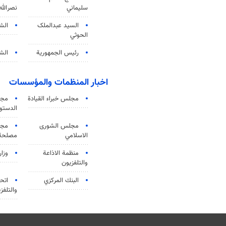
سليماني
نصرالله
السید عبدالملک
الش
الحوثي
رئيس الجمهورية
الشي
اخبار المنظمات والمؤسسات
مجلس خبراء القيادة
مجل
الدستو
مجلس الشورى
مجم
الاسلامي
مصلحة 
منظمة الاذاعة
وزار
والتلفزیون
البنك المركزي
اتحا
والتلفز