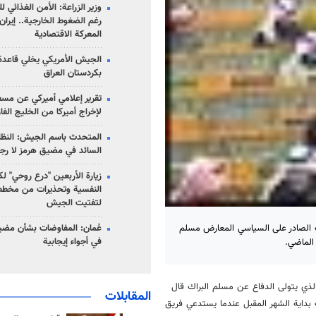
وزير الزراعة: الأمن الغذائي ل
رغم الضغوط الخارجية.. إيران
المعركة الاقتصادية
الجيش الأمريكي يخلي قاعدة 
بكردستان العراق
تقرير إعلامي أميركي عن مسع
لإخراج أميركا من الخليج الف
المتحدث باسم الجيش: النظام 
السائد في مضيق هرمز لا رج
زيارة الأربعين "درع روحي" لك
النفسية وتحذيرات من مخطط
لتفتيت الجيش
 الصادر على السياسي المعارض مسلم
عُمان: المفاوضات بشأن مضي
في أجواء إيجابية
 الماضي.
 الذي يتولى الدفاع عن مسلم البراك قال
المقابلات
 بداية الشهر المقبل عندما يستدعي فريق