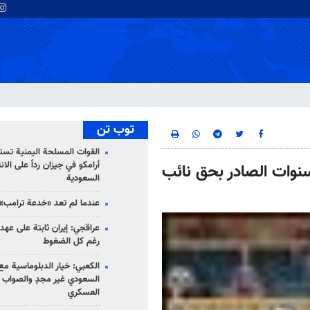
توب تن
القوات المسلحة اليمنية تس
أرامكو في جيزان رداً على الان
وات الصادر بحق نائب
السعودية
عندما لم تعد «خدعة ترامب» 
عراقجي: إيران ثابتة على عهده
رغم كل الضغوط
الكعبي: خيار الدبلوماسية مع 
السعودي غير مجدٍ والصواب ه
العسكري