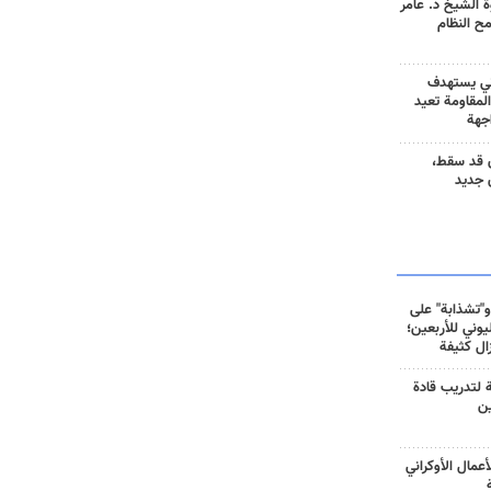
 الشيخ د. عامر
مح النظام
ني يستهدف
المقاومة تعيد
جهة
 قد سقط،
 جديد
و"تشذابة" على
وني للأربعين؛
زال كثيفة
ة لتدريب قادة
ين
أعمال الأوكراني