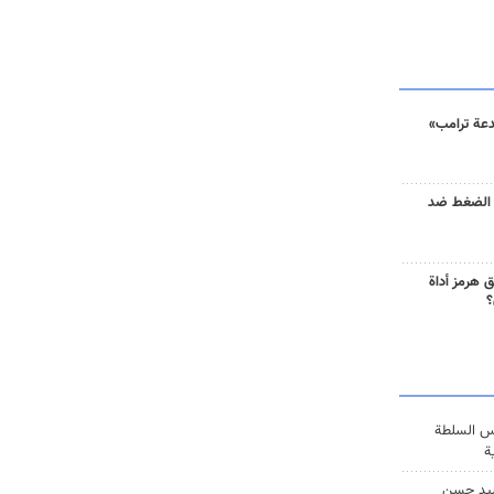
دعة ترامب»
 الضغط ضد
 هرمز أداة
؟
س السلطة
ة
يد حسن