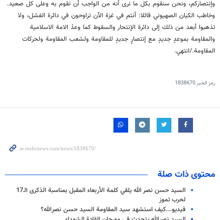
وإنتصاركم، ونحن سنقوم بكل ما نرى أنه من الواجب أن نقوم به وعلى كل صعيد.
وخاطب الكيان الصهيوني قائلا: أنتم في غزة الآن تراوحون في دائرة الفشل، ولا
تذهبوا أبعد من ذلك إلى دائرة الإنتحار والسقوط كما وعدً الامة الاسلامية
والمقاومة بموعدٍ جديدٍ مع إنتصارٍ جديدٍ للمقاومة ولشعب المقاومة ولحركات
المقاومة./انتهي.
رمز الخبر
1838670
محتوى ذات صلة
السيد حسن نصر الله يلقي كلمة الأربعاء المقبل بمناسبة الذكرى الـ17
لحرب تموز
فيديو...كيف استشهد سيد المقاومة السيد حسن نصرالله؟
السيد نصرالله يتحدث في مهرجان القادة الشهداء