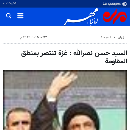
٠٩‏/٠٨‏/٢٠٢٦
إيران
السياسة
٢٦‏/٠٧‏/٢٠١٤، ١٢:٣١ م
السيد حسن نصرالله : غزة تنتصر بمنطق
المقاومة