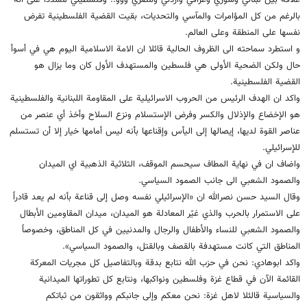
بالرغم من كل المؤامرات والمآسي والتحديات، بقيت القضية الفلسطينية تفرض
نفسها على المنطقة وعلى العالم.
و استطرد سماحته الى الظروف الحالية قائلا ان الامة الاسلامية اليوم هي في أسوأ
حال ولكن الضحية الأولى هي فلسطين والمستهدف الأول كان وما يزال هو
القضية الفلسطينية.
واكد ان الهدف الرئيس من الحروب الاسرائيلية على المقاومة اللبنانية والفلسطينية
هو الإخضاع والإذلال والكسر وفرض الإستسلام ونزع السلاح وأخذ أي عنصر من
عناصر القوة لديها، إيصالها إلى اليأس وإقناعها بأنه ليس أمامها خيار إلا أن تستسلم
للإسرائيلي.
واضاف ان في نهاية المطاف سيحسم الموقف، الثلاثية الذهبية اي الميدان
والصمود الشعبي الى جانب الصمود السياسي.
وقال السيد حسن نصرالله ان «الإسرائيلي نفسه وصل إلى قناعة بأنه لم يعد قادراً
على الاستمرار بالحرب والذي غيّر المعادلة هو الميدان، ميدان المقاومين الأبطال
والصمود الشعبي للنساء والأطفال والرجال والمدنيين في كل المناطق، وخصوصاً
المناطق التي كانت مستهدفة بالقصف وبالقتل، والصمود السياسي».
واكد ابوهادي: نحن في حزب الله نتابع بدقة وبالتفاصيل كل مجريات المعركة
القائمة الآن في قطاع غزة وفلسطين ونواكبها، ونتابع كل تطوراتها الميدانية
والسياسية قالئلا لاهل غزة: نحن معكم وإلى جانبكم وواثقون من ثباتكم