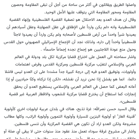
واصلوا الطريق ويقاتلون في أكثر من ساحة من أجل أن تبقى المقاومة وحصون
المقاومة ومحور المقاومة التي يتوقف عليها الأمل الوحيد.
وقال ان هدف العدو بعد الاحتلال هو تصفية القضية الفلسطينية وإنهاء القضية
الفلسطينية وانه «لم يكن وارداً على الإطلاق في عقل الصهاينة وعقل أسيادهم أن
يعيدوا شبراً واحداً من أرض فلسطين لأصحابه ولم يكن وارداً أن يعيدوا لاجئاً
فلسطينياً واحداً إلى داره، ولذلك نجد أن الإجماع الإسرائيلي الصهيوني حول القدس
وحول منع عودة اللاجئيين هو إجماع نجده إجماعاً حاسماً» .
واشار سماحته الى العمل على اختراع قضايا مركزية لكل بلد ودولة في العالم
العربي والإسلامي لتغيّب مركزية فلسطين ومركزية القدس وفرض اهتمامات
وأولويات، وتوفيق العدو فيه إلى درجة كبيرة جداً مشددا على ان العدو ليس فاشلا
دائما، انما هو يفشل إذا نحن نريد أن نفشله، «لكن إذا تركناه وكنّا حياديين أو إذا
أعانه البعض كما حصل في العالم العربي والإسلامي يستطيع العدو أن يحقق
إنجازات كما استطاع أن يخترع قضايا مركزية للشعوب والاقطار العربية غير قضية
فلسطين».
وقال السيد حسن نصرالله: غزة تذبح، هناك في بلدان عربية اولويات اخري كأولوية
"قنينة الغاز" او أولوية البنزين للسيارة وأولوية التموين وأولوية الراتب، وكلها مطالب
مشروعة ولكن العدو اراد أن تكون هي القضية المركزية وأن تنسى فلسطين.
واشار الى مشروع غرفة سوداء تعمل منذ عقود منذ سنوات حتى لا يبقى أي صلة أو
علاقة بين لبناني وسوري وعراقي وأردني ومصري ووو.. وفلسطيني مشددا على انه