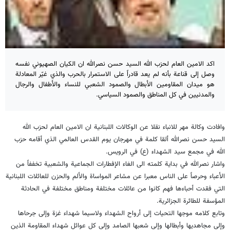
اكد الامين العام لحزب الله السيد حسن نصرالله ان الكيان الصهيوني نفسه
وصل إلى قناعة بأنه لم يعد قادراً على الاستمرار بالحرب والذي غيّر المعادلة
هو ميدان المقاومين الأبطال والصمود الشعبي للنساء والأطفال والرجال
والمدنيين في كل المناطق والصمود السياسي.
وافادت وكالة مهر للانباء نقلا عن الوكالات اللبنانية ان الامين العام لحزب الله
السيد حسن نصرالله ألقا كلمة في مهرجان يوم القدس العالمي الذي أقامه حزب
الله في مجمع سيد الشهداء (ع) في الرويس.
واشار نصرالله في بداية كلمته الى الغاء الإفطارات الجماعية والشعبية تخففاً من
الأعباء وحرصاً على الناس معبرا عن مشاعر المواساة والألم والحزن للعائلات اللبنانية
التي فقدت أحباءها فهم كانوا من عائلات مختلفة ومناطق مختلفة في الحادثة
المؤسفة للطائرة الجزائرية.
وتابع كلامه موجها التحيات إلى أرواح الشهداء ولاسيما شهداء غزة وإلى جرحاها
وإلى مجاهديها وأبطالها وإلى شعبها الصامد وإلى كل عوائل شهداء المقاومة الذين