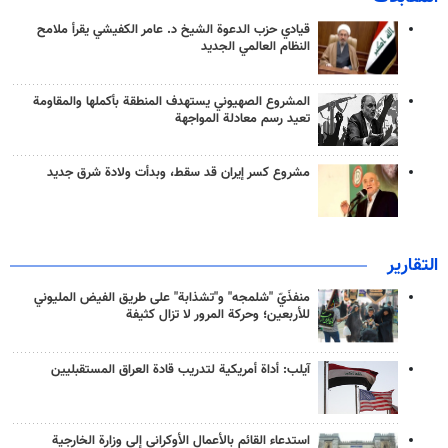
قيادي حزب الدعوة الشيخ د. عامر الكفيشي يقرأ ملامح
النظام العالمي الجديد
المشروع الصهيوني يستهدف المنطقة بأكملها والمقاومة
تعيد رسم معادلة المواجهة
مشروع كسر إيران قد سقط، وبدأت ولادة شرق جديد
التقارير
منفذَيّ "شلمجه" و"تشذابة" على طريق الفيض المليوني
للأربعين؛ وحركة المرور لا تزال كثيفة
آيلب: أداة أمريكية لتدريب قادة العراق المستقبليين
استدعاء القائم بالأعمال الأوكراني إلى وزارة الخارجية