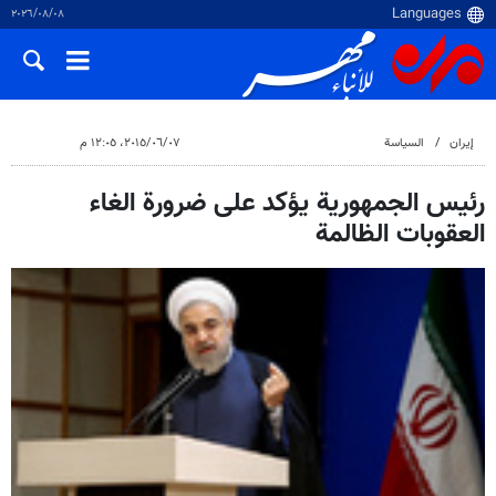
٠٨‏/٠٨‏/٢٠٢٦
إيران
السياسة
٠٧‏/٠٦‏/٢٠١٥، ١٢:٠٥ م
رئيس الجمهورية يؤكد على ضرورة الغاء
العقوبات الظالمة