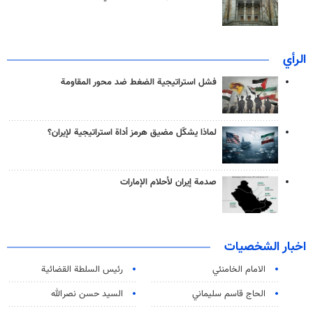
الرأي
فشل استراتيجية الضغط ضد محور المقاومة
لماذا يشكّل مضيق هرمز أداة استراتيجية لإيران؟
صدمة إيران لأحلام الإمارات
اخبار الشخصيات
الامام الخامنئي
رئیس السلطة القضائیة
الحاج قاسم سليماني
السيد حسن نصرالله