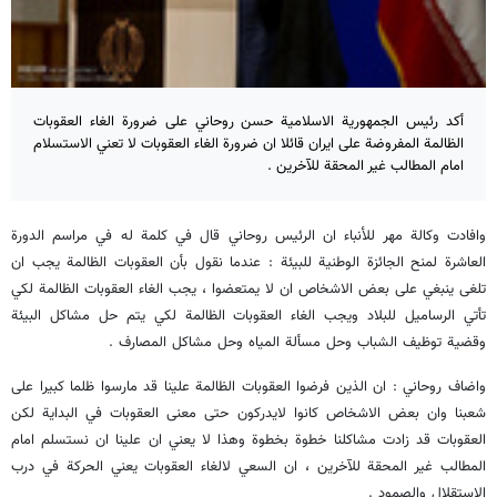
أكد رئيس الجمهورية الاسلامية حسن روحاني على ضرورة الغاء العقوبات
الظالمة المفروضة على ايران قائلا ان ضرورة الغاء العقوبات لا تعني الاستسلام
امام المطالب غير المحقة للآخرين .
وافادت وكالة مهر للأنباء ان الرئيس روحاني قال في كلمة له في مراسم الدورة
العاشرة لمنح الجائزة الوطنية للبيئة : عندما نقول بأن العقوبات الظالمة يجب ان
تلغى ينبغي على بعض الاشخاص ان لا يمتعضوا ، يجب الغاء العقوبات الظالمة لكي
تأتي الرساميل للبلاد ويجب الغاء العقوبات الظالمة لكي يتم حل مشاكل البيئة
وقضية توظيف الشباب وحل مسألة المياه وحل مشاكل المصارف .
واضاف روحاني : ان الذين فرضوا العقوبات الظالمة علينا قد مارسوا ظلما كبيرا على
شعبنا وان بعض الاشخاص كانوا لايدركون حتى معنى العقوبات في البداية لكن
العقوبات قد زادت مشاكلنا خطوة بخطوة وهذا لا يعني ان علينا ان نستسلم امام
المطالب غير المحقة للآخرين ، ان السعي لالغاء العقوبات يعني الحركة في درب
الاستقلال والصمود .