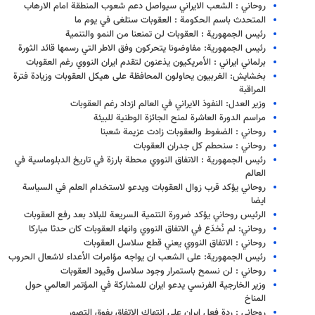
روحاني : الشعب الايراني سيواصل دعم شعوب المنطقة امام الارهاب
المتحدث باسم الحكومة : العقوبات ستلغى في يوم ما
رئيس الجمهورية : العقوبات لن تمنعنا من النمو والتنمية
رئيس الجمهورية: مفاوضونا يتحركون وفق الاطر التي رسمها قائد الثورة
برلماني ايراني : الأمريكيون يذعنون لتقدم ايران النووي رغم العقوبات
بخشايش: الغربيون يحاولون المحافظة على هيكل العقوبات وزيادة فترة
المراقبة
وزير العدل: النفوذ الايراني في العالم ازداد رغم العقوبات
مراسم الدورة العاشرة لمنح الجائزة الوطنية للبيئة
روحاني : الضغوط والعقوبات زادت عزيمة شعبنا
روحاني : سنحطم كل جدران العقوبات
رئيس الجمهورية : الاتفاق النووي محطة بارزة في تاريخ الدبلوماسية في
العالم
روحاني يؤكد قرب زوال العقوبات ويدعو لاستخدام العلم في السياسة
ايضا
الرئيس روحاني يؤكد ضرورة التنمية السريعة للبلاد بعد رفع العقوبات
روحاني: لم نُخدَع في الاتفاق النووي وانهاء العقوبات كان حدثا مباركا
روحاني : الاتفاق النووي يعني قطع سلاسل العقوبات
رئيس الجمهورية: على الشعب ان يواجه مؤامرات الأعداء لاشعال الحروب
روحاني : لن نسمح باستمرار وجود سلاسل وقيود العقوبات
وزير الخارجية الفرنسي يدعو ايران للمشاركة في المؤتمر العالمي حول
المناخ
روحاني : ردة فعل ايران على انتهاك الاتفاق يفوق التصور