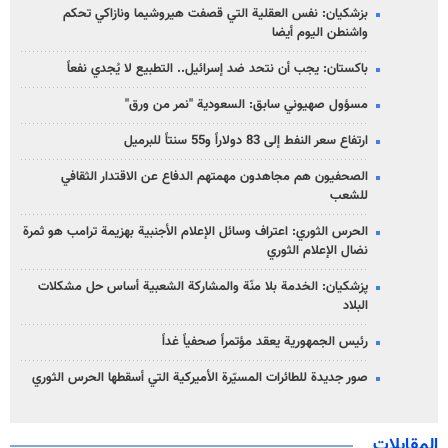
بزشكيان: نفس العقلية التي قصفت هيروشيما ونازاكي تحكم
واشنطن اليوم أيضا
باكستان: يجب أن نتحد ضد إسرائيل.. التطبيع لا يُجدي نفعاً
مسؤول صهيوني سابق: السعودية "نمر من ورق"
ارتفاع سعر النفط إلى 83 دولاراً و55 سنتاً للبرميل
الصحفيون هم مجاهدون مهمتهم الدفاع عن الاقتدار الثقافي
للشعب
الحرس الثوري: اعتراف وسائل الإعلام الأجنبية بهزيمة ترامب هو ثمرة
نضال الإعلام الثوري
پزشکیان: الخدمة بلا منّة والمشاركة الشعبية أساس حل مشكلات
البلاد
رئيس الجمهورية يعقد مؤتمراً صحفياً غداً
صور جديدة للطائرات المسيّرة الأميركية التي أسقطها الحرس الثوري
المقابلات