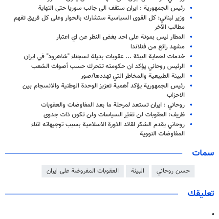
رئيس الجمهورية : ايران ستقف الى جانب سوريا حتى النهاية
وزير لبناني: كل القوى السياسية ستشارك بالحوار وعلى كل فريق تفهم
مطالب الآخر
المطار ليس بمونة على احد بغض النظر عن اي اعتبار
مشهد رائع من فنلاندا
خدمات لحماية البيئة ... عقوبات بديلة لسجناء "شاهرود" في ايران
الرئيس روحاني يؤكد ان حكومته تتحرك حسب أصوات الشعب
البيئة الطبيعية والمخاطر التي تهددها/صور
رئيس الجمهورية يؤكد أهمية تعزيز الوحدة الوطنية والانسجام بين
الاحزاب
روحاني : ايران تستعد لمرحلة ما بعد المفاوضات والعقوبات
ظريف: العقوبات لن تغيّر السياسات ولن تكون ذات جدوى
روحاني يقدم الشكر لقائد الثورة الاسلامية بسبب توجيهاته اثناء
المفاوضات النووية
سمات
حسن روحاني
البيئة
العقوبات المفروضة على ايران
تعليقك