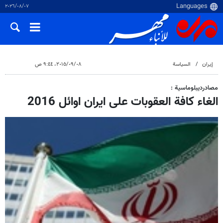
٠٧‏/٠٨‏/٢٠٢٦
إيران
السياسة
٠٨‏/٠٩‏/٢٠١٥، ٩:٤٤ ص
مصادرديبلوماسية :
الغاء كافة العقوبات على ايران اوائل 2016