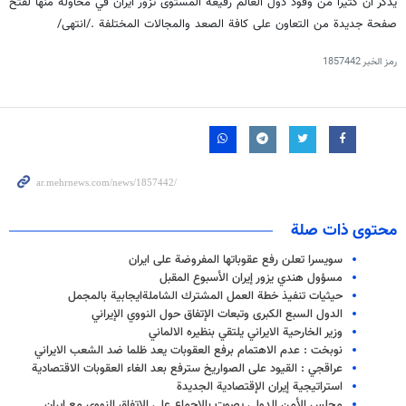
يذكر ان كثيرا من وفود دول العالم رفيعة المستوى تزور ايران في محاولة منها لفتح
صفحة جديدة من التعاون على كافة الصعد والمجالات المختلفة ./انتهى/
رمز الخبر
1857442
محتوى ذات صلة
سويسرا تعلن رفع عقوباتها المفروضة على ايران
مسؤول هندي يزور إيران الأسبوع المقبل
حيثيات تنفيذ خطة العمل المشترك الشاملةايجابية بالمجمل
الدول السبع الكبرى وتبعات الإتفاق حول النووي الإيراني
وزير الخارحية الايراني يلتقي بنظيره الالماني
نوبخت : عدم الاهتمام برفع العقوبات يعد ظلما ضد الشعب الايراني
عراقجي : القيود على الصواريخ سترفع بعد الغاء العقوبات الاقتصادية
استراتيجية إيران الإقتصادية الجديدة
مجلس الأمن الدولي يصوت بالإجماع على الاتفاق النووي مع إيران