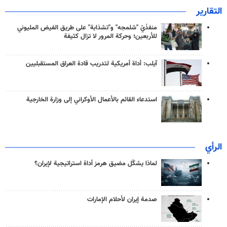
التقارير
منفذَيّ "شلمجه" و"تشذابة" على طريق الفيض المليوني
للأربعين؛ وحركة المرور لا تزال كثيفة
آيلب: أداة أمريكية لتدريب قادة العراق المستقبليين
استدعاء القائم بالأعمال الأوكراني إلى وزارة الخارجية
الرأي
لماذا يشكّل مضيق هرمز أداة استراتيجية لإيران؟
صدمة إيران لأحلام الإمارات