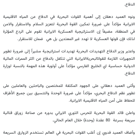
الدفاع.
ونوه العميد دهقان إلى أهمية القوات البحرية في الدفاع عن المياه الاقليمية
الايرانية مؤكداً على ضرورة تمكين القوة البحرية لتعزيز السلام والاستقرار والامن
في المنطقة، مضيفاً إن الاستراتيجية العسكرية الايرانية تقوم على الردع المؤثرة
لذلك فإن قوتها العسكرية لا تهدد غير المعتدين بل هي ضمان للاستقرار.
واعتبر وزير الدفاع التهديدات البحرية تهديدات استراتيجية مشيراً إلى ضرورة تطوير
التجهيزات اللازمة للقواتالبحريةالايرانية التي تتكفل بالدفاع عن اكثر الممرات المائية
الدولية حساسية اي الخليج الفارسي مؤكداً على أولوية هذه المهمة بالنسبة لوزارة
الدفاع.
وأثنى العميد دهقاني على الجهود المكثفة للمختصين والباحثين والعاملين على
تطوير نظم الدفاع البحري، مؤكداً على ضرورة الوحدة والتنسيق بين جميع الأطراف
للحفاظ على أمن المياه الاقليمية الايرانية.
واعلن قائد القوة البحرية للحرس الثوري الايراني بدوره عن صناعة زوراق قتالية
سريعة بسرعة 80 عقدة (وحدة) خلال العام الحالي.
وأضاف العميد فدوي إن أغلب القوات البحرية في العالم تستخدم الزوارق السريعة