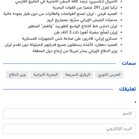
الاميرال تنكسيري: نرصد كافة السفن الاجنبية في الخليج الفارسي
تركيا تعزل 291 عنصرًا من القوات البحرية
العميد فرحي : ايران تصنع الغواصات والطائرات من دون طيار بجودة عالية
مدمرات الجيش الإيراني ستُزوّد بصواريخ كروز
ايران تدشن خط الانتاج الواسع للطوربيد "والفجر" المتطور
إيران تُصلِّح سفينة أهورا ذات 3 آلاف طن
عسكري إيراني: قادرون على صناعة شتى التجهيزات العسكرية
العميد دهقان: الأعداء يستغلون جميع قدراتهم للحيلولة دون تقدم ايران
وزير الدفاع الإيراني يحذر امريكا من إزعاج دول المنطقة
سمات
الحرس الثوري
الزوارق السريعة
البحرية الايرانية
وزير الدفاع
تعليقك