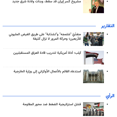
مشروع كسر إيران قد سقط، وبدأت ولادة شرق جديد
التقارير
منفذَيّ "شلمجه" و"تشذابة" على طريق الفيض المليوني
للأربعين؛ وحركة المرور لا تزال كثيفة
آيلب: أداة أمريكية لتدريب قادة العراق المستقبليين
استدعاء القائم بالأعمال الأوكراني إلى وزارة الخارجية
الرأي
فشل استراتيجية الضغط ضد محور المقاومة