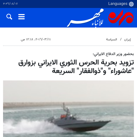
٠٧‏/٠٨‏/٢٠٢٦
إيران
السياسة
١١‏/٠٣‏/٢٠١٦، ١٢:١٨ ص
بحضور وزير الدفاع الايراني:
تزويد بحرية الحرس الثوري الايراني بزوارق
"عاشوراء" و"ذوالفقار" السريعة