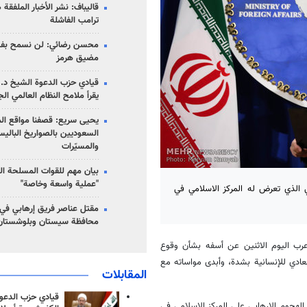
قاليباف: نشر الأخبار الملفقة
ترامب الفاشلة
محسن رضائي: لن نسمح بفتح
مضيق هرمز
قيادي حزب الدعوة الشيخ د. 
يقرأ ملامح النظام العالمي ال
يحيى سريع: قصفنا مواقع الم
السعوديين بالصواريخ الباليس
والمسيّرات
بيان مهم للقوات المسلحة ال
"عملية واسعة وخاصة"
بي الذي تعرض له المركز الاسلامي في
مقتل عناصر فريق إرهابي في
محافظة سيستان وبلوشستان
عرب اليوم الاثنين عن أسفه بشأن وقوع
معادي للإنسانية بشدة، وأبدى مواساته مع
المقابلات
قيادي حزب الدعوة
لهجوم الارهابي على المركز الاسلامي في