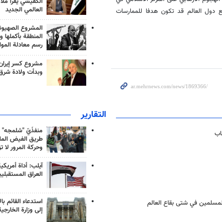
الكفيشي يقرأ ملا
العالمي الجديد
ع دول العالم قد تكون هدفا للممارسات
المشروع الصهيو
المنطقة بأكملها و
رسم معادلة الموا
مشروع كسر إيران
وبدأت ولادة شرق
التقارير
منفذَيّ "شلمجه" 
اب
طريق الفيض الملي
وحركة المرور لا ت
آيلب: أداة أمريكي
العراق المستقبلي
استدعاء القائم بال
المسلمين في شتى بقاع العالم
إلى وزارة الخارجية