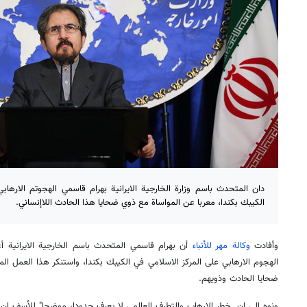
دان المتحدث باسم وزارة الخارجية الايرانية بهرام قاسمي الهجوتم الارها
الكيبك بكندا، معربا عن المواساة مع ذوي ضحايا هذا الحادث اللاإنساني.
وأفادت
وكالة مهر للأنباء
أن بهرام قاسمي المتحدث باسم الخارجية الايرانية أ
الهجوم الارهابي على المركز الاسلامي في الكيبك بكندا، واستنكر هذا العمل ال
ضحايا الحادث وذويهم.
ونوه الى ان خطر الارهاب والتطرف العالمي لا يعرف حدودا، موضحا" للأسف ان ا