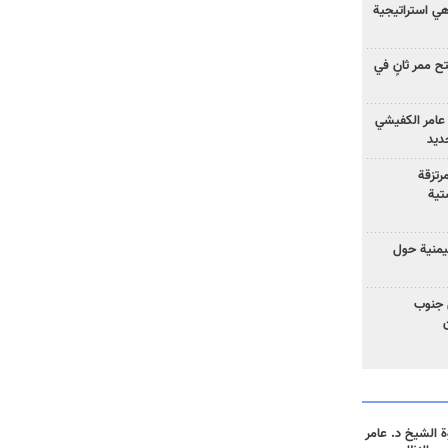
 هي استراتيجية
 ممر ثانٍ في
عامر الكفيشي
جديد
رتزقة
تية
يمنية حول
 جنوب
 الشيخ د. عامر