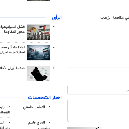
الرأي
 في مكافحة الإرهاب
فشل استراتيجية
محور المقاومة
لماذا يشكّل مضيق
استراتيجية لإيران
صدمة إيران لأحلام
اخبار الشخصيات
الامام الخامنئي
رئی
القضائی
الحاج قاسم
الس
سليماني
نصرالله