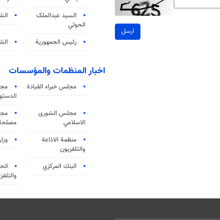
السید عبدالملک
الش
الحوثي
ارسل
رئيس الجمهورية
الشي
اخبار المنظمات والمؤسسات
مجلس خبراء القيادة
مجل
الدستو
مجلس الشورى
مجم
الاسلامي
مصلحة 
منظمة الاذاعة
وزار
والتلفزیون
البنك المركزي
اتحا
والتلفز