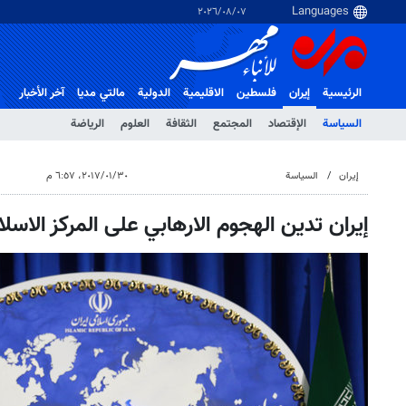
٠٧‏/٠٨‏/٢٠٢٦
الرئيسية
إيران
فلسطین
الاقلیمیة
الدولية
مالتي مدیا
آخر الأخبار
السياسة
الإقتصاد
المجتمع
الثقافة
العلوم
الرياضة
إيران
السياسة
٣٠‏/٠١‏/٢٠١٧، ٦:٥٧ م
إيران تدين الهجوم الارهابي على المركز الاسل