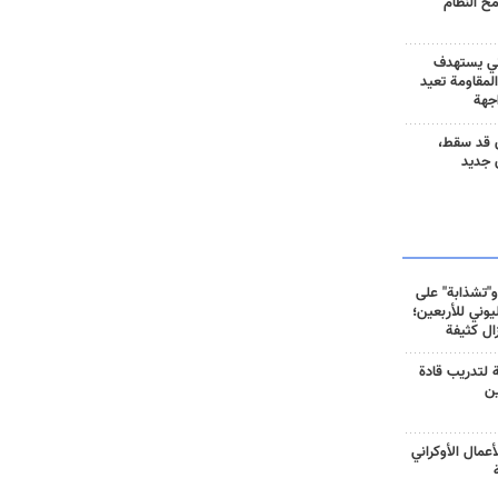
مح النظام
ني يستهدف
المقاومة تعيد
جهة
 قد سقط،
 جديد
و"تشذابة" على
وني للأربعين؛
زال كثيفة
ة لتدريب قادة
ين
أعمال الأوكراني