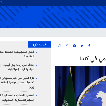
توب تن
فشل استراتيجية الضغط ضد
المقاومة
امي في كندا
خلاف بين روما وتل أبيب... إ
شراء رادارات إسرائيلية
طرد اثنين من كبار مسؤولي ال
تداعيات فشل مؤامرة إسقاط ا
إيران
استمرار العمليات العسكرية ا
المراكز العسكرية السعودية