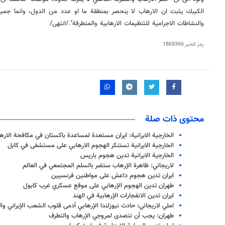
الكيبك يثبت ان الارهاب لا ينحصر بمنطقة ما او عدد من الدول، وانما جمي
والنشاطات الاجرامية للتنظيمات الارهابية والمتطرفة"./انتهى/
رمز الخبر
1869366
محتوى ذات صلة
الخارجية الايرانية: ايران مستعدة لمساعدة باكستان في مكافحة الاره
الخارجية الايرانية تستنكر الهجوم الارهابي على مستشفى في كابل
الخارجیة الایرانیة تدین هجوم باریس
لاريجاني: ظاهرة الإرهاب ستضر بالسلم المجتمعي في العالم
ايران تدين هجوم داعش على مواطنين فرنسيين
طهران تدين الهجوم الإرهابي على موقع عسكري غرب كابول
ايران تدين الانفجارات الإرهابية في الهند
املي لاريجاني: حادث نيوزلندا الإرهابي أدمى قلوب الشعب الإيراني و
طهران: يجب أن نتصدى لمروجي الإرهاب والتطرف