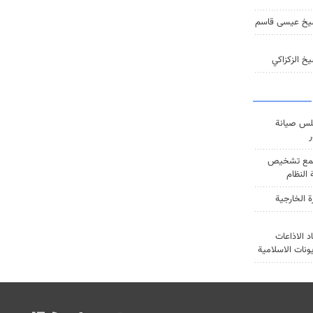
يخ عيسى قاسم
خ الزكزاكي
س صيانة
ر
ع تشخيص
النظام
ة الخارجية
د الاذاعات
يونات الاسلامية