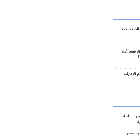
 الضغط ضد
 هرمز أداة
؟
 الإمارات
س السلطة
ة
يد حسن