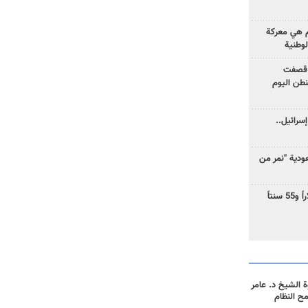
وم هي معركة
لوطنية
 قصفت
نطن اليوم
سرائيل..
دية "نمر من
ارتفاع سعر النفط إلى 83 دولاراً و55 سنتاً
 الشيخ د. عامر
مح النظام