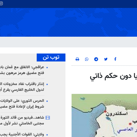
توب تن
عراقجي: الاتفاق مع عُمان با
فتح مضيق هرمز مرهون بشر
ا دون حكم ذاتي
إنذار باقتراب نفاد مخزونات ا
لدول الخليج الفارسي يقرع أب
الحرس الثوري: على الولايات
شروط إيران لإعادة فتح مضي
شاهد..فيديو من قائد الثورة آ
مجتبى الخامنئي نشر لأول مر
ولايتي: القوات الأجنبية يجب 