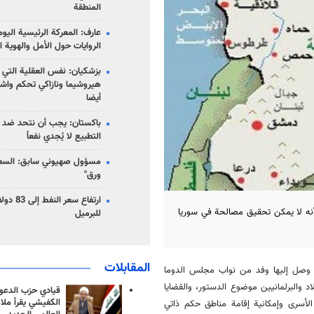
المنطقة
عارف: المعركة الرئيسية الي
الروايات حول الأمل والهوية ا
بزشكيان: نفس العقلية التي
هيروشيما ونازاكي تحكم واش
أيضا
باكستان: يجب أن نتحد ضد إ
التطبيع لا يُجدي نفعاً
مسؤول صهيوني سابق: السعو
ورق"
نه لا يمكن تحقيق مصالحة في سوريا
للبرميل
المقابلات
 مارس/آذار من دمشق التي وصل إليها وفد من نواب مجلس الدوما
 والبرلمانيين موضوع الدستور، والقضايا
قيادي حزب الدعوة
الكفيشي يقرأ ملا
في تنفيذ قرار مجلس الأمن الدولي رقم 2254، وتبادل الأسرى وإمكانية إقامة مناطق حكم ذاتي