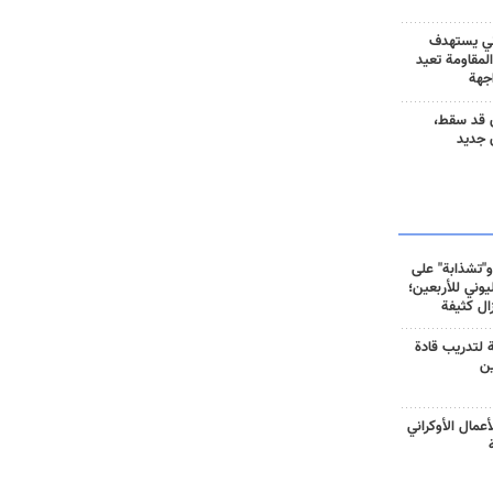
ني يستهدف
المقاومة تعيد
جهة
 قد سقط،
 جديد
و"تشذابة" على
وني للأربعين؛
زال كثيفة
ة لتدريب قادة
ين
أعمال الأوكراني