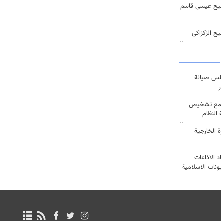
يخ عيسى قاسم
خ الزكزاكي
س صيانة
ر
ع تشخيص
النظام
ة الخارجية
د الاذاعات
يونات الاسلامية