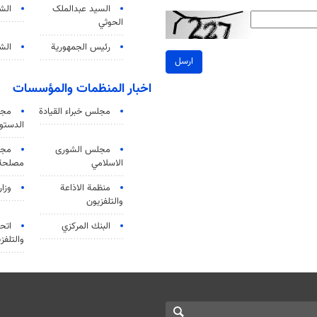
السید عبدالملک
الش
الحوثي
رئيس الجمهورية
الشي
ارسل
اخبار المنظمات والمؤسسات
مجلس خبراء القيادة
مجل
الدستو
مجلس الشورى
مجم
الاسلامي
مصلحة 
منظمة الاذاعة
وزار
والتلفزیون
البنك المركزي
اتحا
والتلفز