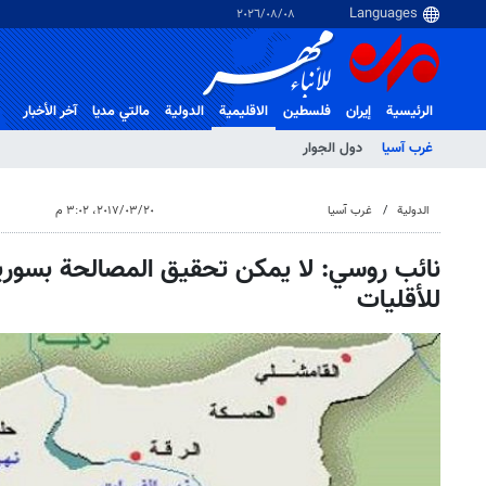
٠٨‏/٠٨‏/٢٠٢٦
الرئيسية
إيران
فلسطین
الاقلیمیة
الدولية
مالتي مدیا
آخر الأخبار
غرب آسیا
دول الجوار
الدولية
غرب آسیا
٢٠‏/٠٣‏/٢٠١٧، ٣:٠٢ م
نائب روسي: لا يمكن تحقيق المصالحة بسوري
للأقليات