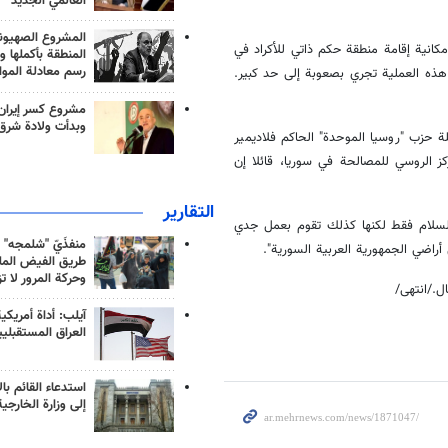
العالمي الجديد
المشروع الصهيو
انية إقامة منطقة حكم ذاتي للأكراد في
المنطقة بأكملها و
رسم معادلة الموا
هذه العملية تجري بصعوبة إلى حد كبير.
مشروع كسر إيران
وبدأت ولادة شرق
حزب "روسيا الموحدة" الحاكم فلاديمير
ز الروسي للمصالحة في سوريا، قائلا إن
التقارير
السلام فقط لكنها كذلك تقوم بعمل جدي
منفذَيّ "شلمجه" 
اضي الجمهورية العربية السورية".
طريق الفيض الملي
وحركة المرور لا ت
ل./انتهى/
آيلب: أداة أمريكي
العراق المستقبلي
استدعاء القائم بال
إلى وزارة الخارجية