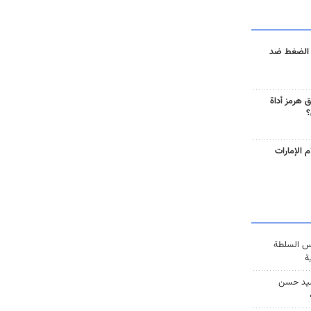
 الضغط ضد
 هرمز أداة
؟
 الإمارات
س السلطة
ة
يد حسن