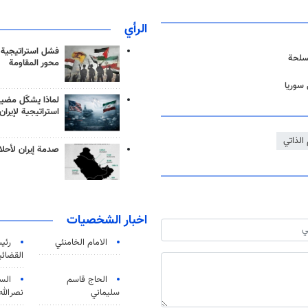
الرأي
فشل استراتيجية
سلحة
محور المقاومة
سوريا
لماذا يشكّل مضيق
استراتيجية لإيران
الذاتي
صدمة إيران لأحلام
اخبار الشخصيات
الامام الخامنئي
رئی
القضائی
الحاج قاسم
الس
سليماني
نصرالله