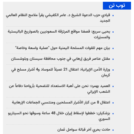
توب تن
قيادي حزب الدعوة الشيخ د. عامر الكفيشي يقرأ ملامح النظام العالمي
الجديد
يحيى سريع: قصفنا مواقع المرتزقة السعوديين بالصواريخ الباليستية
والمسيّرات
بيان مهم للقوات المسلحة اليمنية حول "عملية واسعة وخاصة"
مقتل عناصر فريق إرهابي في جنوب محافظة سيستان وبلوشستان
وزارة الأمن الإيرانية: اعتقال 21 عميلاً للموساد و4 أشرار مسلح في
كرمان
العميد بهمرد: نحن على أهبة الاستعداد للتضحية بأرواحنا دفاعاً عن
الشعب الإيراني
اعتقال 8 من كبار الأشرار المسلحين ومنتسبي الجماعات الإرهابية
بزشكيان: خططوا لإسقاط إيران خلال 48 ساعة وسوقها نحو السيناريو
السوري
حادث بحري آخر قبالة سواحل عُمان