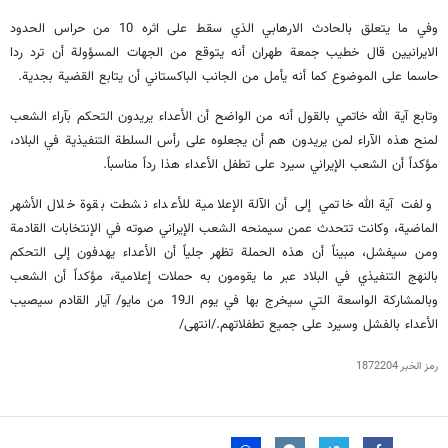
وفي ما يتعلق بالحادث الارهابي الذي سقط على اثره 10 من حراس الحدود
الايرانيين قال خطيب جمعة طهران أنه يتوقع من الجهات المسؤولة أن ترد ردا
حاسما على الموضوع كما أنه يأمل من الجانب الباكستاني أن يتابع القضية بجدية.
وتابع آية الله خاتمي بالقول أنه من الواضح أن الأعداء يريدون التحكم بآراء الشعب
لمنح هذه الآراء لمن يريدون هم أن يجعلوه على رأس السلطة التنفيذية في البلاد،
مؤكداً أن الشعب الإيراني سيرد على تطفل الأعداء هذا رداً مناسباً.
ولفت آية الله خاتمي إلى أن الآلة الإعلامية للأعداء نشطت بقوة خلال الأشهر
الماضية، وكانت تتحدث عمن سيمنحه الشعب الإيراني صوته في الإنتخابات القادمة
ومن سيفشل، مبيناً أن هذه الحملة تظهر جلياً أن الأعداء يهدفون إلى التحكم
بالنهج التنفيذي في البلاد عبر ما يقومون به حملات إعلامية، مؤكداً أن الشعب
وبالمشاركة الواسعة التي سيخرج بها في يوم الـ19 من مايو/ آيار القادم سيصيب
الأعداء بالفشل وسيرد على جميع تطفلاتهم./انتهى/
رمز الخبر
1872204