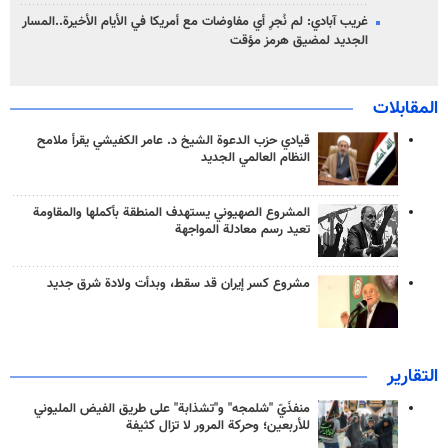
غريب آبادي: لم نُجرِ أي مفاوضات مع أمريكا في الأيام الأخيرة..المسار
الجديد لمضيق هرمز مؤقت
المقابلات
قيادي حزب الدعوة الشيخ د. عامر الكفيشي يقرأ ملامح
النظام العالمي الجديد
المشروع الصهيوني يستهدف المنطقة بأكملها والمقاومة
تعيد رسم معادلة المواجهة
مشروع كسر إيران قد سقط، وبدأت ولادة شرق جديد
التقارير
منفذَيّ "شلمجه" و"تشذابة" على طريق الفيض المليوني
للأربعين؛ وحركة المرور لا تزال كثيفة