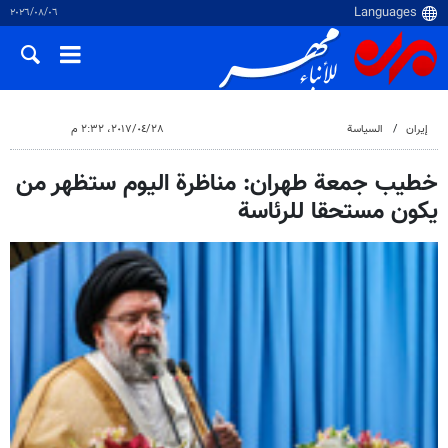
٠٦‏/٠٨‏/٢٠٢٦
إيران
السياسة
٢٨‏/٠٤‏/٢٠١٧، ٢:٣٢ م
خطيب جمعة طهران: مناظرة اليوم ستظهر من
يكون مستحقا للرئاسة