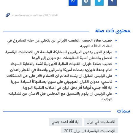
محتوى ذات صلة
خطيب صلاه الجمعه :الشعب الايراني لن يتخلي عن حقه المشروع في
امتلاك الطاقه النوويه
مراجع الدين يدعون الإيرانيين للمشاركة الواسعة في الانتخابات الرئاسية
لتحمل واشنطن أمنية المفاوضات مع طهران إلى قبرها
خطيب جمعة طهران: القنوات المالية الأوروبية أشبه بالدعابة السوداء
امام جمعة طهران: بصمات أمريكا واسرائيل واضحة في انفجار زاهدان
على الرئيس المقبل ان يثبت للعالم ان الاسلام قادر على حل المشكلات
قاسمي: عدوان الكيان الصهيوني على سوريا يعدانتهاكاً لسيادة سوريا
آية الله جنتي: أوباما أقر بحق ايران في امتلاك التقنية النووية
علي الرئيس ان يقوم بالتنسيق مع المجلس قبل الاعلان عن تشكيلته
الوزاريه
سمات
الانتخابات في ايران
آية الله احمد جنتي
الإنتخابات الرئاسية في ايران 2017