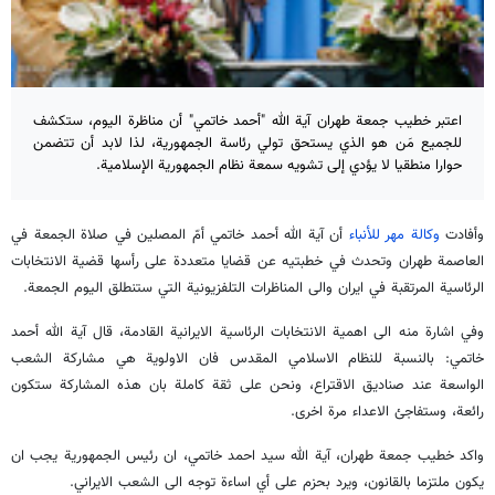
اعتبر خطيب جمعة طهران آية الله "أحمد خاتمي" أن مناظرة اليوم، ستكشف
للجميع مَن هو الذي يستحق تولي رئاسة الجمهورية، لذا لابد أن تتضمن
حوارا منطقيا لا يؤدي إلى تشويه سمعة نظام الجمهورية الإسلامية.
وأفادت
وكالة مهر للأنباء
أن آية الله أحمد خاتمي أمّ المصلين في صلاة الجمعة في
العاصمة طهران وتحدث في خطبتيه عن قضايا متعددة على رأسها قضية الانتخابات
الرئاسية المرتقبة في ايران والى المناظرات التلفزيونية التي ستنطلق اليوم الجمعة.
وفي اشارة منه الى اهمية الانتخابات الرئاسية الايرانية القادمة، قال آية الله أحمد
خاتمي: بالنسبة للنظام الاسلامي المقدس فان الاولوية هي مشاركة الشعب
الواسعة عند صناديق الاقتراع، ونحن على ثقة كاملة بان هذه المشاركة ستكون
رائعة، وستفاجئ الاعداء مرة اخرى.
واكد خطيب جمعة طهران، آية الله سيد احمد خاتمي، ان رئيس الجمهورية يجب ان
يكون ملتزما بالقانون، ويرد بحزم على أي اساءة توجه الى الشعب الايراني.