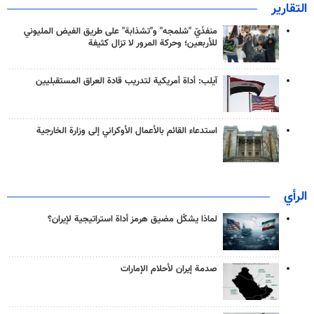
التقارير
منفذَيّ "شلمجه" و"تشذابة" على طريق الفيض المليوني
للأربعين؛ وحركة المرور لا تزال كثيفة
آيلب: أداة أمريكية لتدريب قادة العراق المستقبليين
استدعاء القائم بالأعمال الأوكراني إلى وزارة الخارجية
الرأي
لماذا يشكّل مضيق هرمز أداة استراتيجية لإيران؟
صدمة إيران لأحلام الإمارات