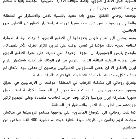
السويد حيال الاتفاق النووي، واصفا مواقف الادارة الامريكية الجديدة بانها لا تتلائم
مع هذا الاتفاق الدولي المهم.
ووصف روحاني الاتفاق النووي بانه مفيد بالنسبة للامن والاستقرار في المنطقة
والعالم ولن يعود بالضرر على احد، معربا عن امله باستمرار الاتفاق عبر التعاون بين
الجانبين
.
ونوه روحاني الى التزام طهران بتعهداتها في الاتفاق النووي، اذ ايدت الوكالة الدولية
للطاقة الذرية ذلك، مؤكدا في نفس الوقت على ضرورة التزام الطرف الآخر بتعهداته
.
واوضح رئيس الجمهورية ان الجهة الوحيدة التي تشرف على تنفيذ الاتفاق النووي
هي الوكالة الدولية للطاقة الذرية، بالرغم من ان الوكالة قد أيدت باستمرار التزام
ايران بالاتفاق الا ان بعض المسؤولين الاميركيين يزهمون ان بعض بنود الاتفاق لم
تنفذ بشكل جيد، واصاف هذه الادعاءات بانها تترك تأثيرات سلبية.
وتطرق روحاني الى مشكلة الارهاب في المنطقة، موضحا ان الارهابيين في العراق
وسوريا سيندحرون، وان مفاوضات جيدة تجري في العاصمة الكازاخية آستانا حول
سوريا بمشاركة ايران وروسيا وتركيا وقد احرزت نجاحات متعددة وعلى الجميع تركيز
جهودهم من اجل ارساء الامن والاستقرار في المنطقة.
كما لفت روحاني، الى الاوضاع المأساوية التي يواجهها مسلمو الروهينغا في ميانمار،
موضحا انهم يعانون من ظروف سيئة للغاية حيث تم تشريد 400 الف شخص من
مناطقهم.