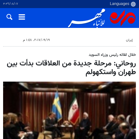
٠٧‏/٠٨‏/٢٠٢٦
إيران
١٩‏/٠٩‏/٢٠١٧، ١:٤٨ م
خلال لقائه رئيس وزراء السويد
روحاني: مرحلة جديدة من العلاقات بدأت بين
طهران واستكهولم