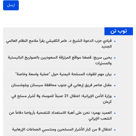
ارسل
توب تن
قيادي حزب الدعوة الشيخ د. عامر الكفيشي يقرأ ملامح النظام العالمي
الجديد
يحيى سريع: قصفنا مواقع المرتزقة السعوديين بالصواريخ الباليستية
والمسيّرات
بيان مهم للقوات المسلحة اليمنية حول "عملية واسعة وخاصة"
مقتل عناصر فريق إرهابي في جنوب محافظة سيستان وبلوشستان
وزارة الأمن الإيرانية: اعتقال 21 عميلاً للموساد و4 أشرار مسلح في
كرمان
العميد بهمرد: نحن على أهبة الاستعداد للتضحية بأرواحنا دفاعاً عن
الشعب الإيراني
اعتقال 8 من كبار الأشرار المسلحين ومنتسبي الجماعات الإرهابية