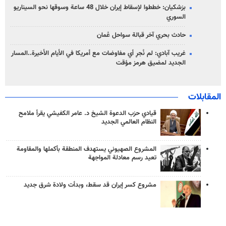
بزشكيان: خططوا لإسقاط إيران خلال 48 ساعة وسوقها نحو السيناريو
السوري
حادث بحري آخر قبالة سواحل عُمان
غريب آبادي: لم نُجرِ أي مفاوضات مع أمريكا في الأيام الأخيرة..المسار
الجديد لمضيق هرمز مؤقت
المقابلات
قيادي حزب الدعوة الشيخ د. عامر الكفيشي يقرأ ملامح
النظام العالمي الجديد
المشروع الصهيوني يستهدف المنطقة بأكملها والمقاومة
تعيد رسم معادلة المواجهة
مشروع كسر إيران قد سقط، وبدأت ولادة شرق جديد