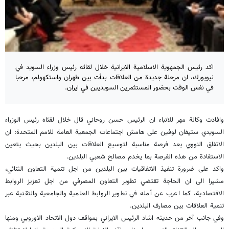
اكد رئيس الجمهوية الاسلامية الايرانية خلال لقائه رئيس وزراء السويد في
نيويورك، ان مرحلة جديدة من العلاقات بدأت بين طهران واستكهولم، مرحبا
في نفس الوقت بحضور المستثمرين السويديين في ايران.
وافادت وكالة مهر للانباء ان الرئيس حسن روحاني قال خلال لقئاه رئيس الوزراء
السويدي ستيفان لوفين على هامش اجتماعات الجمعية العامة للامم المتحدة: ان
الاتفاق النووي يعد فرصة مناسبة لتوسيع العلاقات بين البلدين بحيث يتعين
الاستفادة من هذه الفرصة بما يخدم مصالح شعبي البلدين.
واكد على ضرورة تنفيذ الاتفاقيات بين البلدين من اجل تنمية التعاون الثنائي،
مشيرا الى ان الحاجة تقتضي تطوير التعاون المصرفي من اجل تعزيز الروابط
الاقتصادية، كما اعرب عن أمله في تطوير الروابط العلمية والجامعية والتقنية عبر
تنمية العلاقات بين مصارف البلدين.
وفي جانب آخر من حديثه اشاد الرئيس الايراني بمواقف دول الاتحاد الاوروبي ومنها