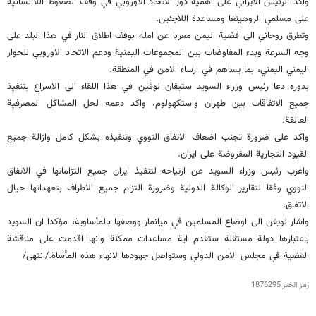
واكد الرئيس الايراني على اهمية دور الاتحاد الاوروبي في وقف الضغوط اللاانسانية
على مسلمي الروهينغا ومساعدة اللاجئين.
وتطرق روحاني الى قضية اليمن معربا عن امله بوقف اطلاق النار في هذا البلد على
وجه السرعة وبدء المفاوضات بين المجموعات اليمنية ودعم الاتحاد الاوروبي للحوار
اليمني اليمني، بما يساهم في ارساء الامن في المنطقة
.
بدوره دعا رئيس وزراء السويد ستيفان لوفين في هذا اللقاء الى الاسراع بتنفيذ
جميع الاتفاقات بين طهران واستكهولوم، واكد دعمه لحل المشاكل المصرفية
العالقة
.
واكد على ضرورة تجنب اضعاف الاتفاق النووي وتنفيذه بشكل كامل وازالة جميع
القيود التجارية المفروضة على ايران.
واعرب رئيس وزراء السويد عن ارتياحه لتنفيذ ايران جميع التزاماتها في الاتفاق
النووي وفقا لتقارير الوكالة الدولية وضرورة التزام جميع الاطراف بتعهداتها حيال
الاتفاق
.
واشار لويفن الى اوضاع المسلمين في ميانمار ووصفها بالمأساوية، مؤكدا ان السويد
باعتبارها دولة مستقلة ستقدم اية مساعدات ممكنة وانها اقدمت على مناقشة
القضية في مجلس الامن الدولي وستواصل جهودها لانهاء هذه المأساة./انتهى/
رمز الخبر
1876295