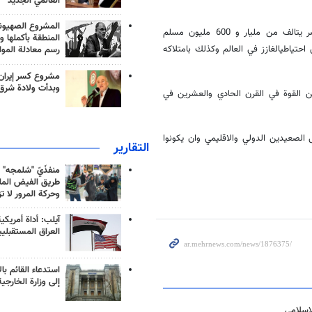
العالمي الجديد
المشروع الصهيو
وأردف بالقول ان القطب الجديد للقوة في العالم الاسلامي في القرن الحاضر يتالف من مليار و 600 مليون مسلم
المنطقة بأكملها و
ة من احتياطي النفط الخام واكثر من 57 بالمائة من احتياطيالغازز في العالم وكذلك بامتلاكه
رسم معادلة الموا
مشروع كسر إيران
وبدأت ولادة شرق
 القوة في القرن الحادي والعشرين في
الصعيدين الدولي والاقليمي وان يكونوا
التقارير
منفذَيّ "شلمجه" 
طريق الفيض الملي
وحركة المرور لا ت
آيلب: أداة أمريكي
العراق المستقبلي
استدعاء القائم بال
إلى وزارة الخارجية
لاسلامي