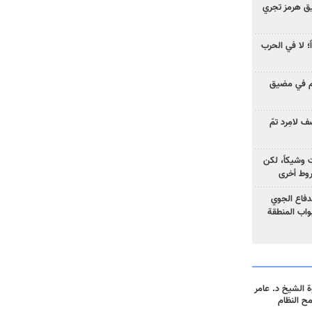
ق هرمز تجري
ً؛ لا في الحرب
وم في مضيق
 لامِرد تمّ
ت وشيكاً، لكن
وط أخرى
لدفاع الجوي
واب المنطقة
 الشيخ د. عامر
مح النظام