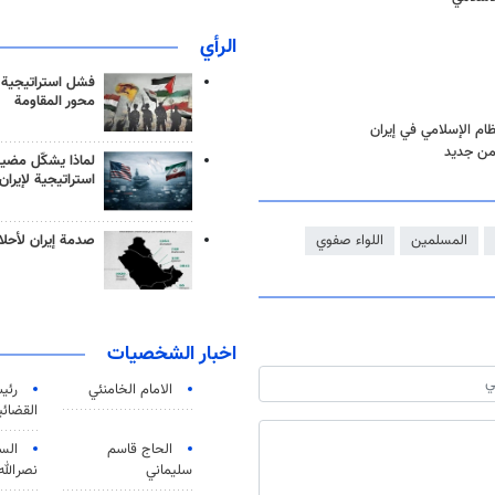
الرأي
فشل استراتيجية
محور المقاومة
ظام الإسلامي في إيران
 من جديد
لماذا يشكّل مضيق
استراتيجية لإيران
صدمة إيران لأحلام
المسلمين
اللواء صفوي
اخبار الشخصيات
الامام الخامنئي
رئی
القضائی
الحاج قاسم
الس
سليماني
نصرالله