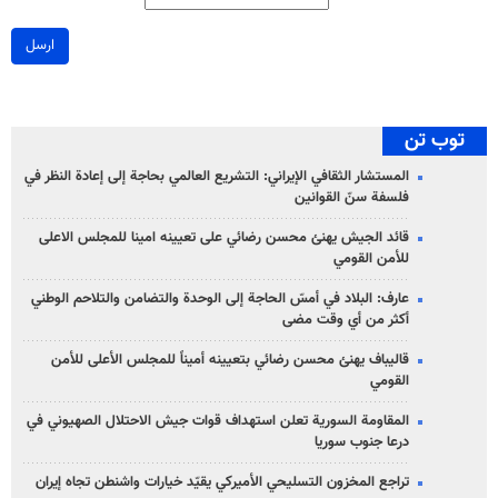
ارسل
توب تن
المستشار الثقافي الإيراني: التشريع العالمي بحاجة إلى إعادة النظر في
فلسفة سنّ القوانين
قائد الجيش يهنئ محسن رضائي على تعيينه امينا للمجلس الاعلى
للأمن القومي
عارف: البلاد في أمسّ الحاجة إلى الوحدة والتضامن والتلاحم الوطني
أكثر من أي وقت مضى
قاليباف يهنئ محسن رضائي بتعيينه أميناً للمجلس الأعلى للأمن
القومي
المقاومة السورية تعلن استهداف قوات جيش الاحتلال الصهيوني في
درعا جنوب سوريا
تراجع المخزون التسليحي الأميركي يقيّد خيارات واشنطن تجاه إيران