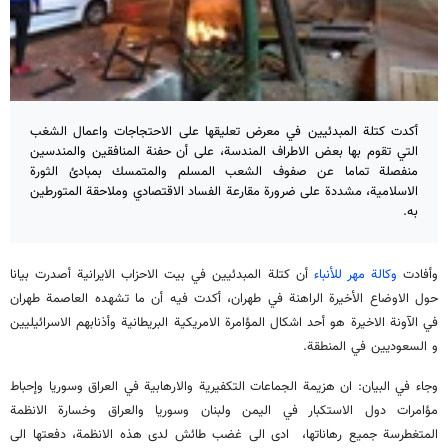
أكدت كتلة المبدئيين في معرض تعليقها على الاحتجاجات واعمال الشغب
التي تقوم بها بعض الاطراف المندسة، على أن حفنة المنافقين والمندسين
منفصلة تماما عن صفوف الشعب المسلم والمتمسك بمبادئ الثورة
الاسلامية، مشددة على ضرورة مقارعة الفساد الاقتصادي وملاحقة المتورطين
به.
وأفادت
وكالة مهر للأنباء
أن كتلة المبدئيين في بيت الاحزاب الايرانية أصدرت بيانا
حول الاوضاع الأخيرة الراهنة في طهران، أكدت فيه أن ما تشهده العاصمة طهران
في الآونة الاخيرة هو أحد اشكال المؤامرة الامريكية البريطانية وأذنابهم الاسرائيليين
و السعوديين في المنطقة.
وجاء في البيان: ان هزيمة الجماعات التكفيرية والارهابية في العراق وسوريا وإحباط
مؤامرات دول الاستكبار في اليمن ولبنان وسوريا والعراق وخسارة الانظمة
المتغطرسة جميع رهاناتها، ادى الى غضب طائش لدى هذه الانظمة، دفعتها الى