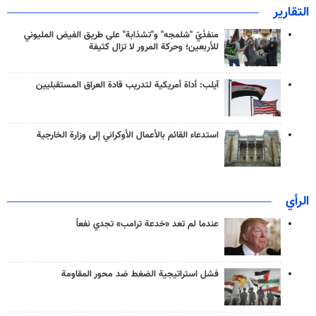
التقارير
منفذَيّ "شلمجه" و"تشذابة" على طريق الفيض المليوني
للأربعين؛ وحركة المرور لا تزال كثيفة
آيلب: أداة أمريكية لتدريب قادة العراق المستقبليين
استدعاء القائم بالأعمال الأوكراني إلى وزارة الخارجية
الرأي
عندما لم تعد «خدعة ترامب» تجدي نفعاً
فشل استراتيجية الضغط ضد محور المقاومة