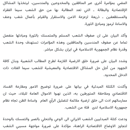
المضي بمؤامرة أخرى عبر المنافقين والمخدوعين والمندسين، ليتخذوا المشاكل
الإقتصادية والبطالة ــ التي تعد المطالبة بها من حق الشعب سيما الفقراء
والمستظعفين ــ ذريعة لزعزعة الامن والاستقرار والقيام بأعمال شغب وعنف
والاساءة لرموز ومبادئ الثورة.
وأكد البيان على ان صفوف الشعب المسلم والمتمسك بالثورة ومبادئها منفصل
تماما عن صفوف المندسين والمنافقين وهذه المؤامرات تستهدف وحدة الشعب
وقدرة نظام الجمهورية الاسلامية في ايران بشكل مباشر.
وشدد البيان على ضرورة خلق الارضية اللازمة لطرح المطالب الشعبية وبذل كافة
الجهود من أجل حل المشاكل الاقتصادية والمعيشية للشعب سيما الفئات ذات
الدخل المحدود.
وأكدت الكتلة المبدئية في بيانها على ضرورة توضيح الامور ومقارعة الفساد
الاقتصادي وملاحقة المتورطين به، الذين نهبوا الاموال العامة للبلاد، حيث ان
ممارساتهم ادت الى خلق ارضية ملائمة لتضليل الرأي العام واساءة الظن تجاه نظام
جمهورية الاسلامية لدى فئة من الشعب.
ودعت كتلة المبدئيين الشعب الايراني الى الوعي والتحلي بالصبر والتمسك بالوحدة
لتجاوز الاوضاع الاقتصادية الراهنة، مؤكدة على ضرورة مواجهة مسببي الشغب