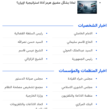
لماذا يشكّل مضيق هرمز أداة استراتيجية لإيران؟
اخبار الشخصيات
الامام الخامنئي
رئیس السلطة القضائیة
الحاج قاسم سليماني
السيد حسن نصرالله
السید عبدالملک الحوثي
الشيخ عيسى قاسم
رئيس الجمهورية
الشيخ الزكزاكي
اخبار المنظمات والمؤسسات
مجلس خبراء القيادة
مجلس صيانة الدستور
مجلس الشورى الاسلامي
مجمع تشخيص مصلحة النظام
منظمة الاذاعة والتلفزیون
وزارة الخارجية
البنك المركزي
اتحاد الاذاعات والتلفزيونات
الاسلامية