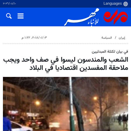
١٠‏/٠٨‏/٢٠٢٦
إيران
السياسة
٠٣‏/٠١‏/٢٠١٨، ١:٢٢ م
في بيان لكتلة المبدئيين
الشعب والمندسون ليسوا في صف واحد ويجب
ملاحقة المفسدين اقتصاديا في البلاد