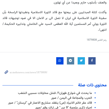
والعنف بأسلوب حازم وبعيدا عن أي تهاون.
وأكدت كتلة المبدئيين على بيعتها مع قائد الثورة الاسلامية وعقيدتها الراسخة بأن
سفينة الثورة الاسلامية في ايران لا تصل الى بر الامان الا في ضوء توجيهات قائد
الثورة وولي أمر المسلمين آية الله العظمى السيد علي الخامنئي وتدابيره الحكيمة./
انتهى/.
رمز الخبر
1879808
محتوى ذات صلة
ما يحدث في شوارع طهران؟/ فشل محاولات مسببي الشغب
الحرب والمجاعة في اليمن / صور
قائد مقر خاتم الانبياء (ص) يتفقد مشاريع الاعمار في "لرستان" / صور
احياء ذكرى ملحمة "9 دي " في اراك وقم /صور