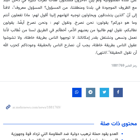
على سدة المسؤولية ولم يبنِ الآخرون فستكون هناك ثغرات كثيرة في داخل البلد
مع الظروف الموجودة في بلدنا ومنطقتنا، من المسؤول؟ المسؤول معروف"، لافتاً
إلى أنّ "الذين يتشدقون ويحاولون توجيه اتهامهم إلينا أقول لهم: ماذا تفعلون أنتم
وما هو دوركم؟ يقولون: نحن نصرخ. ونقول لهم : ونحن نصرخ أيضًا. يقولون
نطالبكم، نقول لهم طالبوا من يعنيهم الأمر، أخطأتم في الطريق لسنا من نُطالب لأننا
نعمل ونسعى ونشتغل بقدر إمكاناتنا. لا توجهوا الناس بطريقة خاطئة، ولا تشوشوا
عقول الناس بطريقة خاطئة، يجب أن نصارح الناس بالحقيقة وعودناكم كحزب الله
أن نقول الحقيقة"./انتهى/
رمز الخبر
1881769
محتوى ذات صلة
العدو يقود حملة ترهيب دولية ضد المقاومة التي تزداد قوة وجهوزية