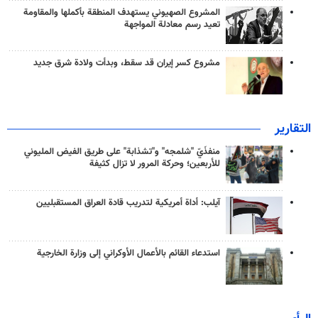
المشروع الصهيوني يستهدف المنطقة بأكملها والمقاومة
تعيد رسم معادلة المواجهة
مشروع كسر إيران قد سقط، وبدأت ولادة شرق جديد
التقارير
منفذَيّ "شلمجه" و"تشذابة" على طريق الفيض المليوني
للأربعين؛ وحركة المرور لا تزال كثيفة
آيلب: أداة أمريكية لتدريب قادة العراق المستقبليين
استدعاء القائم بالأعمال الأوكراني إلى وزارة الخارجية