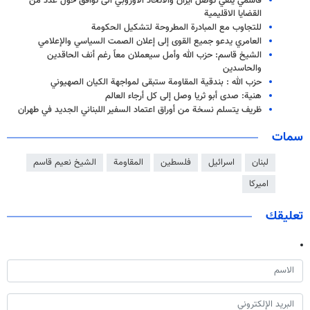
قاسمي ينفي توصل ايران والاتحاد الاوروبي الى توافق حول عدد من
القضايا الاقليمية
للتجاوب مع المبادرة المطروحة لتشكيل الحكومة
العامري يدعو جميع القوى إلى إعلان الصمت السياسي والإعلامي
الشيخ قاسم: حزب الله وأمل سيعملان معاً رغم أنف الحاقدين
والحاسدين
حزب الله : بندقية المقاومة ستبقى لمواجهة الكيان الصهيوني
هنية: صدى أبو ثريا وصل إلى كل أرجاء العالم
ظريف يتسلم نسخة من أوراق اعتماد السفير اللبناني الجديد في طهران
سمات
لبنان
اسرائيل
فلسطين
المقاومة
الشيخ نعيم قاسم
اميركا
تعليقك