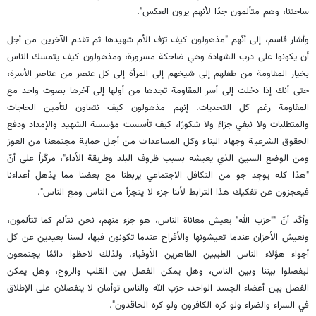
ساحتنا، وهم متألمون جدًا لأنهم يرون العكس".
وأشار قاسم، إلى أنّهم "مذهولون كيف تزف الأم شهيدها ثم تقدم الآخرين من أجل
أن يكونوا على درب الشهادة وهي ضاحكة مسرورة، ومذهولون كيف يتمسك الناس
بخيار المقاومة من طفلهم إلى شيخهم إلى المرأة إلى كل عنصر من عناصر الأسرة،
حتى أنك إذا دخلت إلى أسر المقاومة تجدها من أولها إلى آخرها بصوت واحد مع
المقاومة رغم كل التحديات. إنهم مذهولون كيف نتعاون لتأمين الحاجات
والمتطلبات ولا نبغي جزاءً ولا شكورًا، كيف تأسست مؤسسة الشهيد والإمداد ودفع
الحقوق الشرعية وجهاد البناء وكل المساعدات من أجل حماية مجتمعنا من العوز
ومن الوضع السيئ الذي يعيشه بسبب ظروف البلد وطريقة الأداء"، مركّزاً على أنّ
"هذا كله يوجِد جو من التكافل الاجتماعي يربطنا مع بعضنا مما يذهل أعداءنا
فيعجزون عن تفكيك هذا الترابط لأننا جزء لا يتجزأ من الناس ومع الناس".
وأكّد أنّ ""حزب الله" يعيش معاناة الناس، هو جزء منهم، نحن نتألم كما تتألمون،
ونعيش الأحزان عندما تعيشونها والأفراح عندما تكونون فيها، لسنا بعيدين عن كل
أجواء هؤلاء الناس الطيبين الطاهرين الأوفياء. ولذلك لاحظوا دائمًا يجتمعون
ليفصلوا بيننا وبين الناس، وهل يمكن الفصل بين القلب والروح، وهل يمكن
الفصل بين أعضاء الجسد الواحد، حزب الله والناس توأمان لا ينفصلان على الإطلاق
في السراء والضراء ولو كره الكافرون ولو كره الحاقدون".