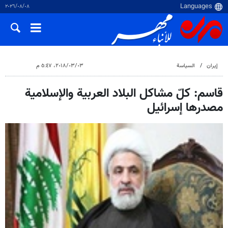
٠٨‏/٠٨‏/٢٠٢٦
إيران
السياسة
٠٣‏/٠٣‏/٢٠١٨، ٥:٤٧ م
قاسم: كلّ مشاكل البلاد العربية والإسلامية
مصدرها إسرائيل