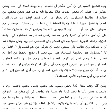
ونوّه الشيخ قاسم، إلى أنّ "من حقّكم أن تصرخوا بأنه يوجد فساد في البلد ونحن
معكم، من حقكم أن ترفعوا الصوت عاليًا لتقولوا بأنه يوجد هدر ونحن معكم، من
حقكم أن تطالبوا المسؤولين بأن يعملوا من أجل ضبط الإنفاق من سراق المال
العام، وتشغيل أجهزة الرقابة وإدارة الخطط التي تساعد على حماية المواطنين من
وحوش المال من أولئك الذين لا يعرفون الله ولا يعرفون كرامة الإنسان"، مشدّداً
على أنّ "من حقكم أن تقفوا ونحن معكم، ونحن نساهم بما نستطيع في الوقفة
العزيزة لإعطاء التجربة النموذجية في الحكم وفي ​المجلس النيابي​، ولكن علينا دائمًا
أن لا نتوقف وأن نطالب وأن نسعى، يجب أن تعرفوا من هو المسؤول؟"، لافتاً إلى
أنّ "المسؤول هو ​الحكومة اللبنانية​، هي التي يجب أن تضع الخطط من أجل أن
تفعل الرقابة ومن أجل أن تقوم بالإنماء المتوازن ومن أجل أن تضع الحلول،
المسؤول هو المجلس النيابي الذي يجب أن يسأل الحكومة ويقول لها: ماذا فعلتِ
وبماذا أخطأتِ وأين وصلتِ؟ هؤلاء يتحملون المسؤولية من أجل الوصول إلى نتائج
فعالة ومن أجل معالجة الأمور المختلفة".
وبيّن "أنّنا رفعنا شعار بأننا نحمي ونبني، نعم نحمي ونبني، نحمي وحمينا، وحررنا
وانتصرنا، ونبني لأننا ما دخلنا قرية ولا مدينة ولا تواجدنا في أي موقع من المواقع
إلا وقدمنا في سبيل البناء، ولكننا نبني بحسب استطاعتنا وقدراتنا، ولسنا وحدنا من
يبني، على الآخرين أن يقوموا بواجباتهم ليتكامل البناء، وإلا إن بنينا وبنى بعض من