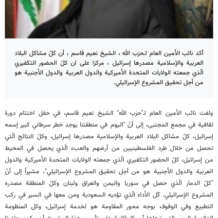
أكد نائب الأمين العام لـ​حزب الله​ ، الشيخ ​نعيم قاسم ، أن كلّ مشاكل البلاد
العربية والإسلامية مصدرها إسرائيل ، مركزا على ان كلّ الحضور التكفيري
الّذي جمعته ​الولايات المتحدة الأميركية​ و​الدول العربية​ والدول الأجنبية هو
من أجل تحقيق المشروع الإسرائيلي.
ولفت نائب الأمين العام لـ"​حزب الله​" الشيخ ​نعيم قاسم​، في حفل اختتام دورة
ثقافية في مجمع المجتبى، إلى أنّ "اليوم في منطقتنا يوجد خطر سرطاني كبير إسمه
​إسرائيل​، كلّ مشاكل البلاد العربية والإسلامية مصدرها إسرائيل، وكلّ النتائج الّتي
تحصل من خلال طرد الفلسطينيين من أرضهم والعبء الّذي يحصل في المحيط
من إسرائيل، كلّ الحضور التكفيري الّذي جمعته ​الولايات المتحدة الأميركية​ و​الدول
العربية​ والدول الأجنبية هو من أجل تحقيق المشروع الإسرائيلي"، مشيراً إلى أنّ
"كلّ الدمار الّذي حصل في ​سوريا​ و​اليمن​ و​العراق​ و​لبنان​ وكلّ المنطقة مصدره
المشروع الإسرائيلي. كّل الأداء الّذي تؤديه ​السعودية​ ومن معها في السير في ركب
التطبيع وفي الوقوف بوجه محور المقاومة هو لخدمة إسرائيل، وكل المنظومة