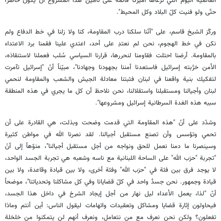
العالمية اليوم التي ترعاها أميركا قائمة على تأمين هذا المشروع أن يكون حاضرًا
حتّى ولو فنيت كلّ البلاد وكل المحيط".
وركّز الشيخ قاسم، على "أنّنا سلكنا درب المقاومة، كنا ولا زلنا في خط الدفاع ولم
نكن في خط الهجوم، نحن لم نعتدِ على أحد، اعتدي علينا فقمنا برد الاعتداء
بالمقاومة. أرضنا احتلت فقاومنا لنحررها، قرارنا السياسي سُلب فعملنا لاستنقاذه،
الأمن خرَّبته إسرائيل فاستعدنا أمننا بجهودنا وجهادنا"، مبيّناً أنّ "إسرائيل تآمرت
لتفكيك بنية واقعنا في لبنان فثبتنا معادلة الجيش والشعب والمقاومة لنحمي
لبنان وأجيالنا ومستقبلنا واستقلالنا، نحن نلاحظ أن كل ما يجري في هذه المنطقة
سببه هذه الغدة السرطانية إسرائيل ومشروعها".
وشدّد على أنّ "هذه المقاومة التي قدمت وضحت وبذلت، هي القادرة على أن
تحمي وتؤسس وأن تصنع مستقبل أجيالنا. لقد نصرنا الله في مواطن كثيرة
وسينصرنا ما دمنا نعمل للحق ونواجه من أجل مستقبل أجيالنا"، منوّهاً إلى أنّ
"تجربة "حزب الله" على الساحة اللبنانية مع ناسه وشعبه هي تجربة الجسد الواحد،
لا يوجد فرق بين فئة في "حزب الله" وفئة أخرى، ولا بين قيادة وقاعدة، ولا بين
قيادة وجمهور. نحن جسدٌ واحد في كلّ قضايانا وفي كل مشاكلنا وتحدياتنا"، موضحاً
أنّ "لذا، يعمل الأعداء ليل نهار من أجل إيجاد الشرخ في داخل هذا الجسد،
فيحاولون إثارة قضايا ومشاكل وتعقيدات واتهامات ليقول الناس: أين أنتم وماذا
تفعلون؟ ولكن نحن نعرف مع من نتعامل، ونعرف أنهم لن يتمكنوا من خلخلة