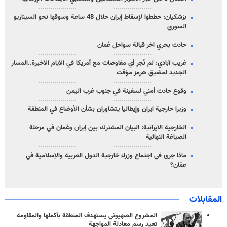
بزشكيان: خططوا لإسقاط إيران خلال 48 ساعة وسوقها نحو السيناريو
السوري
حادث بحري آخر قبالة سواحل عُمان
غريب آبادي: لم نُجرِ أي مفاوضات مع أمريكا في الأيام الأخيرة..المسار
الجديد لمضيق هرمز مؤقت
وقوع حادث أمني لسفينة في جنوب غرب اليمن
وزيرا خارجية ايران وإيطاليا يتشاوران بشأن الأوضاع في المنطقة
الخارجية الايرانية: البيان المشترك بين إيران وعُمان في مرحلة
الصياغة النهائية
ماذا جرى في اجتماع وزراء خارجية الدول العربية والإسلامية في
عمّان؟
المقابلات
المشروع الصهيوني يستهدف المنطقة بأكملها والمقاومة
تعيد رسم معادلة المواجهة