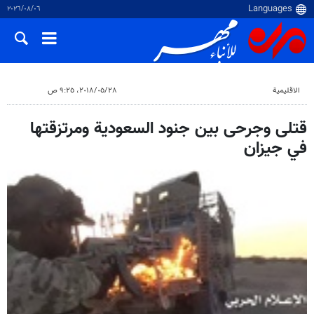
٠٦‏/٠٨‏/٢٠٢٦
الاقلیمیة
٢٨‏/٠٥‏/٢٠١٨، ٩:٢٥ ص
قتلى وجرحى بين جنود السعودية ومرتزقتها
في جيزان