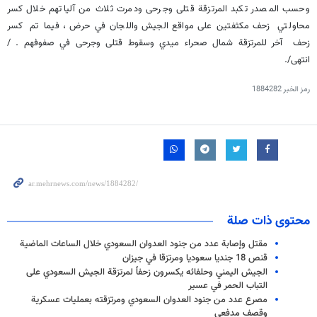
وحسب المصدر تكبد المرتزقة قتلى وجرحى ودمرت ثلاث من آلياتهم خلال كسر
محاولتي زحف مكثفتين على مواقع الجيش واللجان في حرض ، فيما تم كسر
زحف آخر للمرتزقة شمال صحراء ميدي وسقوط قتلى وجرحى في صفوفهم . /
انتهى/.
رمز الخبر
1884282
محتوى ذات صلة
مقتل وإصابة عدد من جنود العدوان السعودي خلال الساعات الماضية
قنص 18 جنديا سعوديا ومرتزقا في جيزان
الجيش اليمني وحلفائه يكسرون زحفاً لمرتزقة الجيش السعودي على
التباب الحمر في عسير
مصرع عدد من جنود العدوان السعودي ومرتزقته بعمليات عسكرية
وقصف مدفعي