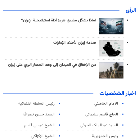
الرأي
لماذا يشكّل مضيق هرمز أداة استراتيجية لإيران؟
صدمة إيران لأحلام الإمارات
من الإخفاق في الميدان إلى وهم الحصار البري على إيران
اخبار الشخصيات
الامام الخامنئي
رئیس السلطة القضائیة
الحاج قاسم سليماني
السيد حسن نصرالله
السید عبدالملک الحوثي
الشيخ عيسى قاسم
رئيس الجمهورية
الشيخ الزكزاكي