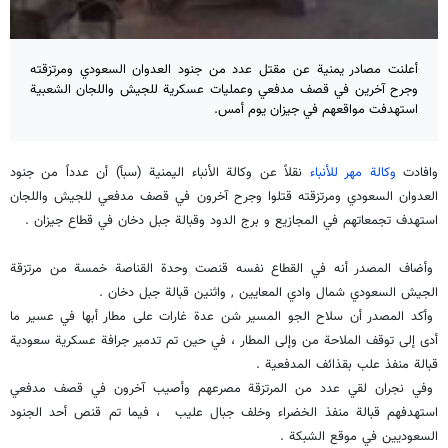
أعلنت مصادر يمنية عن مقتل عدد من جنود العدوان السعودي ومرتزقته
وجرح آخرين في قصف مدفعي وعمليات عسكرية للجيش واللجان الشعبية
استهدفت مواقعهم في جيزان يوم أمس.
وافادت
وكالة مهر للأنباء
نقلاً عن وكالة الأنباء اليمنية (سبأ) أن عدداً من جنود
العدوان السعودي ومرتزقته قتلوا وجرح آخرون في قصف مدفعي للجيش واللجان
استهدف تجمعاتهم في المجازيع و برج الدود وقبالة جبل دخان في قطاع جيزان .
وأضاف المصدر أنه في القطاع نفسه قنصت وحدة القناصة خمسة من مرتزقة
الجيش السعودي شمال وادي المعايين , واثنين قبالة جبل دخان .
وأكد المصدر أن سلاح الجو المسير شن عدة غارات على مطار أبها في عسير ما
أدى إلى توقف الملاحة من وإلى المطار ، في حين تم تدمير جرافة عسكرية سعودية
قبالة منفذ علب بقذائف المدفعية .
وفي نجران لقي عدد من المرتزقة مصرعهم وأصيب آخرون في قصف مدفعي
استهدفهم قبالة منفذ الخضراء وخلف جبال عليب ، فيما تم قنص أحد الجنود
السعوديين في موقع الشبكة .