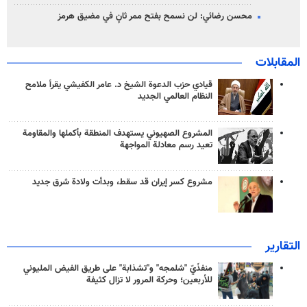
محسن رضائي: لن نسمح بفتح ممر ثانٍ في مضيق هرمز
المقابلات
قيادي حزب الدعوة الشيخ د. عامر الكفيشي يقرأ ملامح
النظام العالمي الجديد
المشروع الصهيوني يستهدف المنطقة بأكملها والمقاومة
تعيد رسم معادلة المواجهة
مشروع كسر إيران قد سقط، وبدأت ولادة شرق جديد
التقارير
منفذَيّ "شلمجه" و"تشذابة" على طريق الفيض المليوني
للأربعين؛ وحركة المرور لا تزال كثيفة