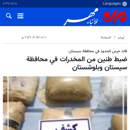
٠٨‏/٠٨‏/٢٠٢٦
إيران
السياسة
٠١‏/٠١‏/٢٠١٩، ٢:٥٦ م
قائد حرس الحدود في محافظة سيستان
ضبط طنين من المخدرات في محافظة
سيستان وبلوشستان