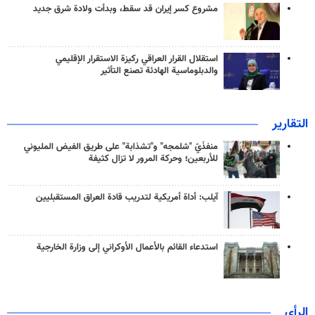
مشروع كسر إيران قد سقط، وبدأت ولادة شرق جديد
استقلال القرار العراقي ركيزة الاستقرار الإقليمي
والدبلوماسية الهادئة تصنع التأثير
التقارير
منفذَيّ "شلمجه" و"تشذابة" على طريق الفيض المليوني
للأربعين؛ وحركة المرور لا تزال كثيفة
آيلب: أداة أمريكية لتدريب قادة العراق المستقبليين
استدعاء القائم بالأعمال الأوكراني إلى وزارة الخارجية
الرأي