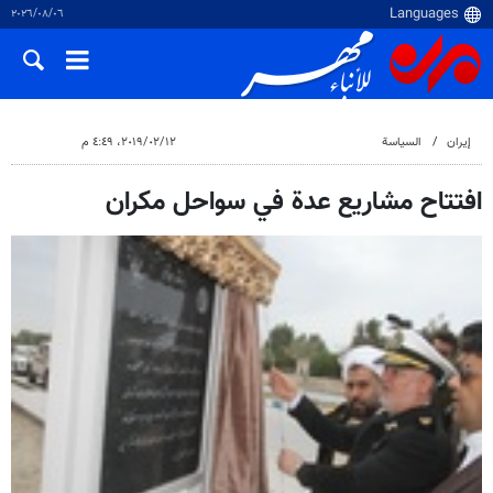
٠٦‏/٠٨‏/٢٠٢٦
إيران
السياسة
١٢‏/٠٢‏/٢٠١٩، ٤:٤٩ م
افتتاح مشاريع عدة في سواحل مكران