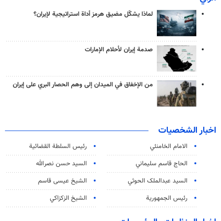
لماذا يشكّل مضيق هرمز أداة استراتيجية لإيران؟
صدمة إيران لأحلام الإمارات
من الإخفاق في الميدان إلى وهم الحصار البري على إيران
اخبار الشخصيات
الامام الخامنئي
رئیس السلطة القضائیة
الحاج قاسم سليماني
السيد حسن نصرالله
السید عبدالملک الحوثي
الشيخ عيسى قاسم
رئيس الجمهورية
الشيخ الزكزاكي