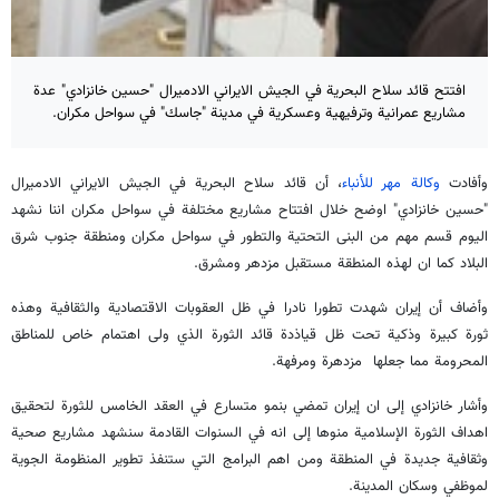
افتتح قائد سلاح البحرية في الجيش الايراني الادميرال "حسين خانزادي" عدة
مشاريع عمرانية وترفيهية وعسكرية في مدينة "جاسك" في سواحل مكران.
وأفادت
وكالة مهر للأنباء
، أن قائد سلاح البحرية في الجيش الايراني الادميرال
"حسين خانزادي" اوضح خلال افتتاح مشاريع مختلفة في سواحل مكران اننا نشهد
اليوم قسم مهم من البنى التحتية والتطور في سواحل مكران ومنطقة جنوب شرق
البلاد كما ان لهذه المنطقة مستقبل مزدهر ومشرق.
وأضاف أن إيران شهدت تطورا نادرا في ظل العقوبات الاقتصادية والثقافية وهذه
ثورة كبيرة وذكية تحت ظل قياذدة قائد الثورة الذي ولى اهتمام خاص للمناطق
المحرومة مما جعلها مزدهرة ومرفهة.
وأشار خانزادي إلى ان إيران تمضي بنمو متسارع في العقد الخامس للثورة لتحقيق
اهداف الثورة الإسلامية منوها إلى انه في السنوات القادمة سنشهد مشاريع صحية
وثقافية جديدة في المنطقة ومن اهم البرامج التي ستنفذ تطوير المنظومة الجوية
لموظفي وسكان المدينة.