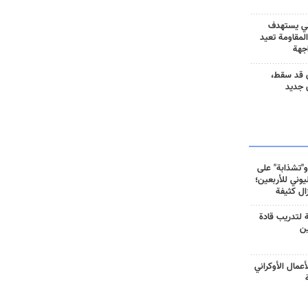
ني يستهدف
المقاومة تعيد
جهة
 قد سقط،
 جديد
و"تشذابة" على
وني للأربعين؛
زال كثيفة
ة لتدريب قادة
ين
أعمال الأوكراني