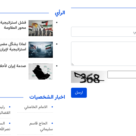
الرأي
فشل استراتيجية
محور المقاومة
لماذا يشكّل مضيق
استراتيجية لإيران
صدمة إيران لأحلام
ارسل
اخبار الشخصيات
الامام الخامنئي
رئی
القضائی
الحاج قاسم
الس
سليماني
نصرالله