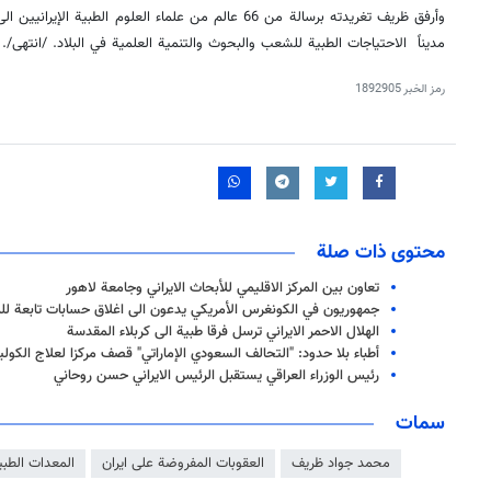
وأرفق ظريف تغريدته برسالة من 66 عالم من علماء العلوم الطبي
مديناً الاحتياجات الطبية للشعب والبحوث والتنمية العلمية في البلاد. /انتهى/.
رمز الخبر
1892905
محتوى ذات صلة
تعاون بين المركز الاقليمي للأبحاث الايراني وجامعة لاهور
جمهوريون في الكونغرس الأمريكي يدعون الى اغلاق حسابات تابعة للمس
الهلال الاحمر الايراني ترسل فرقا طبية الى كربلاء المقدسة
أطباء بلا حدود: "التحالف السعودي الإماراتي" قصف مركزا لعلاج الكولي
رئيس الوزراء العراقي يستقبل الرئيس الايراني حسن روحاني
سمات
محمد جواد ظريف
العقوبات المفروضة على ايران
المعدات الطبي