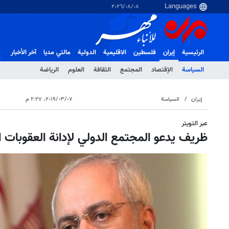
٠٨‏/٠٨‏/٢٠٢٦
الرئيسية
إيران
فلسطین
الاقلیمیة
الدولية
مالتي مدیا
آخر الأخبار
السياسة
الإقتصاد
المجتمع
الثقافة
العلوم
الرياضة
إيران
السياسة
٠٧‏/٠٣‏/٢٠١٩، ٢:٢٧ م
عبر التويتر
ظريف يدعو المجتمع الدولي لإدانة العقوبات ا