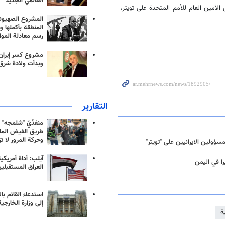
العالمي الجديد
ة الإيرانيين الى الأمين العام للأمم المتحدة على تويتر،
المشروع الصهيو
المنطقة بأكملها و
رسم معادلة الموا
مشروع كسر إيران
وبدأت ولادة شرق
التقارير
منفذَيّ "شلمجه" 
طريق الفيض الملي
وحركة المرور لا ت
ؤولين الايرانيين على "تويتر"
آيلب: أداة أمريكي
را في اليمن
العراق المستقبلي
استدعاء القائم بال
إلى وزارة الخارجية
ة