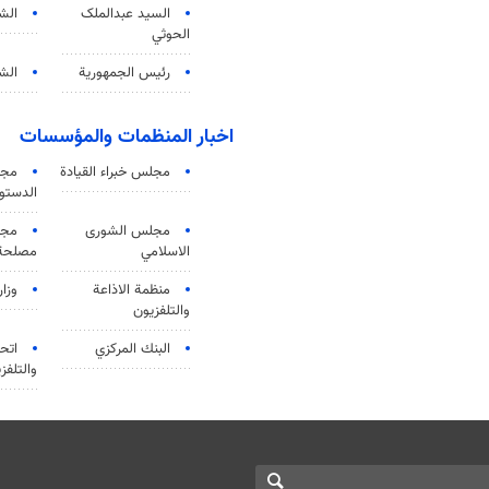
السید عبدالملک
الش
الحوثي
رئيس الجمهورية
الشي
اخبار المنظمات والمؤسسات
مجلس خبراء القيادة
مجل
الدستو
مجلس الشورى
مجم
الاسلامي
مصلحة 
منظمة الاذاعة
وزار
والتلفزیون
البنك المركزي
اتحا
والتلفز