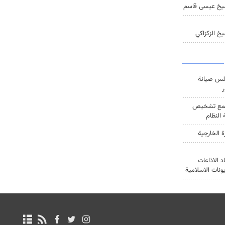
يخ عيسى قاسم
خ الزكزاكي
س صيانة
ر
ع تشخيص
النظام
ة الخارجية
د الاذاعات
يونات الاسلامية