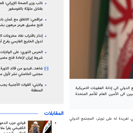
نائب وزير الصحة الإيراني: قصف
بقنابل ملوّثة بالفوسفور
عراقجي: الاتفاق مع عُمان با
فتح مضيق هرمز مرهون بشر
إنذار باقتراب نفاد مخزونات ا
لدول الخليج الفارسي يقرع أب
الحرس الثوري: على الولايات
شروط إيران لإعادة فتح مضي
شاهد..فيديو من قائد الثورة آ
مجتبى الخامنئي نشر لأول مر
ولايتي: القوات الأجنبية يجب 
الدولي الى إدانة العقوبات الامريكية
المنطقة
علوم الطبية الإيرانيين الى الأمين العام للأمم المتحدة
المقابلات
 تغريدة له على تويتر، المجتمع الدولي
قيادي حزب الدعوة
الكفيشي يقرأ ملا