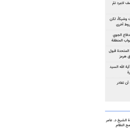
 لامِرد تمّ
ت وشيكاً، لكن
وط أخرى
لدفاع الجوي
واب المنطقة
 المتحدة قبول
ق هرمز
ية الله السيد
ة
أن تغادر
 الشيخ د. عامر
مح النظام