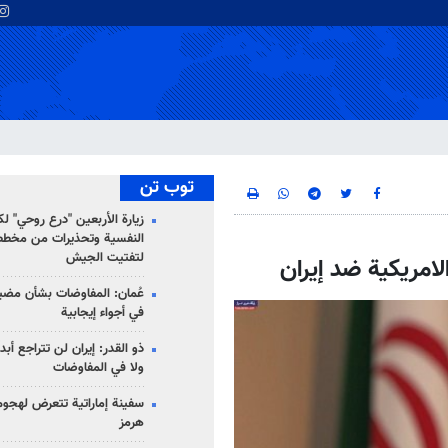
توب تن
زيارة الأربعين "درع روحي" لك
النفسية وتحذيرات من مخطط
لتفتيت الجيش
لامريكية ضد إيران
عُمان: المفاوضات بشأن مضي
في أجواء إيجابية
ذو القدر: إيران لن تتراجع أبدا
ولا في المفاوضات
سفينة إماراتية تتعرض لهج
هرمز