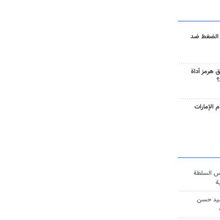
 الضغط ضد
 هرمز أداة
؟
 الإمارات
س السلطة
ة
يد حسن