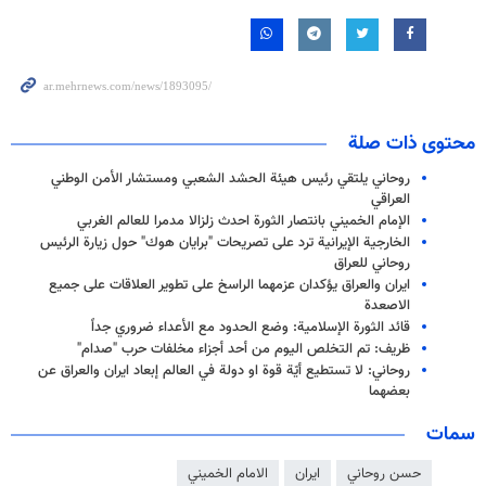
محتوى ذات صلة
روحاني يلتقي رئيس هيئة الحشد الشعبي ومستشار الأمن الوطني
العراقي
الإمام الخميني بانتصار الثورة احدث زلزالا مدمرا للعالم الغربي
الخارجية الإيرانية ترد على تصريحات "برايان هوك" حول زيارة الرئيس
روحاني للعراق
ايران والعراق يؤكدان عزمهما الراسخ على تطوير العلاقات على جميع
الاصعدة
قائد الثورة الإسلامية: وضع الحدود مع الأعداء ضروري جداً
ظريف: تم التخلص اليوم من أحد أجزاء مخلفات حرب "صدام"
روحاني: لا تستطيع أيّة قوة او دولة في العالم إبعاد ايران والعراق عن
بعضهما
سمات
حسن روحاني
ايران
الامام الخميني