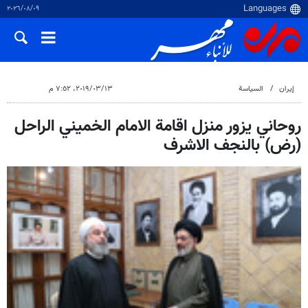
٠٩‏/٠٨‏/٢٠٢٦
إيران
السياسة
١٣‏/٠٣‏/٢٠١٩، ٧:٥٢ م
روحاني يزور منزل اقامة الامام الخميني الراحل
(رض) بالنجف الاشرف