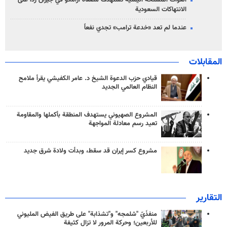
القوات المسلحة اليمنية تستهدف مصفاة أرامكو في جيزان رداً على
الانتهاكات السعودية
عندما لم تعد «خدعة ترامب» تجدي نفعاً
المقابلات
قيادي حزب الدعوة الشيخ د. عامر الكفيشي يقرأ ملامح
النظام العالمي الجديد
المشروع الصهيوني يستهدف المنطقة بأكملها والمقاومة
تعيد رسم معادلة المواجهة
مشروع كسر إيران قد سقط، وبدأت ولادة شرق جديد
التقارير
منفذَيّ "شلمجه" و"تشذابة" على طريق الفيض المليوني
للأربعين؛ وحركة المرور لا تزال كثيفة