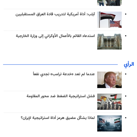
آيلب: أداة أمريكية لتدريب قادة العراق المستقبليين
استدعاء القائم بالأعمال الأوكراني إلى وزارة الخارجية
الرأي
عندما لم تعد «خدعة ترامب» تجدي نفعاً
فشل استراتيجية الضغط ضد محور المقاومة
لماذا يشكّل مضيق هرمز أداة استراتيجية لإيران؟