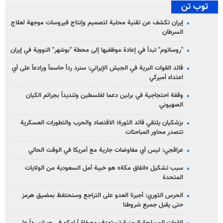
توب تن
إيران تكشف عن تقنية محلية لتصميم وإنتاج فيروسات موجهة لعلاج
السرطان
"روساتوم" تبدأ في إعادة موظفيها إلى محطة "بوشهر" النووية في إيران
قائد القوات البرية في الجيش الإيراني: سنرد رداً حاسماً ورادعاً على أي
اعتداء أميركي
وقفة احتجاجية في برلين دعما لفلسطين وتنديداً بجرائم الكيان
الصهیوني
بزشكيان يلتقي قائد الثورة؛ الاقتصاد والحرب والتطورات العسكرية
تتصدر محاور المباحثات
عراقجي: ليس أي مفاوضات جارية مع أمريكا في الوقت الحالي
سبب تشكيل «اتفاق مكة» هو خيبة أمل السعودية من الولايات
المتحدة
الحرس الثوري: أجبرنا العدو على التراجع وسنحتفظ بمضيق هرمز
حتى يقبل جميع شروطنا