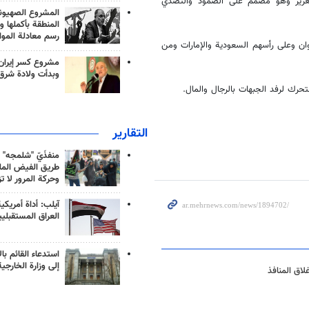
العزيز وهو مصمم على الصمود والتصدي
المشروع الصهيو
المنطقة بأكملها و
رسم معادلة الموا
ان وعلى رأسهم السعودية والإمارات ومن
مشروع كسر إيران
وبدأت ولادة شرق
حرك لرفد الجبهات بالرجال والمال.
التقارير
منفذَيّ "شلمجه" 
طريق الفيض الملي
وحركة المرور لا ت
آيلب: أداة أمريكي
العراق المستقبلي
استدعاء القائم بال
إلى وزارة الخارجية
اق المنافذ