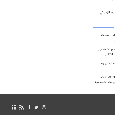
خ الزكزاكي
س صيانة
ر
ع تشخيص
النظام
ة الخارجية
د الاذاعات
يونات الاسلامية