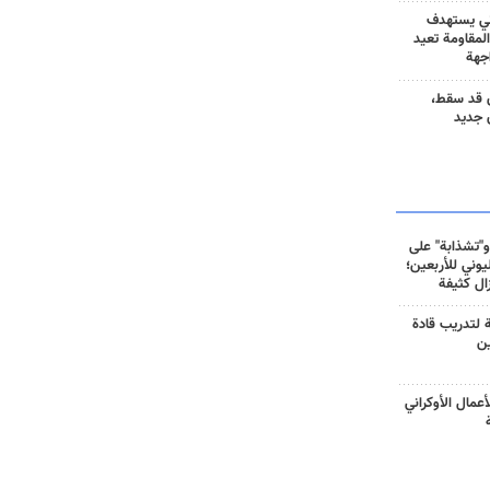
ني يستهدف
المقاومة تعيد
جهة
 قد سقط،
 جديد
و"تشذابة" على
وني للأربعين؛
زال كثيفة
ة لتدريب قادة
ين
أعمال الأوكراني