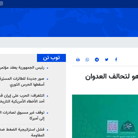
توب تن
رئيس الجمهورية يعقد مؤتمراً 
هو لتحالف العدوان
صور جديدة للطائرات المسيّرة 
أسقطها الحرس الثوري
التلغراف: الحرب على إيران ق
أحد الأخطاء الأمريكية التاريخ
توقف غير مسبوق لصادرات ال
إلى أميركا
فشل استراتيجية الضغط ضد
المقاومة