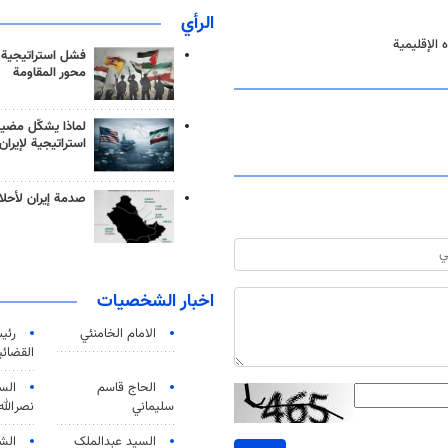
الرأي
 الإقليمية
فشل استراتيجية
محور المقاومة
لماذا يشكّل مضيق
استراتيجية لإيران
صدمة إيران لأحلام
اخبار الشخصيات
الامام الخامنئي
رئی
القضائی
الحاج قاسم
الس
سليماني
نصرالله
السید عبدالملک
الش