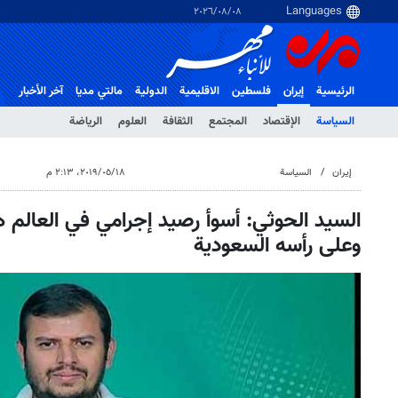
٠٨‏/٠٨‏/٢٠٢٦
الرئيسية
إيران
فلسطین
الاقلیمیة
الدولية
مالتي مدیا
آخر الأخبار
السياسة
الإقتصاد
المجتمع
الثقافة
العلوم
الرياضة
إيران
السياسة
١٨‏/٠٥‏/٢٠١٩، ٢:١٣ م
السيد الحوثي: أسوأ رصيد إجرامي في العالم 
وعلى رأسه السعودية