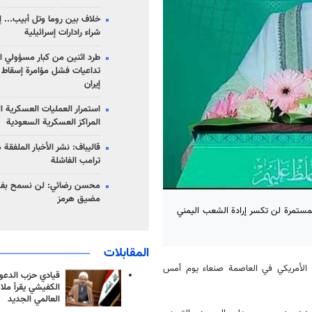
خلاف بين روما وتل أبيب... إ
شراء رادارات إسرائيلية
طرد اثنين من كبار مسؤولي ال
تداعيات فشل مؤامرة إسقاط ا
إيران
استمرار العمليات العسكرية ا
المراكز العسكرية السعودية
قاليباف: نشر الأخبار الملفقة
ترامب الفاشلة
محسن رضائي: لن نسمح بفتح
مضيق هرمز
المستمرة لن تكسر إرادة الشعب اليمني
المقابلات
 الأمريكي في العاصمة صنعاء يوم أمس
قيادي حزب الدعوة
الكفيشي يقرأ ملا
العالمي الجديد