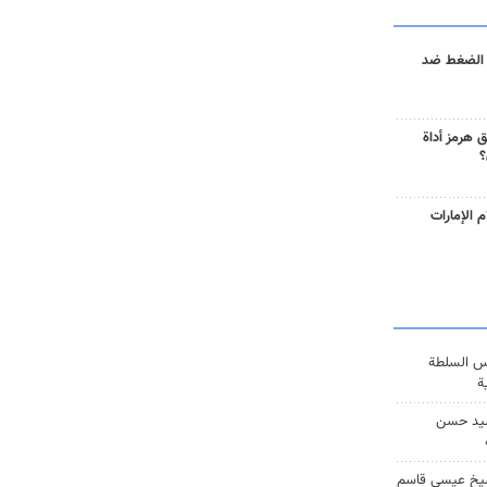
 الضغط ضد
 هرمز أداة
؟
 الإمارات
س السلطة
ة
يد حسن
يخ عيسى قاسم