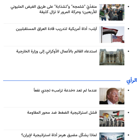
منفذَيّ "شلمجه" و"تشذابة" على طريق الفيض المليوني
للأربعين؛ وحركة المرور لا تزال كثيفة
آيلب: أداة أمريكية لتدريب قادة العراق المستقبليين
استدعاء القائم بالأعمال الأوكراني إلى وزارة الخارجية
الرأي
عندما لم تعد «خدعة ترامب» تجدي نفعاً
فشل استراتيجية الضغط ضد محور المقاومة
لماذا يشكّل مضيق هرمز أداة استراتيجية لإيران؟