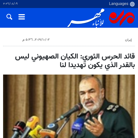
٠٩‏/٠٨‏/٢٠٢٦
إيران
٠٢‏/١٠‏/٢٠١٩، ٥:٣٦ م
قائد الحرس الثوري: الكيان الصهيوني ليس
بالقدر الذي يكون تهديدا لنا