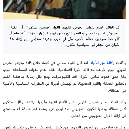
أكد القائد العام لقوات الحرس الثوري اللواء "حسين سلامي"، أن الكيان
الصهيوني ليس بالحجم أو القدر الذي يكون تهديدا لإيران، مؤكدا أنه يعلم أن
أقلّ خطأ سيكون خطأه الأخير، وأن أي حرب جديدة ستؤدي إلى إزالة هذا
الكيان من الجغرافيا السياسية للكون.
وأفادت
وكالة مهر للأنباء
، أنه قال اللواء سلامي في كلمة خلال قادة وكوادر الحرس
الثوري اليوم الاربعاء مع قائد الثورة الاسلامية القائد العام للقوات المسلحة: اليوم،
يبلغ عمق خطوط تماس الثورة آلاف الكيلومترات، ومع نقل رسالة مناهضة الظلم
وتحقيق العدالة والقيم المعنوية، تم تهميش أميركا في التطورات السياسية والأمنية
في المنطقة.
واكد القائد العام للحرس الثوري، على اقتدار الثورة وقوتها الرادعة، وقال: ستكون
أدنى حماقة يرتكبها الكيان الصهيوني ضد ايران هي بمثابة آخر حماقة له وستؤدي
الى ازالة الكيان الصهيوني من العالم.
واضاف سلامي: ان الحرس الثوري من خلال التحديث الداخلي، يتحرك لتعزيز