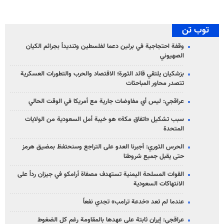
توب تن
وقفة احتجاجية في برلين دعما لفلسطين وتنديداً بجرائم الكيان
الصهیوني
بزشكيان يلتقي قائد الثورة؛ الاقتصاد والحرب والتطورات العسكرية
تتصدر محاور المباحثات
عراقجي: ليس أي مفاوضات جارية مع أمريكا في الوقت الحالي
سبب تشكيل «اتفاق مكة» هو خيبة أمل السعودية من الولايات
المتحدة
الحرس الثوري: أجبرنا العدو على التراجع وسنحتفظ بمضيق هرمز
حتى يقبل جميع شروطنا
القوات المسلحة اليمنية تستهدف مصفاة أرامكو في جيزان رداً على
الانتهاكات السعودية
عندما لم تعد «خدعة ترامب» تجدي نفعاً
عراقجي: إيران ثابتة على عهدها بالمقاومة رغم كل الضغوط