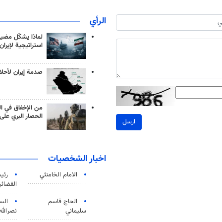
الرأي
لماذا يشكّل مضيق
استراتيجية لإيران
صدمة إيران لأحلام
من الإخفاق في ال
الحصار البري على 
ارسل
اخبار الشخصيات
الامام الخامنئي
رئی
القضائی
الحاج قاسم
الس
سليماني
نصرالله