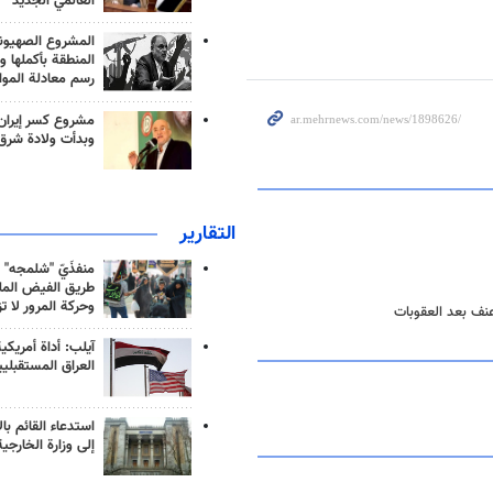
العالمي الجديد
المشروع الصهيو
المنطقة بأكملها و
رسم معادلة الموا
مشروع كسر إيران
وبدأت ولادة شرق
التقارير
منفذَيّ "شلمجه" 
طريق الفيض الملي
وحركة المرور لا ت
عنف بعد العقوبات
آيلب: أداة أمريكي
العراق المستقبلي
استدعاء القائم بال
إلى وزارة الخارجية