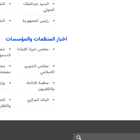
السید عبدالملک
الش
الحوثي
رئيس الجمهورية
الشي
اخبار المنظمات والمؤسسات
مجلس خبراء القيادة
مجل
الدستو
مجلس الشورى
مجم
الاسلامي
مصلحة 
منظمة الاذاعة
وزار
والتلفزیون
البنك المركزي
اتحا
والتلفز