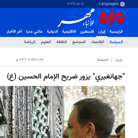
٠٧‏/٠٨‏/٢٠٢٦
الرئيسية
إيران
فلسطین
الاقلیمیة
الدولية
مالتي مدیا
آخر الأخبار
السياسة
الإقتصاد
المجتمع
الثقافة
العلوم
الرياضة
إيران
السياسة
١٩‏/١٠‏/٢٠١٩، ٢:٣٦ م
"جهانغيري" يزور ضريح الإمام الحسين (ع)