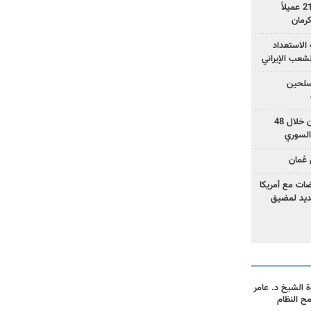
وزارة الأمن الإيرانية: اعتقال 21 عميلاً
الاستعداد
لشعب الإيراني
المسلحين
بزشكيان: خططوا لإسقاط إيران خلال 48
السوري
عُمان
ضات مع أمريكا
جديد لمضيق
 الشيخ د. عامر
مح النظام