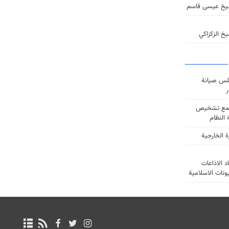
يخ عيسى قاسم
خ الزكزاكي
س صيانة
ر
ع تشخيص
النظام
ة الخارجية
د الاذاعات
يونات الاسلامية