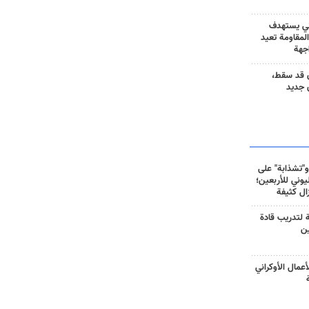
ني يستهدف
المقاومة تعيد
جهة
 قد سقط،
 جديد
و"تشذابة" على
وني للأربعين؛
زال كثيفة
ة لتدريب قادة
ين
أعمال الأوكراني