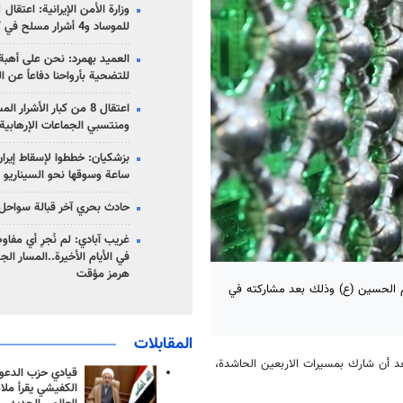
للموساد و4 أشرار مسلح في كرمان
العميد بهمرد: نحن على أهبة 
للتضحية بأرواحنا دفاعاً عن ا
اعتقال 8 من كبار الأشرار 
ومنتسبي الجماعات الإرهابية
ساعة وسوقها نحو السيناريو 
حادث بحري آخر قبالة سواحل 
غريب آبادي: لم نُجرِ أي مفاو
في الأيام الأخيرة..المسار ال
هرمز مؤقت
مام الحسين (ع) وذلك بعد مشاركته في
المقابلات
بعد أن شارك بمسيرات الاربعين الحاشدة،
قيادي حزب الدعوة
الكفيشي يقرأ ملا