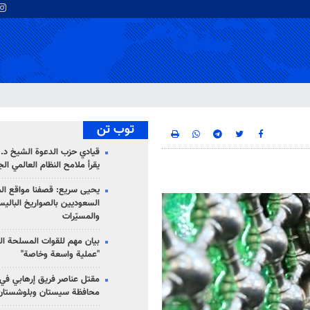
توب تن
قيادي حزب الدعوة الشيخ د. 
يقرأ ملامح النظام العالمي ال
يحيى سريع: قصفنا مواقع الم
السعوديين بالصواريخ الباليس
والمسيّرات
بيان مهم للقوات المسلحة ال
"عملية واسعة وخاصة"
مقتل عناصر فريق إرهابي في
محافظة سيستان وبلوشستان