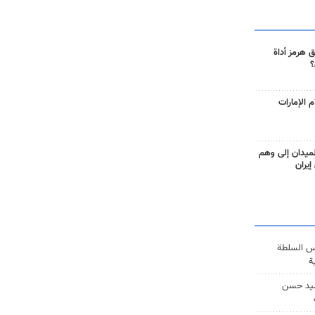
 هرمز أداة
؟
 الإمارات
ميدان إلى وهم
إيران
س السلطة
ة
يد حسن