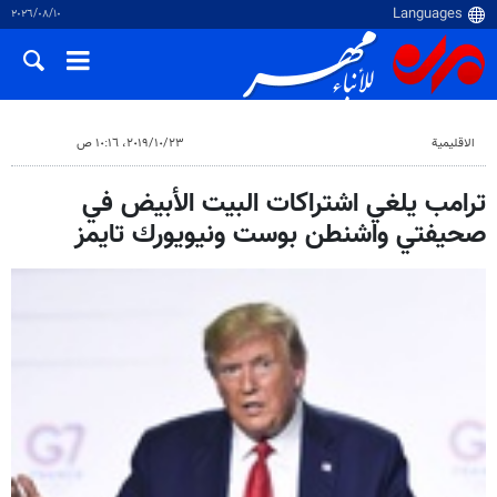
١٠‏/٠٨‏/٢٠٢٦
الاقلیمیة
٢٣‏/١٠‏/٢٠١٩، ١٠:١٦ ص
ترامب يلغي اشتراكات البيت الأبيض في
صحيفتي واشنطن بوست ونيويورك تايمز