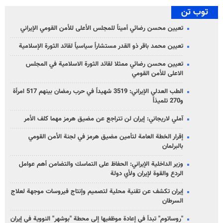
توب تن
تعيين محسن رضائي أميناً للمجلس الأعلى للأمن القومي الإيراني
تعيين محمد باقر ذو القدر مستشاراً سياسياً لقائد الثورة الإسلامية
تعيين محسن رضائي ممثلا لقائد الثورة الاسلامية في المجلس
الاعلى للأمن القومي
الطب العدلي الإيراني: 3519 شهيداً في حرب رمضان بينهم 517 امرأة
و270 تلميذاً
آملي لاريجاني: إيران لن تتراجع عن مضيق هرمز مهما كلف الأمر
إقرار الخطة العامة لتأمين مضيق هرمز في لجنة الأمن القومي
بالبرلمان
وزير الداخلية الإيراني: الحفاظ على التماسك والتضامن أهم عوامل
الردع والقوة لإيران ولأي دولة
إيران تكشف عن تقنية محلية لتصميم وإنتاج فيروسات موجهة لعلاج
السرطان
"روساتوم" تبدأ في إعادة موظفيها إلى محطة "بوشهر" النووية في إيران