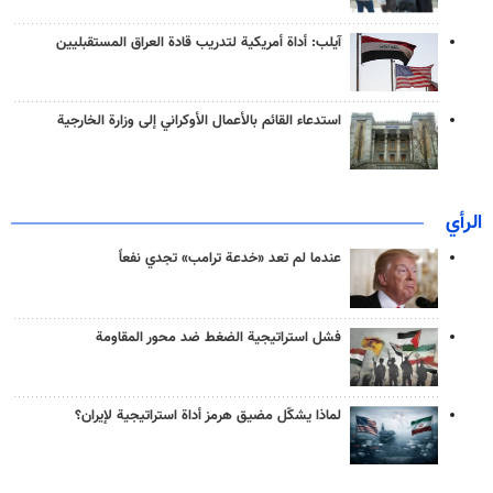
آيلب: أداة أمريكية لتدريب قادة العراق المستقبليين
استدعاء القائم بالأعمال الأوكراني إلى وزارة الخارجية
الرأي
عندما لم تعد «خدعة ترامب» تجدي نفعاً
فشل استراتيجية الضغط ضد محور المقاومة
لماذا يشكّل مضيق هرمز أداة استراتيجية لإيران؟