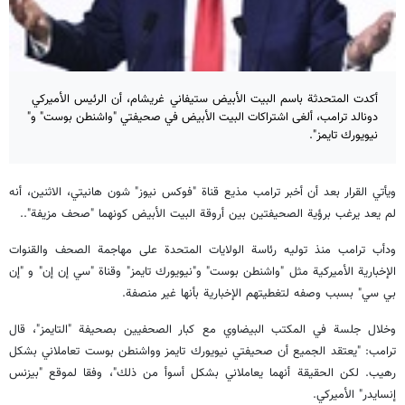
أكدت المتحدثة باسم ​البيت الأبيض​ ستيفاني غريشام، أن الرئيس الأميركي ​
دونالد ترامب​، ألغى اشتراكات البيت الأبيض في صحيفتي "​واشنطن بوست​" و"​
نيويورك تايمز​".
ويأتي القرار بعد أن أخبر ترامب مذيع قناة "​فوكس نيوز​" شون هانيتي، الاثنين، أنه
لم يعد يرغب برؤية الصحيفتين بين أروقة البيت الأبيض كونهما "صحف مزيفة"..
ودأب ترامب منذ توليه رئاسة ​الولايات المتحدة​ على مهاجمة الصحف والقنوات
الإخبارية الأميركية مثل "واشنطن بوست" و"نيويورك تايمز" وقناة "سي إن إن" و "إن
بي سي" بسبب وصفه لتغطيتهم الإخبارية بأنها غير منصفة.
وخلال جلسة في المكتب البيضاوي مع كبار الصحفيين بصحيفة "التايمز"، قال
ترامب: "يعتقد الجميع أن صحيفتي نيويورك تايمز وواشنطن بوست تعاملاني بشكل
رهيب. لكن الحقيقة أنهما يعاملاني بشكل أسوأ من ذلك"، وفقا لموقع "بيزنس
إنسايدر" الأميركي.