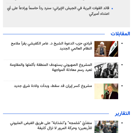
قائد القوات البرية في الجيش الإيراني: سنرد رداً حاسماً ورادعاً على أي
اعتداء أميركي
المقابلات
قيادي حزب الدعوة الشيخ د. عامر الكفيشي يقرأ ملامح
النظام العالمي الجديد
المشروع الصهيوني يستهدف المنطقة بأكملها والمقاومة
تعيد رسم معادلة المواجهة
مشروع كسر إيران قد سقط، وبدأت ولادة شرق جديد
التقارير
منفذَيّ "شلمجه" و"تشذابة" على طريق الفيض المليوني
للأربعين؛ وحركة المرور لا تزال كثيفة