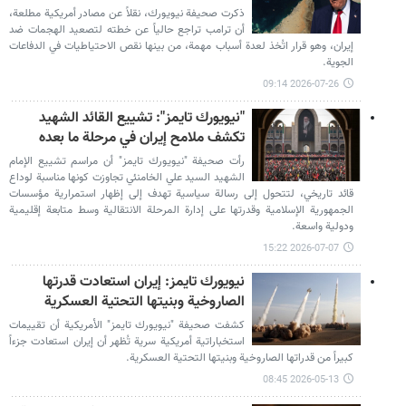
ذكرت صحيفة نيويورك، نقلاً عن مصادر أمريكية مطلعة،
أن ترامب تراجع حالياً عن خطته لتصعيد الهجمات ضد
إيران، وهو قرار اتُخذ لعدة أسباب مهمة، من بينها نقص الاحتياطيات في الدفاعات
الجوية.
2026-07-26 09:14
"نيويورك تايمز": تشییع القائد الشهيد
تكشف ملامح إيران في مرحلة ما بعده
رأت صحيفة "نيويورك تايمز" أن مراسم تشييع الإمام
الشهيد السيد علي الخامنئي تجاوزت كونها مناسبة لوداع
قائد تاريخي، لتتحول إلى رسالة سياسية تهدف إلى إظهار استمرارية مؤسسات
الجمهورية الإسلامية وقدرتها على إدارة المرحلة الانتقالية وسط متابعة إقليمية
ودولية واسعة.
2026-07-07 15:22
نيويورك تايمز: إيران استعادت قدرتها
الصاروخية وبنيتها التحتية العسكرية
كشفت صحيفة "نيويورك تايمز" الأمريكية أن تقييمات
استخباراتية أمريكية سرية تُظهر أن إيران استعادت جزءاً
كبيراً من قدراتها الصاروخية وبنيتها التحتية العسكرية.
2026-05-13 08:45