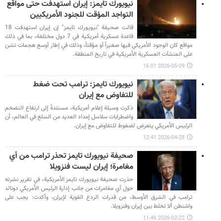
نيويورك تايمز: إيران استهدفت حتى مواقع
التواجد المؤقت للجنود الأمريكيين
قالت صحيفة "نيويورك تايمز" إن إيران استهدفت 18
قاعدة عسكرية أمريكية في 7 دول مختلفة، بما في ذلك
مواقع كان الوجود الأمريكي فيها صغيراً أو مؤقتاً، وذلك في إطار أوسع هجمات تشن
على المنشآت العسكرية الأمريكية في تاريخ المنطقة.
2026-05-09 16:01
نيويورك تايمز: ترامب تحت ضغط
للتفاوض مع إيران
ذكرت وسيلة إعلام أمريكية، مستندةً إلى ارتفاع التضخم
واضطرابات سلاسل إمداد العديد من السلع في العالم، أن
الرئيس الأمريكي يتعرض لضغوط للتفاوض مع إيران.
2026-04-28 12:41
صحيفة نيويورك تايمز تحذر ترامب من أي
مغامرة؛ إيران ليست فنزويلا
حذرت صحيفة نيويورك تايمز الأمريكية، في تقرير نشرته
حول أي مغامرات من جانب إدارة الرئيس الأمريكي دونالد
ترامب في الشرق الأوسط، من قدرات الردع القوية لإيران، وأكدت: يجب على
واشنطن ألا تخلط بين إيران وفنزويلا.
2026-02-22 11:46