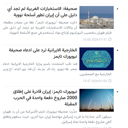
صحيفة: الاستخبارات الغربية لم تجد أي
دليل على أن إيران تطور أسلحة نووية
ذكرت صحيفة "نيويورك تايمز"، نقلا عن مصادر مطلعة،
أن وكالات الاستخبارات الغربية لم ترصد أي دليل على
قيام طهران بتخصيب اليورانيوم لإنتاج مواد تُستخدم في صنع الأسلحة النووية.
2026-01-31 10:53
الخارجية الايرانية ترد على ادعاء صحيفة
نيويورك تايمز
فند نائب المتحدث باسم وزارة الخارجية الايرانية ادعاء
صحيفة نيويورك تايمز بشأن فحوى اجتماع وزير
الخارجية مع الصحفيين.
2026-01-05 15:47
نيويورك تايمز: إيران قادرة علی إطلاق
2000 صاروخ دفعة واحدة في الحرب
المقبلة
حذّرت صحيفة نيويورك تايمز الأميركية من أن رد طهران
سيكون أكثر حدة إذا ما قررت إسرائيل مهاجمة إيران مرة أخرى، حيث ستقوم بإطلاق
ألفي صاروخ دفعة واحدة تجاه إسرائيل.