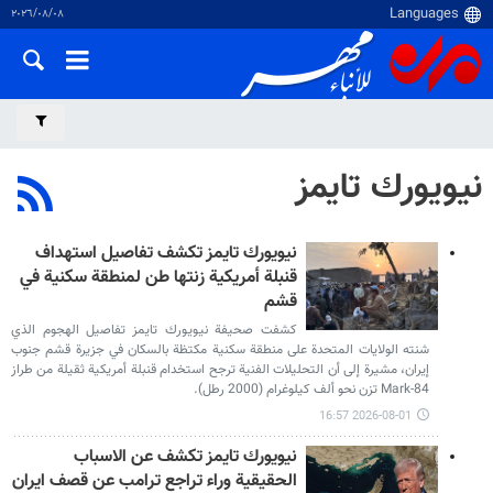
٠٨‏/٠٨‏/٢٠٢٦
نيويورك تايمز
نيويورك تايمز تكشف تفاصيل استهداف
قنبلة أمريكية زنتها طن لمنطقة سكنية في
قشم
كشفت صحيفة نيويورك تايمز تفاصيل الهجوم الذي
شنته الولايات المتحدة على منطقة سكنية مكتظة بالسكان في جزيرة قشم جنوب
إيران، مشيرة إلى أن التحليلات الفنية ترجح استخدام قنبلة أمريكية ثقيلة من طراز
Mark-84 تزن نحو ألف كيلوغرام (2000 رطل).
2026-08-01 16:57
نيويورك تايمز تکشف عن الاسباب
الحقیقیة وراء تراجع ترامب عن قصف ايران