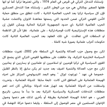
بإستثناء التدخل التركي في قبرص في العام 1974 ، والتي تعتبرها تركيا كما لو انها
طفلها الصغير ،وبالتالي هي جزء من الوطن الكبير ، بإستثناء هذا التدخل العسكري
فإن كل سياسية تركيا بعد الحرب العالمية الثانية ، كانت تنطلق من منطلق حماية
الأمن القومي التركي ضمن الحدود التي رسمتها معاهدة الاوزان واكتملت عشية
الحرب العالمية الثانية ،اي حدود الجمهورية التركية الحالية ويمكن القول إن
منطلقات هذه الإستراتيجية كانت قومية،تركية ، على علمانية، نظرا لأن كل الانظمة
او السلطات التي تعاقدت في تلك العقود بعد الحرب العالمية الثانية كانت
حكومات أحزاب علمانية بصورة شبه كاملة .
لكن مع وصول حزب العدالة والتنمية الي السلطة عام 2002، تغيرت منطلقات
السياسة الخارجية التركية، واذ حافظت على منطلقيها القومي التركي الذي يجمع كل
القوى السياسية في تركيا قوميين او اسلاميين او علمانيين او يساريين او يمانيين
لكن مع حزب العدالة والتنمية اضيف بعد جديد لم يكن سابق إلا بالنظر القليل
خصوصا في عهد " تورغوت اوزال " وهو البعد الايديولوجي المرتكز على احياء
الهيمنة العثمانية على المناطق التى كانت تابعة سابقا للدولة العثمانية ، وتحررت
واستقلت عن الدولة العثمانية بعد انهيار هذه الدولة ،وبالتالي كان احد اهم
منطلقات التدخلات العسكرية والسياسية التركية بعد ما بدأ ما يسمى بالربيع
العربي ، هو اعادة الهيمنة العثمانية بطريقة أو بأخرى لذلك هم دعموا وصول
الإخوان المسلمين في مصر للوصول إلى السلطة ، وايضا دعموا حركة النهضة في