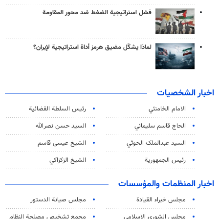
فشل استراتيجية الضغط ضد محور المقاومة
لماذا يشكّل مضيق هرمز أداة استراتيجية لإيران؟
اخبار الشخصيات
الامام الخامنئي
رئیس السلطة القضائیة
الحاج قاسم سليماني
السيد حسن نصرالله
السید عبدالملک الحوثي
الشيخ عيسى قاسم
رئيس الجمهورية
الشيخ الزكزاكي
اخبار المنظمات والمؤسسات
مجلس خبراء القيادة
مجلس صيانة الدستور
مجلس الشورى الاسلامي
مجمع تشخيص مصلحة النظام