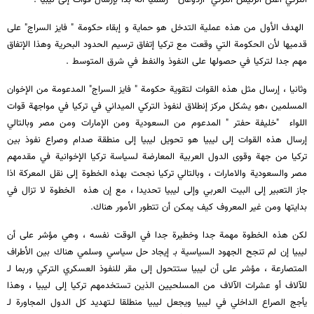
الهدف الأول من هذه عملية التدخل هو حماية و إبقاء حكومة " فايز السراج" على
قدميها لأن الحكومة التي وقعت مع تركيا إتفاق ترسيم الحدود البحرية وهذا الإتفاق
مهم جدا لتركيا في حصولها على النفوذ والنفط في شرق المتوسط .
وثانيا ، إرسال مثل هذه القوات لتقوية حكومة " فايز السراج" المدعومة من الإخوان
المسلمين ،هو يشكل مركز إنطلاق لنفوذ التركي الميداني في تركيا في مواجهة قوات
اللواء "خليفة حفتر " المدعوم من السعودية ومن الإمارات ومن مصر وبالتالي
إرسال هذه القوات إلى ليبيا هو تحويل ليبيا إلى منطقة صدام وصراع نفوذ بين
تركيا من جهة وقوى الدول العربية المعارضة لسياسة تركيا الإخوانية في مقدمهم
مصر والسعودية والامارات ، وبالتالي تركيا نجحت بهذه الخطوة إلى نقل المعركة اذا
جاز التعبير إلى البيت العربي وإلى ليبيا تحديدا ، مع إن هذه الخطوة لا تزال في
بدايتها ومن غير المعروف كيف يمكن أن تتطور الأمور هناك.
لكن هذه الخطوة مهمة جدا وخطيرة جدا في الوقت نفسه ، وهي مؤشر على أن
ليبيا إن لم تنجح الجهود السياسية بـ إيجاد حل سياسي وسلمي هناك بين الأطراف
المتصارعة ، مؤشر على أن ليبيا ستتحول إلى مقر للنفوذ العسكري التركي وربما لـ
للآلاف أو عشرات الآلاف من المسلحيين الذين تستخدمهم تركيا إلى ليبيا ، وهذا
يأجج الصراع الداخلي في ليبيا ويجعل ليبيا منطلقا لـتهديد كل الدول المجاورة لـ