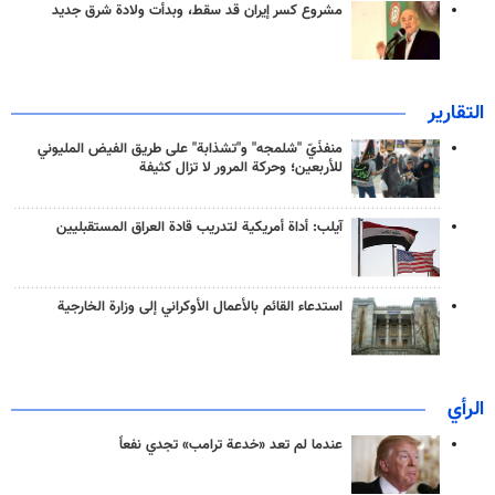
مشروع كسر إيران قد سقط، وبدأت ولادة شرق جديد
التقارير
منفذَيّ "شلمجه" و"تشذابة" على طريق الفيض المليوني
للأربعين؛ وحركة المرور لا تزال كثيفة
آيلب: أداة أمريكية لتدريب قادة العراق المستقبليين
استدعاء القائم بالأعمال الأوكراني إلى وزارة الخارجية
الرأي
عندما لم تعد «خدعة ترامب» تجدي نفعاً