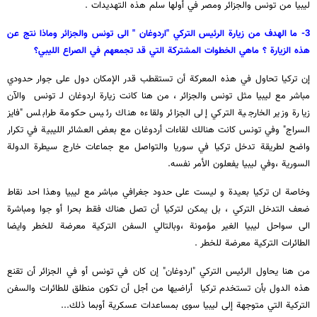
ليبيا من تونس والجزائر ومصر في أولها سلم هذه التهديدات .
3- ما الهدف من زيارة الرئيس التركي "اردوغان " الى تونس والجزائر وماذا نتج عن
هذه الزيارة ؟ ماهي الخطوات المشتركة التي قد تجمعهم في الصراع الليبي؟
إن تركيا تحاول في هذه المعركة أن تستقطب قدر الإمكان دول على جوار حدودي
مباشر مع ليبيا مثل تونس والجزائر ، من هنا كانت زيارة اردوغان لـ تونس والآن
زيارة وزير الخارجية التركي إلى الجزائر ولقاءه هناك رئيس حكومة طرابلس "فايز
السراج" وفي تونس كانت هنالك لقاءات أردوغان مع بعض العشائر الليبية في تكرار
واضح لطريقة تدخل تركيا في سوريا والتواصل مع جماعات خارج سيطرة الدولة
السورية ،وفي ليبيا يفعلون الأمر نفسه.
وخاصة ان تركيا بعيدة و ليست على حدود جغرافي مباشر مع ليبيا وهذا احد نقاط
ضعف التدخل التركي ، بل يمكن لتركيا أن تصل هناك فقط بحرا أو جوا ومباشرة
الى سواحل ليبيا الغير مؤمونة ،وبالتالي السفن التركية معرضة للخطر وايضا
الطائرات التركية معرضة للخطر .
من هنا يحاول الرئيس التركي "اردوغان" إن كان في تونس أو في الجزائر أن تقنع
هذه الدول بأن تستخدم تركيا أراضيها من أجل أن تكون منطلق للطائرات والسفن
التركية التي متوجهة إلى ليبيا سوى بمساعدات عسكرية أوبما ذلك...