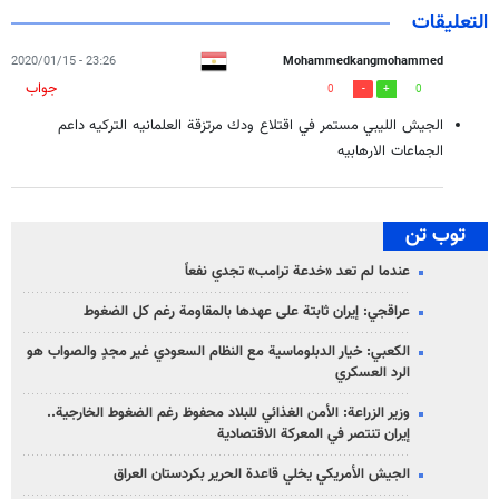
التعليقات
23:26 - 2020/01/15
Mohammedkangmohammed
جواب
0
0
الجيش الليبي مستمر في اقتلاع ودك مرتزقة العلمانيه التركيه داعم
الجماعات الارهابيه
توب تن
عندما لم تعد «خدعة ترامب» تجدي نفعاً
عراقجي: إيران ثابتة على عهدها بالمقاومة رغم كل الضغوط
الكعبي: خيار الدبلوماسية مع النظام السعودي غير مجدٍ والصواب هو
الرد العسكري
وزير الزراعة: الأمن الغذائي للبلاد محفوظ رغم الضغوط الخارجية..
إيران تنتصر في المعركة الاقتصادية
الجيش الأمريكي يخلي قاعدة الحرير بكردستان العراق