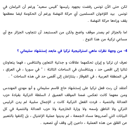
لكن حتى الآن تونس رفضت بجهود رئيسها "قيس سعيد" ورغم أن البرلمان في
تونس بيد اللإخوان المسلمين أي حركة النهضة ورغم أن الحكومة ايضا معظمها
يقف وراءها حركة النهضة .
اما بالجزائر لم يصدر موقف واضح ولكن من المستبعد أن تتجاوب الجزائر مع أى
مساعي تركية من هذا النوع .
4- من وجهة نظرك ماهي استراتيجية تركيا في مابعد إستشهاد سليماني ؟
نعرف ان تركيا و إيران تحكمهما علاقات و جدلية التعاون والتنافس ، فهما يتعاونان
ثنائيا إلى اقصى حد ، ويتنافسان في الساحات الثالثة : " في سوريا ، في العراق ،
في المنطقة العربية ، في القوقاز ، يتنازاعان إلى أقصى حد في هذه الساحات " .
أعتقد أن رىت فعل تركيا على إستشهاد حاج قاسم سليماني و أبو مهدي المهندس
ومن معهما كانت تعكس ضمنا الموقف العميق لـ السلطة التركية بقيادة حزب
العدالة والتنمية ، فردت الفعل التركية كانت بـ الإجمال سلبية لم يدن الرئيس
التركي ولا الناطق بإسمه ولا وزارة الخارجية ولا حزب العدالة والتنمية في كل
البيانات التي أصدروها مساء الجمعة ، لم يدينوا عملية الإغتيال ، بل إكتفوا بالتعبير
عن القلق من هذه العملية ، داعين إلى وقف أي تصعيد .