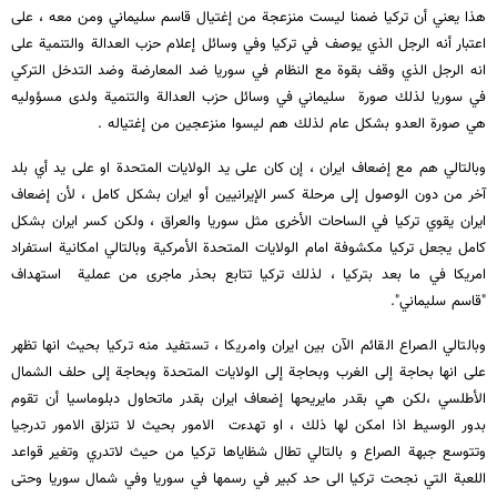
هذا يعني أن تركيا ضمنا ليست منزعجة من إغتيال قاسم سليماني ومن معه ، على
اعتبار أنه الرجل الذي يوصف في تركيا وفي وسائل إعلام حزب العدالة والتنمية على
انه الرجل الذي وقف بقوة مع النظام في سوريا ضد المعارضة وضد التدخل التركي
في سوريا لذلك صورة سليماني في وسائل حزب العدالة والتنمية ولدى مسؤوليه
هي صورة العدو بشكل عام لذلك هم ليسوا منزعجين من إغتياله .
وبالتالي هم مع إضعاف ايران ، إن كان على يد الولايات المتحدة او على يد أي بلد
آخر من دون الوصول إلى مرحلة كسر الإيرانيين أو ايران بشكل كامل ، لأن إضعاف
ايران يقوي تركيا في الساحات الأخرى مثل سوريا والعراق ، ولكن كسر ايران بشكل
كامل يجعل تركيا مكشوفة امام الولايات المتحدة الأمركية وبالتالي امكانية استفراد
امريكا في ما بعد بتركيا ، لذلك تركيا تتابع بحذر ماجرى من عملية استهداف
"قاسم سليماني".
وبالتالي الصراع القائم الآن بين ايران وامريكا ، تستفيد منه تركيا بحيث انها تظهر
على انها بحاجة إلى الغرب وبحاجة إلى الولايات المتحدة وبحاجة إلى حلف الشمال
الأطلسي ،لكن هي بقدر مايريحها إضعاف ايران بقدر ماتحاول دبلوماسيا أن تقوم
بدور الوسيط اذا امكن لها ذلك ، او تهدءت الامور بحيث لا تنزلق الامور تدرجيا
وتتوسع جبهة الصراع و بالتالي تطال شظاياها تركيا من حيث لاتدري وتغير قواعد
اللعبة التي نجحت تركيا الى حد كبير في رسمها في سوريا وفي شمال سوريا وحتى