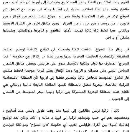
القوى والاستفادة من النفط والغاز المستخرج وتصديره إلى أوروبا عبر خط أنبوب من
مناطق ونفط وغاز هذا المنتدى وصولا إلى ايطاليا ومنه الى اوروبا مع تجاهل تام
لموقع تركيا في شرق المتوسط وايضا ممررا و موزع للغاز القادم من قوقاز ، من
قزوين ، من روسيا ، من ايران ، من العراق ، ومن مناطق اخرى في الشرق الاوسط
وبالتالي هذا الخط تراه تركيا تهديدا لأمنها الطاقوي و لدورها ولوظيفتها ويضعفها
بشكل أو بـ آخر.
في إيطار هذا الصراع دفعت تركيا ونجحت في توقيع إتفاقية ترسيم الحدود
المنطقة الإقتصادية الخالصة البحرية بينها وبين ليبيا بـ إتفاق مع حكومة " فايز
السراج" المعترف بها دوليا ولكنها لاتسيطر سوى على طرابلس وبعض مناطق الشمال
الساحل الليبي مثل مصراته و الزاوية وهذ الإتفاق يعتبر ضربة موجعة لخطط منتدى
غاز الشرق المتوسط لتجاهل تركيا وتصدير نفطها إلى اوروبا لأن المنطقة الاقتصادية
التركية الخالصة البحرية تتصل بالمنطقة نفسها المقابلة التابعة لـ ليبا وبالتالي هي
تقطع هذه المنطقة البحرية المشتركة بين تركيا وليبيا البحر المتوسط من الشمال
إلى الجنوب .
ثانيا ، تركيا ترسل مقاتلين إلى ليبيا منذ وقت طويل وليس منذ أسابيع ،
ومعضمهم هم في حلب وترسلهم تركيا إلى ليبيا بـ مئات و آلاف والآن بعد توقيع
إتفاقية أمنية بين أنقرة ،طرابلس الغرب أي حكومة "فايز السراج" وموافقة البرلمان
التركي أعلن الرئيس التركي "أردوغان" رسميا أنه بدأ بإرسال قوات إلى ليبيا .