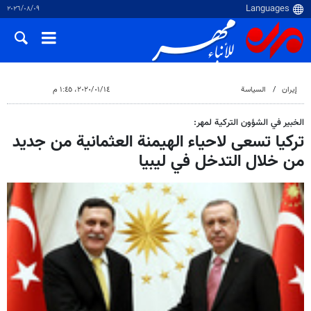
٠٩‏/٠٨‏/٢٠٢٦
إيران
السياسة
١٤‏/٠١‏/٢٠٢٠، ١:٤٥ م
الخبير في الشؤون التركية لمهر:
تركيا تسعى لاحياء الهيمنة العثمانية من جديد
من خلال التدخل في ليبيا