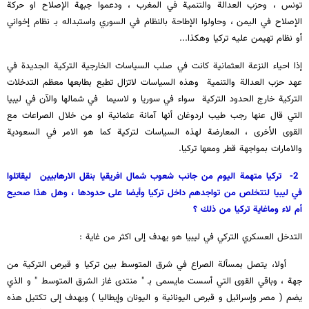
تونس ، وحزب العدالة والتنمية في المغرب ، ودعموا جبهة الإصلاح او حركة
الإصلاح في اليمن ، وحاولوا الإطاحة بالنظام في السوري واستبداله بـ نظام إخواني
أو نظام تهيمن عليه تركيا وهكذا...
إذا احياء النزعة العثمانية كانت في صلب السياسات الخارجية التركية الجديدة في
عهد حزب العدالة والتنمية وهذه السياسات لاتزال تطبع بطابعها معظم التدخلات
التركية خارج الحدود التركية سواء في سوريا و لاسيما في شمالها والآن في ليبيا
التي قال عنها رجب طيب اردوغان أنها آمانة عثمانية او من خلال الصراعات مع
القوى الأخرى ، المعارضة لهذه السياسات لتركية كما هو الامر في السعودية
والامارات بمواجهة قطر ومعها تركيا.
2- تركيا متهمة اليوم من جانب شعوب شمال افريقيا بنقل الارهابيين ليقاتلوا
في ليبيا لتتخلص من تواجدهم داخل تركيا وأيضا على حدودها ، وهل هذا صحيح
أم لاء وماغاية تركيا من ذلك ؟
التدخل العسكري التركي في ليبيا هو يهدف إلى اكثر من غاية :
أولا، يتصل بمسألة الصراع في شرق المتوسط بين تركيا و قبرص التركية من
جهة ، وباقي القوى التي أسست مايسمى بـ " منتدى غاز الشرق المتوسط " و الذي
يضم ( مصر وإسرائيل و قبرص اليونانية و اليونان وإيطاليا ) ويهدف إلى تكتيل هذه