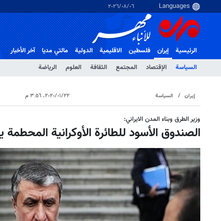
٠٦‏/٠٨‏/٢٠٢٦
الرئيسية
إيران
فلسطین
الاقلیمیة
الدولية
مالتي مدیا
آخر الأخبار
السياسة
الإقتصاد
المجتمع
الثقافة
العلوم
الرياضة
إيران
السياسة
٢٢‏/٠١‏/٢٠٢٠، ٣:٥٦ م
وزير الطرق وبناء المدن الايراني:
الصندوق الأسود للطائرة الأوكرانية المحطمة 