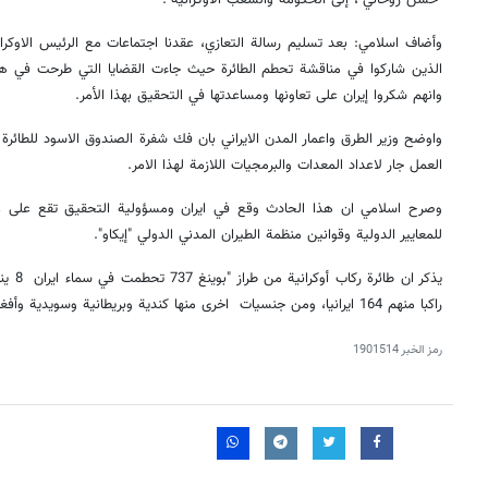
وأضاف اسلامي: بعد تسليم رسالة التعازي، عقدنا اجتماعات مع الرئيس الاوكرا
الذين شاركوا في مناقشة تحطم الطائرة حيث جاءت القضايا التي طرحت في هذه
وانهم شكروا إيران على تعاونها ومساعدتها في التحقيق بهذا الأمر.
واوضح وزير الطرق واعمار المدن الايراني بان فك شفرة الصندوق الاسود للطائرة 
العمل جار لاعداد المعدات والبرمجيات اللازمة لهذا الامر.
وصرح اسلامي ان هذا الحادث وقع في ايران ومسؤولية التحقيق تقع على عاتق
للمعايير الدولية وقوانين منظمة الطيران المدني الدولي "إيكاو".
يذكر ان طائرة ركاب أوكرانية من طراز "بوينغ 737 تحطمت في سماء ايران 8 يناير/ كانون الثاني الجاري،
راكبا منهم 164 ايرانيا، ومن جنسيات اخرى منها كندية وبريطانية وسويدية وأفغانية
رمز الخبر
1901514