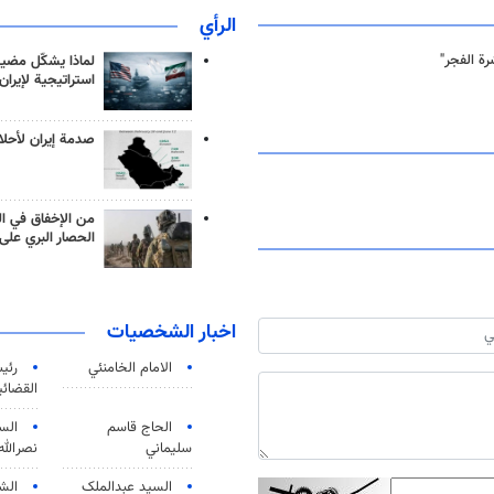
الرأي
رة الفجر"
لماذا يشكّل مضيق
استراتيجية لإيران
صدمة إيران لأحلام
من الإخفاق في ال
الحصار البري على 
اخبار الشخصيات
الامام الخامنئي
رئی
القضائی
الحاج قاسم
الس
سليماني
نصرالله
السید عبدالملک
الش