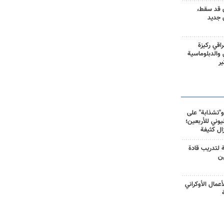
 قد سقط،
 جديد
راقي ركيزة
ي والدبلوماسية
ير
و"تشذابة" على
وني للأربعين؛
زال كثيفة
ة لتدريب قادة
ين
أعمال الأوكراني