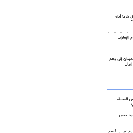
 هرمز أداة
؟
 الإمارات
ميدان إلى وهم
إيران
س السلطة
ة
يد حسن
يخ عيسى قاسم