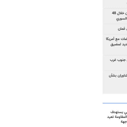
بزشكيان: خططوا لإسقاط إيران خلال 48
السوري
عُمان
ضات مع أمريكا
جديد لمضيق
 جنوب غرب
تشاوران بشأن
ني يستهدف
المقاومة تعيد
جهة