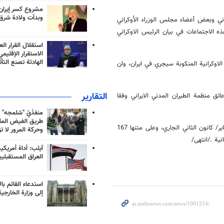
مشروع كسر إيران
وبدأت ولادة شرق
ني وبعض أعضاء مجلس الوزراء الأوكراني
 الاجتماعات في بيان الرئيس الاوکراني
استقلال القرار الع
الاستقرار الإقليم
الهادئة تصنع التأث
الاوكرانية المنكوبة سيجري في ايران، وان
التقارير
 منظمة الطيران المدني الايراني وفقا
منفذَيّ "شلمجه" 
طريق الفيض الملي
وعلى متنها 167
وحركة المرور لا ت
./انتهى/
آيلب: أداة أمريكي
العراق المستقبلي
استدعاء القائم بال
إلى وزارة الخارجية