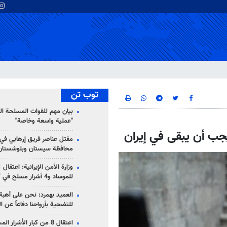
توب تن
بيان مهم للقوات المسلحة ال
"عملية واسعة وخاصة"
يجب أن يبقى في إيران
مقتل عناصر فريق إرهابي في
محافظة سيستان وبلوشستان
للموساد و4 أشرار مسلح في كرمان
العميد بهمرد: نحن على أهبة 
للتضحية بأرواحنا دفاعاً عن ا
اعتقال 8 من كبار الأشرار 