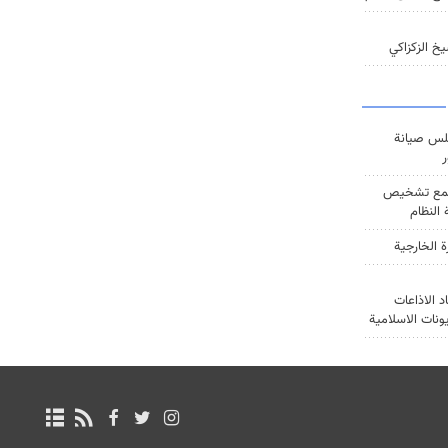
خ الزكزاكي
س صيانة
ر
ع تشخيص
النظام
ة الخارجية
د الاذاعات
يونات الاسلامية