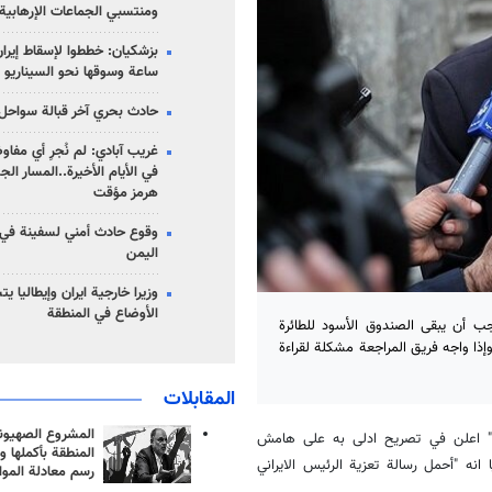
ومنتسبي الجماعات الإرهابية
ساعة وسوقها نحو السيناريو 
حادث بحري آخر قبالة سواحل 
غريب آبادي: لم نُجرِ أي مفاو
في الأيام الأخيرة..المسار ال
هرمز مؤقت
وقوع حادث أمني لسفينة في
اليمن
وزيرا خارجية ايران وإيطاليا ي
الأوضاع في المنطقة
يجب أن يبقى الصندوق الأسود للطائرة
وإذا واجه فريق المراجعة مشكلة لقراءة
المقابلات
المشروع الصهيو
امي" اعلن في تصريح ادلى به على هامش
المنطقة بأكملها و
 انه "أحمل رسالة تعزية الرئيس الايراني
رسم معادلة الموا