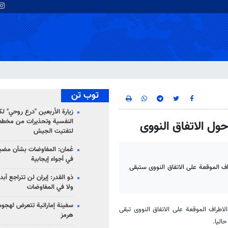
توب تن
زيارة الأربعين "درع روحي" لك
النفسية وتحذيرات من مخطط
ول الاتفاق النووی
لتفتيت الجيش
عُمان: المفاوضات بشأن مضي
في أجواء إيجابية
ف الموقعة علی الاتفاق النووی ستبقی
ذو القدر: إيران لن تتراجع أبدا
ولا في المفاوضات
سفينة إماراتية تتعرض لهج
اطراف الموقعة علی الاتفاق النووی تبقی
هرمز
لیا.