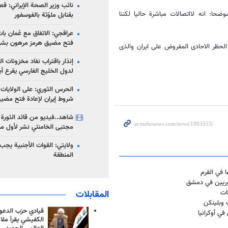
نائب وزير الصحة الإيراني: قصف
حا: انه لااتصالات مباشرة حالیا لکننا
بقنابل ملوّثة بالفوسفور
عراقجي: الاتفاق مع عُمان با
فتح مضيق هرمز مرهون بشر
لحظر الاحادی المفروض علی ایران والذی
إنذار باقتراب نفاد مخزونات ا
لدول الخليج الفارسي يقرع أب
الحرس الثوري: على الولايات
شروط إيران لإعادة فتح مضي
شاهد..فيديو من قائد الثورة آ
مجتبى الخامنئي نشر لأول مر
ولايتي: القوات الأجنبية يجب 
المنطقة
 في القرم
وريين في دمشق
ات
المقابلات
 وبلينكن
قيادي حزب الدعوة
ي أوكرانيا
الكفيشي يقرأ ملا