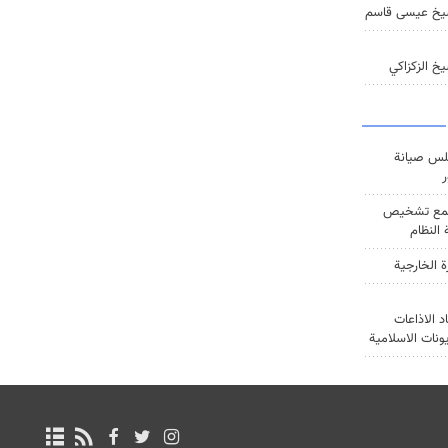
يخ عيسى قاسم
خ الزكزاكي
س صيانة
ر
ع تشخيص
النظام
ة الخارجية
د الاذاعات
يونات الاسلامية