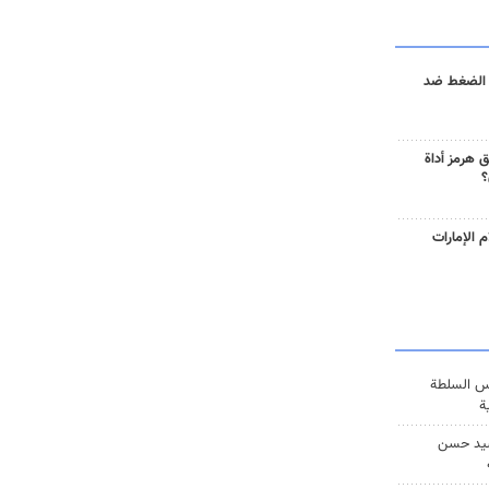
 الضغط ضد
 هرمز أداة
؟
 الإمارات
س السلطة
ة
يد حسن