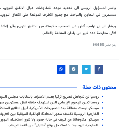
واشار المسؤول الروسی الی تحدید موعد للمفاوضات حیال الاتفاق النووی، موض
مستمرون فی التعاون والتباحث مع جمیع الاطراف الموقعة علی الاتفاق النووی.
ویشار الی ان ترامب أعلن عن انسحاب حکومته من الاتفاق النووی وقرر إعادة ا
لاقی معارضة عدد کبیر من بلدان المنطقة والعالم.
رمز الخبر
1903553
محتوى ذات صلة
روسيا لن تتجاهل تصريح تركيا بعدم الاعتراف بانتخابات مجلس الدوما
روسيا تدين الهجوم الإرهابي الذي استهدف حافلة تنقل عسكريين س
موسكو ليست متفائلة بعد التصريحات الأمريكية قبيل انطلاق المحادث
الخارجية الروسية تكشف محور المحادثة الهاتفية المرتقبة بين لافروف
موسكو: مفاوضاتنا مع كييف في حالة جمود ولا ننوي استخدام النووي ف
الخارجية الروسية: لا نستعجل برفع "طالبان" من قائمة الإرهاب