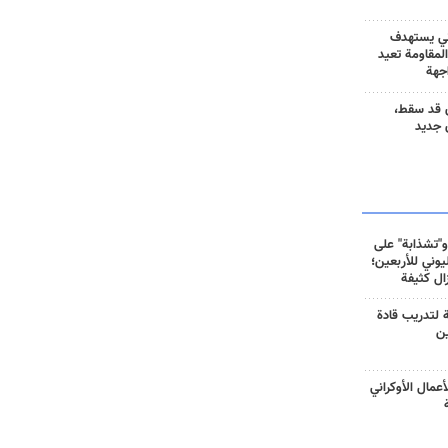
ني يستهدف
المقاومة تعيد
جهة
 قد سقط،
 جديد
و"تشذابة" على
وني للأربعين؛
زال كثيفة
ة لتدريب قادة
ين
أعمال الأوكراني