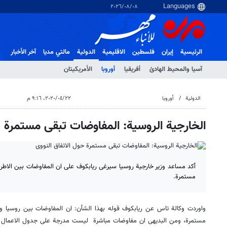
٠٨‏/٠٨‏/٢٠٢٦
الرئيسية
إيران
فلسطین
الاقلیمیة
الدولية
مالتي مدیا
آخر الأخبار
آسيا والمحيط الهادئ
أفريقيا
أوروبا
الأمريكيتان
الدولية
أوروبا
٢٢‏/٠٤‏/٢٠٢٠، ٩:١٦ م
الخارجية الروسية: المفاوضات تبقی مستمرة ح
أکد مساعد وزیر خارجیة روسیا سیرغی ریابکوف علی ان المفاوضات بین الاطرا
مستمرة.
واوردت وکالة تاس عن ریابکوف قوله بهذا الشأن: ان المفاوضات بین روسیا وال
مستمرة، ومن البدیهی ان مفاوضات مباشرة لیست مدرجة علی جدول الاعمال حا