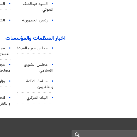
السید عبدالملک
الش
الحوثي
رئيس الجمهورية
الشي
اخبار المنظمات والمؤسسات
مجلس خبراء القيادة
مجل
الدستو
مجلس الشورى
مجم
الاسلامي
مصلحة 
منظمة الاذاعة
وزار
والتلفزیون
البنك المركزي
اتحا
والتلفز