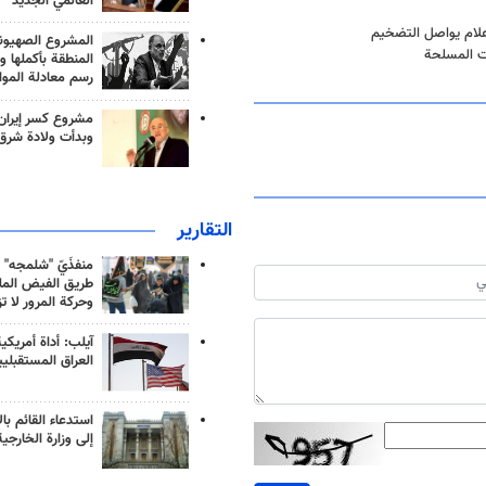
العالمي الجديد
إعلام يواصل التضخيم
المشروع الصهيو
المنطقة بأكملها و
رسم معادلة الموا
مشروع كسر إيران
وبدأت ولادة شرق
التقارير
منفذَيّ "شلمجه" 
طريق الفيض الملي
وحركة المرور لا ت
آيلب: أداة أمريكي
العراق المستقبلي
استدعاء القائم بال
إلى وزارة الخارجية