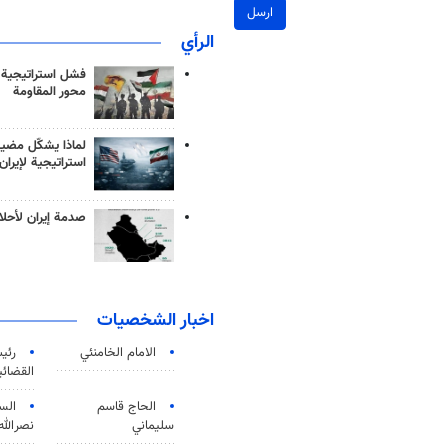
ارسل
الرأي
فشل استراتيجية
محور المقاومة
لماذا يشكّل مضيق
استراتيجية لإيران
صدمة إيران لأحلام
اخبار الشخصيات
الامام الخامنئي
رئی
القضائی
الحاج قاسم
الس
سليماني
نصرالله