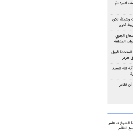
 لامِرد تمّ
ت وشيكاً، لكن
وط أخرى
لدفاع الجوي
واب المنطقة
 المتحدة قبول
ق هرمز
ية الله السيد
ة
أن تغادر
 الشيخ د. عامر
مح النظام