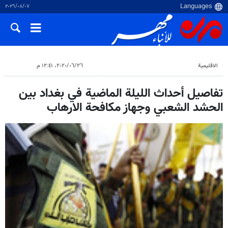
٠٧‏/٠٨‏/٢٠٢٦
الاقلیمیة
٢٦‏/٠٦‏/٢٠٢٠، ١٢:٤١ م
تفاصيل أحداث الليلة الماضية في بغداد بين
الحشد الشعبي وجهاز مكافحة الارهاب