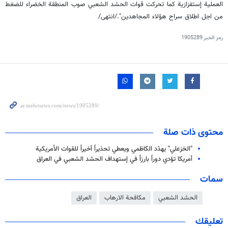
العملية إستفزازية كما تحركت قوات الحشد الشعبي صوب المنطقة الخضراء للضغط
من اجل اطلاق سراح هؤلاء المجاهدين"./انتهى/
رمز الخبر
1905289
محتوى ذات صلة
"الخزعلي" يهدّد الكاظمي ويعطي تحذيراً أخيراً للقوات الأمريكية
أمريكا تؤدي دوراً بارزاً في إستهداف الحشد الشعبي في العراق
سمات
الحشد الشعبي
مكافحة الارهاب
العراق
تعليقك