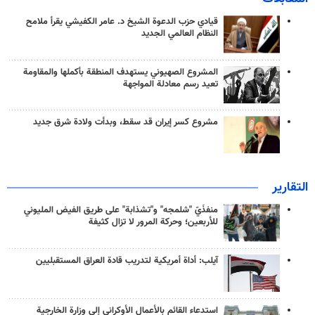
قيادي حزب الدعوة الشيخ د. عامر الكفيشي يقرأ ملامح
النظام العالمي الجديد
المشروع الصهيوني يستهدف المنطقة بأكملها والمقاومة
تعيد رسم معادلة المواجهة
مشروع كسر إيران قد سقط، وبدأت ولادة شرق جديد
التقارير
منفذَيّ "شلمجه" و"تشذابة" على طريق الفيض المليوني
للأربعين؛ وحركة المرور لا تزال كثيفة
آيلب: أداة أمريكية لتدريب قادة العراق المستقبليين
استدعاء القائم بالأعمال الأوكراني إلى وزارة الخارجية