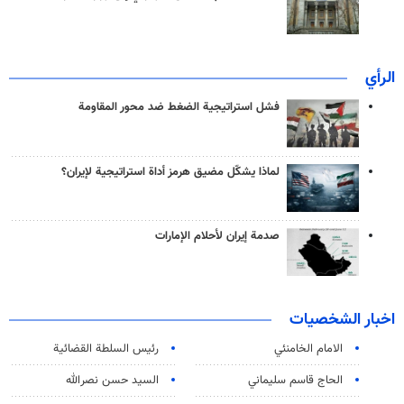
الرأي
فشل استراتيجية الضغط ضد محور المقاومة
لماذا يشكّل مضيق هرمز أداة استراتيجية لإيران؟
صدمة إيران لأحلام الإمارات
اخبار الشخصيات
الامام الخامنئي
رئیس السلطة القضائیة
الحاج قاسم سليماني
السيد حسن نصرالله