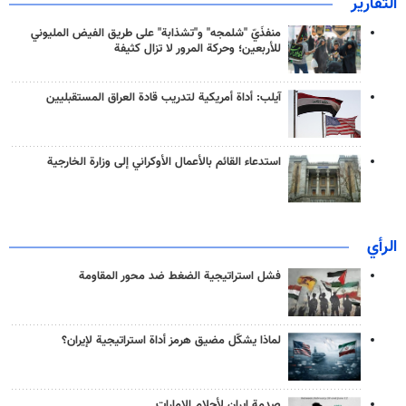
التقارير
منفذَيّ "شلمجه" و"تشذابة" على طريق الفيض المليوني
للأربعين؛ وحركة المرور لا تزال كثيفة
آيلب: أداة أمريكية لتدريب قادة العراق المستقبليين
استدعاء القائم بالأعمال الأوكراني إلى وزارة الخارجية
الرأي
فشل استراتيجية الضغط ضد محور المقاومة
لماذا يشكّل مضيق هرمز أداة استراتيجية لإيران؟
صدمة إيران لأحلام الإمارات