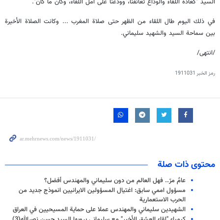
السيد "كعادة اللقاء والوداع تعانقنا، وودعنا على أمل اللقاء، وكان ما كان".
في ذلك اليوم طال اللقاء من الظهر حتى صلاة المغرب ... وكانت الصلاة الأخيرة
بين سماحة السيد والشهيد سليماني.
/انتهی/
رمز الخبر
1911031
محتوى ذات صلة
عامٌ مرّ.. فهل العالم من دون سليماني والمهندس أفضل؟
مسؤول اممي سابق: اغتيال المسؤولين الايرانيين انموذج جديد من
الحرب الاستعمارية
الشهيدين سليماني والمهندس عملا على حماية المسيحيين في العراق
كيمياء "لقاء العشق الأخير" مع سليماني يرويها السيد حسن نصرالله(3)