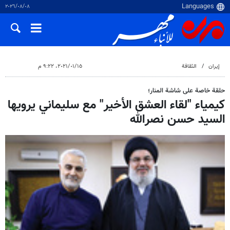
٠٨‏/٠٨‏/٢٠٢٦
إيران
الثقافة
١٥‏/٠١‏/٢٠٢١، ٩:٢٢ م
حلقة خاصة علی شاشة المنار؛
كيمياء "لقاء العشق الأخير" مع سليماني يرويها
السيد حسن نصرالله