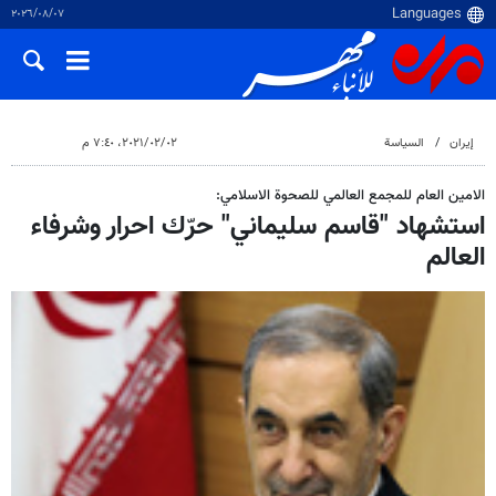
٠٧‏/٠٨‏/٢٠٢٦
إيران
السياسة
٠٢‏/٠٢‏/٢٠٢١، ٧:٤٠ م
الامين العام للمجمع العالمي للصحوة الاسلامي:
استشهاد "قاسم سليماني" حرّك احرار وشرفاء
العالم