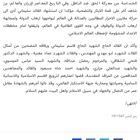
الحساسة من معركة الحق ضد الباطل وفي التاريخ المعاصر لإيران والعالم، برز
شاهد آخر على قمة الايثار والتضحية، مؤكدا ان استشهاد القائد سليماني أدى الى
حركة ملايين الاحرار المطالبين بالعدالة في العالم ليواجهوا ارهاب الدولة ولمجابهة
ارهاب الدولة والوقوف في وجه القوى الطاغية في العالم، وليقفوا امام مخططات
الاعداء المشؤومة لإضعاف العالم الاسلامي.
وأكد ان القائد الحاج الشهيد الحاج قاسم سليماني ورفاقه المضحين من أمثال
القائد الشهيد ابو مهدي المهندس، والقائد الشهيد عماد مغنية، والشهيد الدكتور
فتحي الشقاقي، والمرحوم رمضان عبدالله، والشهيد السيد عباس الموسوي،
والشهيد عبدالعلي مزاري، والشهيد احمد شاه مسعود والقائد والمجاهدين
المدافعين عن المراقد المقدسة، قضوا اعمارهم لترويج القسم الاسلامية والانسانية
السامية وصيانتها ومحاربة جبهة الاستكبار العالمي، وقد نالوا أجرهم بالشهادة مقابل
عمر من النضال والجهاد في سبيل الاسلام واهل البيت عليهم السلام.
/انتهى/
رمز الخبر
1911547