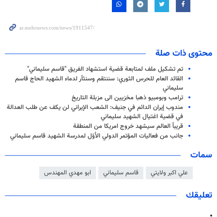
محتوى ذات صلة
تم تشكيل ملف لمتابعة قضية استشهاد الفريق "قاسم سليماني"
القائد العام للحرس الثوري: سننتقم وسنثأر لدماء الشهيد الحاج قاسم
سليماني
ترامب وبومبيو ذهبا مخزيين الى مزبلة التاريخ
مندوب إيران الدائم في جنيف: الشعب الإيراني لن يكف عن طلب العدالة
في قضية اغتيال الشهيد سليماني
قريباً العالم سيشهد خروج امريكا من المنطقة
جانب من فعاليات المؤتمر الدولي الأوّل لمدرسة الشهيد قاسم سليماني
سمات
علي اكبر ولايتي
قاسم سليماني
ابو مهدي المهندس
تعليقك