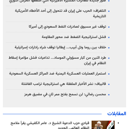
صور جديدة للطائرات المسيّرة الأميركية التي أسقطها الحرس الثوري
التلغراف: الحرب على إيران قد تتحول إلى أحد الأخطاء الأمريكية
التاريخية
توقف غير مسبوق لصادرات النفط السعودي إلى أميركا
فشل استراتيجية الضغط ضد محور المقاومة
خلاف بين روما وتل أبيب... إيطاليا توقف شراء رادارات إسرائيلية
طرد اثنين من كبار مسؤولي الموساد... تداعيات فشل مؤامرة إسقاط
النظام في إيران
استمرار العمليات العسكرية اليمنية ضد المراكز العسكرية السعودية
قاليباف: نشر الأخبار الملفقة هي استراتيجية ترامب الفاشلة
محسن رضائي: لن نسمح بفتح ممر ثانٍ في مضيق هرمز
المقابلات
قيادي حزب الدعوة الشيخ د. عامر الكفيشي يقرأ ملامح
النظام العالمي الجديد