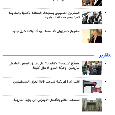
المشروع الصهيوني يستهدف المنطقة بأكملها والمقاومة
تعيد رسم معادلة المواجهة
مشروع كسر إيران قد سقط، وبدأت ولادة شرق جديد
التقارير
منفذَيّ "شلمجه" و"تشذابة" على طريق الفيض المليوني
للأربعين؛ وحركة المرور لا تزال كثيفة
آيلب: أداة أمريكية لتدريب قادة العراق المستقبليين
استدعاء القائم بالأعمال الأوكراني إلى وزارة الخارجية