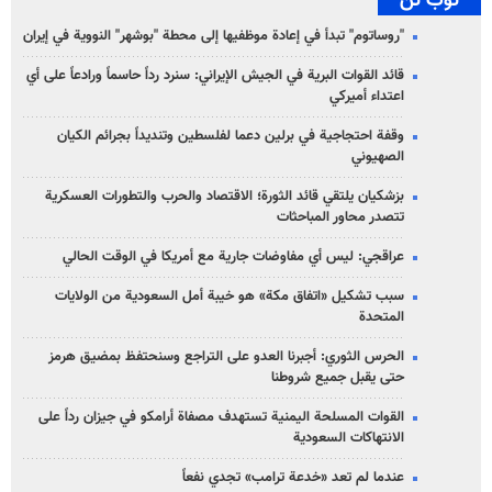
توب تن
"روساتوم" تبدأ في إعادة موظفيها إلى محطة "بوشهر" النووية في إيران
قائد القوات البرية في الجيش الإيراني: سنرد رداً حاسماً ورادعاً على أي
اعتداء أميركي
وقفة احتجاجية في برلين دعما لفلسطين وتنديداً بجرائم الكيان
الصهیوني
بزشكيان يلتقي قائد الثورة؛ الاقتصاد والحرب والتطورات العسكرية
تتصدر محاور المباحثات
عراقجي: ليس أي مفاوضات جارية مع أمريكا في الوقت الحالي
سبب تشكيل «اتفاق مكة» هو خيبة أمل السعودية من الولايات
المتحدة
الحرس الثوري: أجبرنا العدو على التراجع وسنحتفظ بمضيق هرمز
حتى يقبل جميع شروطنا
القوات المسلحة اليمنية تستهدف مصفاة أرامكو في جيزان رداً على
الانتهاكات السعودية
عندما لم تعد «خدعة ترامب» تجدي نفعاً