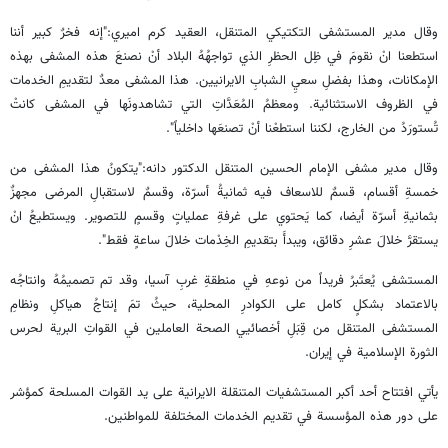
وقال مدير المستشفى التكتيكي المتنقل، العقيد كرم اميري:"إنه فخرٌ كبير أننا
استطعنا انْ نقومَ في ظِل الحظرِ الذي تواجهُهُ البلاد أنْ نصنعَ هذه المشفى بهذه
الإمكانات، وهذا بفضلِ سعيِ الشبابِ الايرانيين. هذا المشفى معدٌ لتقديمِ الخدمات
في الظروف الاستثنائية. ومعظمُ المُعَدَّاتِ التي تشاهدونَها في المشفى كانتْ
تُستورَدُ من الخارج، لكننا استطعْنا أنْ تصنعَها داخلياً".
وقال مدير مشفى الإمام الحسين المتنقل الدكتور دانه:"يتكونُ هذا المشفى من
خمسةِ أقسام، قسمٌ للاسعاف فيه ثمانيةُ أسرّة، وقسمٌ لاستقبالِ المرضى مجهزٌ
بثمانيةِ أسرّة أيضا، كما يَحتوي على غرفةِ عملياتٍ وقسمٍ للتصوير. ويستطيعُ انْ
يستقرَّ خلالَ عشرِ دقائق، ويبدأَ بتقديمِ الخِدْمات خلالَ ساعةٍ فقط".
المستشفى يُعتَبرُ فريداً من نوعهِ في منطقةِ غربِ آسيا، وقد تم تصميمُهُ وانتاجُه
بالاعتماد بشكلٍ كامل على الكوادرِ المحلية، حيثُ تمَ إنتاجُ هياكلِ ونظامِ
المستشفى المتنقل من قِبَلِ أخصائيي الصحة العاملين في القواتِ البرية لحرس
الثورة الإسلامية في إيران.
يأتي افتتاح أحد أكبر المستشفيات المتنقلة الايرانية علی يد القوات المسلحة كمؤشر
علی دور هذه المؤسسة في تقديم الخدمات المختلفة للمواطنين.