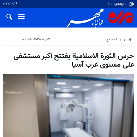
٠٩‏/٠٨‏/٢٠٢٦
إيران
المجتمع
١٧‏/٠٣‏/٢٠٢١، ٣:٥٩ م
حرس الثورة الاسلامية يفتتح أكبر مستشفى
على مستوى غرب آسيا