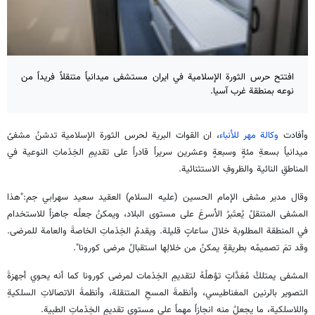
افتتح حرس الثورة الإسلامية في ايران مستشفى ميدانياً متنقلاً فريداً من
نوعه بمنطقة غرب آسيا.
وأفادت
وكالة مهر للأنباء
، ان القوات البرية لحرس الثورة الإسلامية تدشنُ مشفىً
ميدانياً بسعةِ مئةٍ وسبعةٍ وعشرين سريراً قادراً على تقديمِ الخِدْماتِ النوعية في
المناطقِ النائية والظروفِ الاستثنائية.
وقال مدير مشفى الإمام الحسين (عليه السلام) العقيد سعيد سهرابي جم:"هذا
المشفى المتنقلُ يُعتَبرُ الأسرعَ على مستوى البلاد، ويمكنُ جعلُه جاهزاً للاستخدام
في المنطقة المطلوبة خلالَ ساعاتٍ قليلة. ويقدمُ الخِدْماتِ الخاصةَ والعامة للمرضى.
وقد تمَ تصميمُه بطريقةٍ يمكنُ من خلالِها استقبالُ مرضى كورونا".
المشفى يمتلكُ مُعَدَّاتٍ تؤهلُهُ لتقديمِ الخِدْمات لمرضى كورونا كما أنه يحوي أجهزةَ
التصوير بالرنين المغناطيسي، وأنظمةَ المسحِ المتنقلة، وأنظمةَ الاتصالاتِ السلكيةِ
واللاسلكية، ما يجعلُ منه انجازاً مهماً على مستوى تقديمِ الخِدْماتِ الطبية.