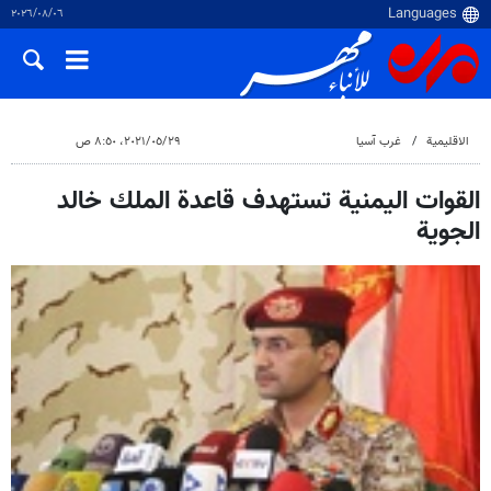
٠٦‏/٠٨‏/٢٠٢٦
الاقلیمیة
غرب آسیا
٢٩‏/٠٥‏/٢٠٢١، ٨:٥٠ ص
القوات اليمنية تستهدف قاعدة الملك خالد
الجوية