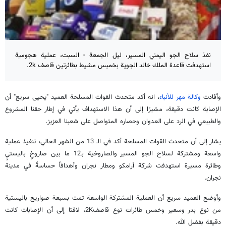
نفذ سلاح الجو اليمني المسير، ليل الجمعة - السبت، عملية هجومية
استهدفت قاعدة الملك خالد الجوية بخميس مشيط بطائرتين قاصف 2k.
وأفادت
وكالة مهر للأنباء
، انه أكد متحدث القوات المسلحة العميد "يحيى سريع" أن
الإصابة كانت دقيقة، مشيرًا إلى أن هذا الاستهداف يأتي في إطار حقنا المشروع
والطبيعي في الرد على العدوان وحصاره المتواصل على شعبنا العزيز.
يشار إلى أن متحدث القوات المسلحة أكد في الـ 13 من الشهر الحالي، تنفيذ عملية
واسعة ومشتركة لسلاح الجو المسير والصاروخية بـ12 ما بين صاروخٍ باليستيٍ
وطائرة مسيرة استهدفت شركة أرامكو ومطار نجران وأهدافاً حساسةً في مدينة
نجران.
وأوضح العميد سريع أن العملية المشتركة الواسعة تمت بسبعة صواريخ باليستية
من نوع بدر وسعير وخمس طائرات نوع قاصف2K، لافتا إلى أن الإصابات كانت
دقيقة بفضل الله.