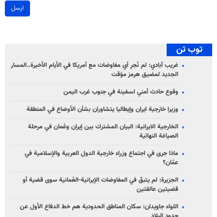
ارسل
توب تن
غريب آبادي: لم نُجرِ أي مفاوضات مع أمريكا في الأيام الأخيرة..المسار
الجديد لمضيق هرمز مؤقت
وقوع حادث أمني لسفينة في جنوب غرب اليمن
وزيرا خارجية ايران وإيطاليا يتشاوران بشأن الأوضاع في المنطقة
الخارجية الايرانية: البيان المشترك بين إيران وعُمان في مرحلة
الصياغة النهائية
ماذا جرى في اجتماع وزراء خارجية الدول العربية والإسلامية في
عمّان؟
الجزيرة: لم يتبقّ في المفاوضات الإيرانية-العُمانية سوى قضية أو
قضيتين عالقتين
اللواء جاويدان: سكان المناطق الحدودية هم خط الدفاع الأول عن
حدود البلاد