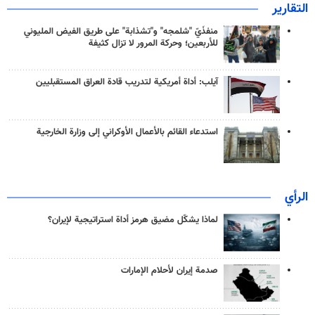
التقارير
منفذَيّ "شلمجه" و"تشذابة" على طريق الفيض المليوني
للأربعين؛ وحركة المرور لا تزال كثيفة
آيلب: أداة أمريكية لتدريب قادة العراق المستقبليين
استدعاء القائم بالأعمال الأوكراني إلى وزارة الخارجية
الرأي
لماذا يشكّل مضيق هرمز أداة استراتيجية لإيران؟
صدمة إيران لأحلام الإمارات