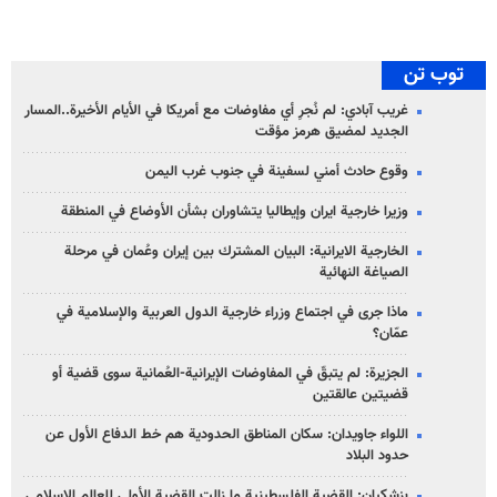
توب تن
غريب آبادي: لم نُجرِ أي مفاوضات مع أمريكا في الأيام الأخيرة..المسار
الجديد لمضيق هرمز مؤقت
وقوع حادث أمني لسفينة في جنوب غرب اليمن
وزيرا خارجية ايران وإيطاليا يتشاوران بشأن الأوضاع في المنطقة
الخارجية الايرانية: البيان المشترك بين إيران وعُمان في مرحلة
الصياغة النهائية
ماذا جرى في اجتماع وزراء خارجية الدول العربية والإسلامية في
عمّان؟
الجزيرة: لم يتبقّ في المفاوضات الإيرانية-العُمانية سوى قضية أو
قضيتين عالقتين
اللواء جاويدان: سكان المناطق الحدودية هم خط الدفاع الأول عن
حدود البلاد
بزشكيان: القضية الفلسطينية ما زالت القضية الأولى للعالم الإسلامي