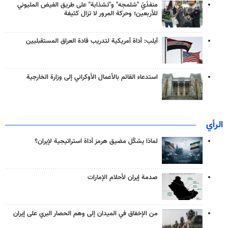
منفذَيّ "شلمجه" و"تشذابة" على طريق الفيض المليوني
للأربعين؛ وحركة المرور لا تزال كثيفة
آيلب: أداة أمريكية لتدريب قادة العراق المستقبليين
استدعاء القائم بالأعمال الأوكراني إلى وزارة الخارجية
الرأي
لماذا يشكّل مضيق هرمز أداة استراتيجية لإيران؟
صدمة إيران لأحلام الإمارات
من الإخفاق في الميدان إلى وهم الحصار البري على إيران