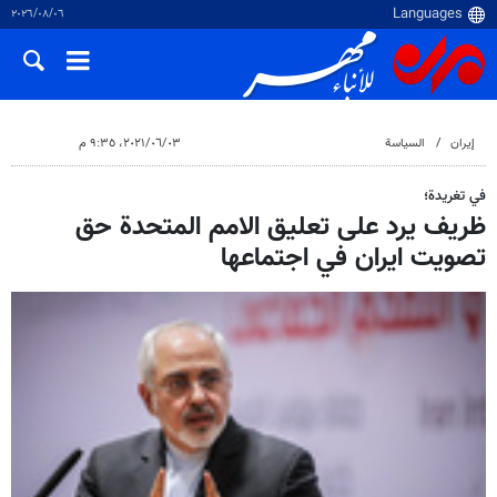
٠٦‏/٠٨‏/٢٠٢٦
إيران
السياسة
٠٣‏/٠٦‏/٢٠٢١، ٩:٣٥ م
في تغريدة؛
ظريف يرد على تعليق الامم المتحدة حق
تصويت ايران في اجتماعها