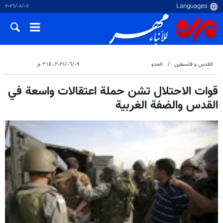
٠٧‏/٠٨‏/٢٠٢٦
القدس و فلسطین
العدو
٠٩‏/٠٦‏/٢٠٢١، ٢:١٤ م
قوات الاحتلال تشن حملة اعتقالات واسعة في
القدس والضفة الغربية