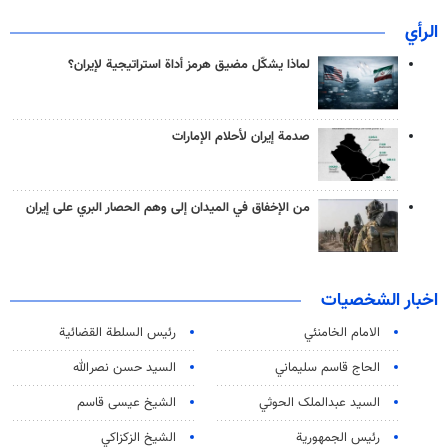
الرأي
لماذا يشكّل مضيق هرمز أداة استراتيجية لإيران؟
صدمة إيران لأحلام الإمارات
من الإخفاق في الميدان إلى وهم الحصار البري على إيران
اخبار الشخصيات
الامام الخامنئي
رئیس السلطة القضائیة
الحاج قاسم سليماني
السيد حسن نصرالله
السید عبدالملک الحوثي
الشيخ عيسى قاسم
رئيس الجمهورية
الشيخ الزكزاكي