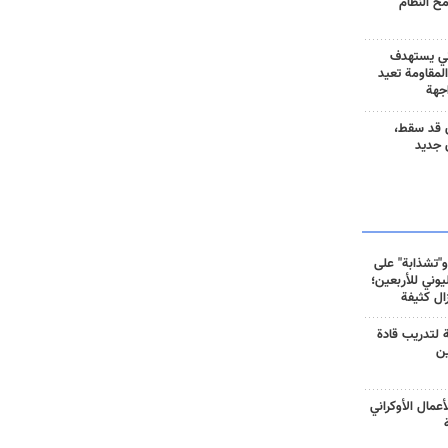
مح النظام
ني يستهدف
المقاومة تعيد
جهة
 قد سقط،
 جديد
و"تشذابة" على
وني للأربعين؛
زال كثيفة
ة لتدريب قادة
ين
أعمال الأوكراني