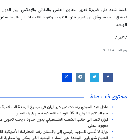
ختاما شدد على ضرورة تعزیز التعاون العلمي والثقافي والإعلامي بين الدول ا
تحقیق الوحدة، وقال: ان تعزيز فكرة التقريب وتقوية الاتحادات الإسلامية یعتب
الهدف.
/انتهى/
رمز الخبر
1919034
محتوى ذات صلة
عادل عبد المهدي يتحدث عن دور ايران في ترسيخ الوحدة الاسلامية ف
بدء المؤتمر الدولي الـ 35 للوحدة الاسلامية بطهران/ بالصور
ايران تقف الى جانب الشعب الفلسطيني بدون حدود / يجب تحويل مف
مفهوم عملي
زيارة لا تُنسى للشهيد رئيسي إلى باكستان رغم المعارضة الأمريكية الق
الشیخ شهرياري: الوحدة هي السلاح الوحيد الذي يمكن بها محاربة الم