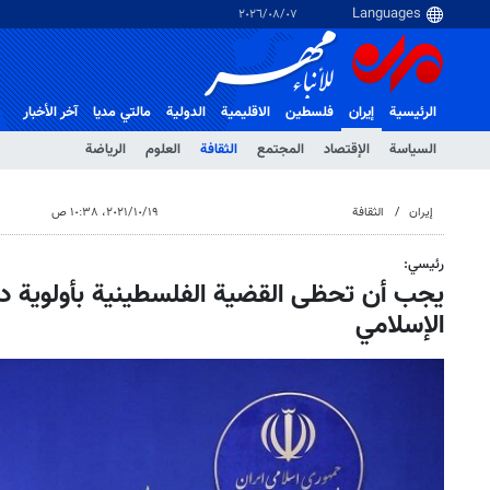
٠٧‏/٠٨‏/٢٠٢٦
الرئيسية
إيران
فلسطین
الاقلیمیة
الدولية
مالتي مدیا
آخر الأخبار
السياسة
الإقتصاد
المجتمع
الثقافة
العلوم
الرياضة
إيران
الثقافة
١٩‏/١٠‏/٢٠٢١، ١٠:٣٨ ص
رئيسي:
يجب أن تحظى القضية الفلسطينية بأولوية دا
الإسلامي