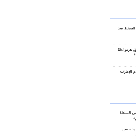
 الضغط ضد
 هرمز أداة
؟
 الإمارات
س السلطة
ة
يد حسن