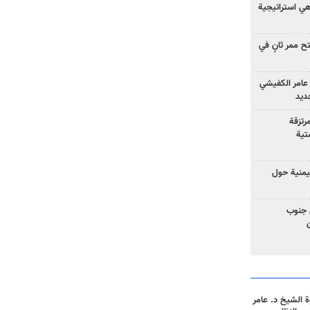
 هي استراتيجية
 ممر ثانٍ في
عامر الكفيشي
جديد
رتزقة
تية
يمنية حول
 جنوب
 الشيخ د. عامر