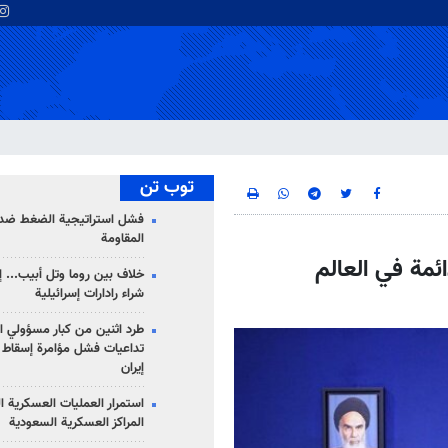
توب تن
فشل استراتيجية الضغط ضد
المقاومة
ئمة في العالم
خلاف بين روما وتل أبيب... إ
شراء رادارات إسرائيلية
طرد اثنين من كبار مسؤولي ال
تداعيات فشل مؤامرة إسقاط ا
إيران
استمرار العمليات العسكرية ا
المراكز العسكرية السعودية