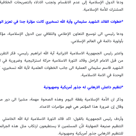
ودعا الدول الإسلامية إلى عدم الانقسام وتجنب الادلاء بالتصریحات الخلاف
المشترك للأمة الإسلامية.
*خطوات القائد الشهيد سليماني وآية الله تسخيري كانت مؤثرة جدا في تعزيز الو
ودعا رئيسي الى توسيع التعاون الإعلامي والثقافي بين الدول الإسلامية، م
بأولوية دائمة في العالم الإسلامي.
واعتبر رئيس الجمهورية الاسلامية الايرانية آية الله ابراهيم رئيسي، فكر التق
من قبل الامام الراحل وقائد الثورة الاسلامية حركة استراتيجية وضرورية في ال
الشهيد قاسم سليماني العملية الى جانب الخطوات العلمية لآية الله تسخيري، ك
الوحدة في الامة الاسلامية.
*تنظيم داعش الارهابي له جذور أمريكية وصهيونية
وذكر ان الأمة الإسلامية یقظة اليوم وهذه الصحوة مهمة، مشیرا الى دور مؤ
وقال إن ضرورة هذا المؤتمر هي فهم مؤامرات الاعداء.
وأردف رئيس الجمهورية بالقول: اکد قائد الثورة الاسلامیة اية الله الخامنئ
التنظيم صنيعة الصهاينة لأن المسلمین لا یستطیعون ارتكاب مثل هذه الجرائم
للتنظيم الارهابي جذور أمريكية وصهيونية.