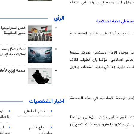
یة وقال إن الوحدة في الرؤية هي الهدف
الرأي
حدة في الامة الاسلامية
فشل استراتيجية
محور المقاومة
ؤكدا : يجب أن تحظى القضية الفلسطينية
لماذا يشكّل مضيق
ريب ووحدة الامة الاسلامية المؤكد عليهما
استراتيجية لإيران
عالم الاسلامي، مؤكدا بان خطوات القائد
انت مؤثرة جدا في تبديد الشبهات وتعزيز
صدمة إيران لأحلام
تمر الوحدة الاسلامية في هذه الصحوة،
اخبار الشخصيات
الامام الخامنئي
رئی
القضائی
ي عند ظهور تنظيم داعش الإرهابي ان هذا
 التي يرتكبها داعش، وبعد ذلك اتضح أن
الحاج قاسم
الس
سليماني
نصرالله