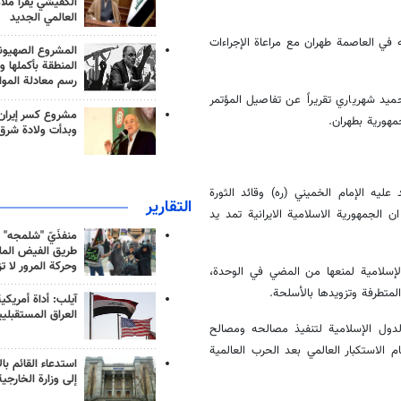
الكفيشي يقرأ ملا
العالمي الجديد
له في العاصمة طهران مع مراعاة الإجراءات
المشروع الصهيو
المنطقة بأكملها و
رسم معادلة الموا
يد شهرياري تقريراً عن تفاصيل المؤتمر
مشروع كسر إيران
مهورية بطهران.
وبدأت ولادة شرق
يه الإمام الخميني (ره) وقائد الثورة
التقارير
 الجمهورية الاسلامية الايرانية تمد يد
منفذَيّ "شلمجه" 
طريق الفيض الملي
وحركة المرور لا ت
إسلامية لمنعها من المضي في الوحدة،
لمتطرفة وتزويدها بالأسلحة.
آيلب: أداة أمريكي
العراق المستقبلي
لدول الإسلامية لتنفيذ مصالحه ومصالح
 الاستكبار العالمي بعد الحرب العالمية
استدعاء القائم بال
إلى وزارة الخارجية