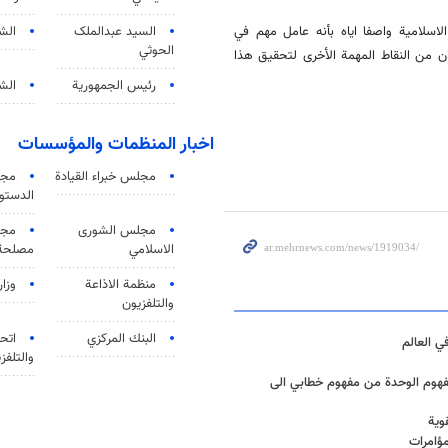
لاسلامية واصفا اياه بأنه عامل مهم في
السید عبدالملک
الش
الحوثي
ران من النقاط المهمة الأخرى لتحقيق هذا
رئيس الجمهورية
الشي
اخبار المنظمات والمؤسسات
مجلس خبراء القيادة
مجل
الدستو
مجلس الشورى
مجم
الاسلامي
مصلحة 
منظمة الاذاعة
وزار
والتلفزیون
البنك المركزي
اتحا
ي العالم
والتلفز
هوم الوحدة من مفهوم خطابي الى
وية
ؤامرات