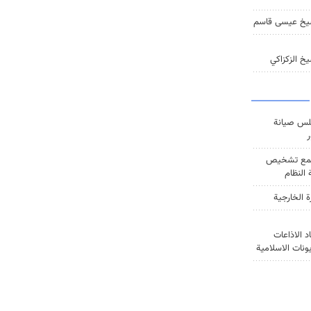
يخ عيسى قاسم
خ الزكزاكي
س صيانة
ر
ع تشخيص
النظام
ة الخارجية
د الاذاعات
يونات الاسلامية