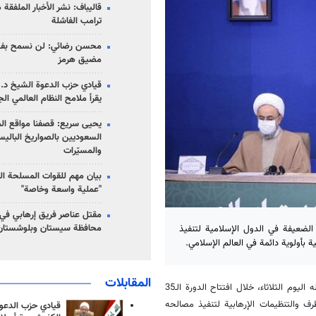
قاليباف: نشر الأخبار الملفقة
ترامب الفاشلة
محسن رضائي: لن نسمح بفتح
مضيق هرمز
قيادي حزب الدعوة الشيخ د. 
يقرأ ملامح النظام العالمي ال
يحيى سريع: قصفنا مواقع الم
السعوديين بالصواريخ الباليس
والمسيّرات
بيان مهم للقوات المسلحة ال
"عملية واسعة وخاصة"
مقتل عناصر فريق إرهابي في
محافظة سيستان وبلوشستان
 الضعيفة في الدول الإسلامية لتنفيذ
بأولوية دائمة في العالم الإسلامي.
المقابلات
، أن الرئيس الإيراني إبراهيم رئيسي أوضح في حديث له اليوم الثلاثاء، خلال افتتاح الدورة الـ35
رف والتنظيمات الإرهابية لتنفيذ مصالحه
قيادي حزب الدعوة