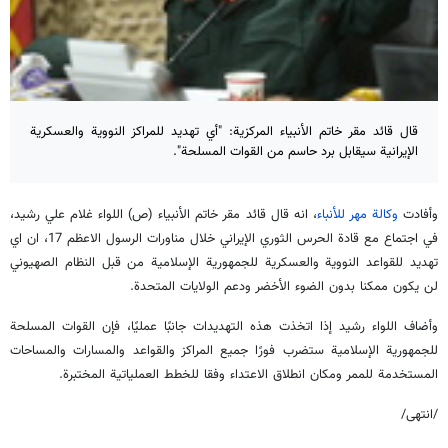
قال قائد مقر خاتم الأنبياء المركزية: "أي تهديد للمراكز النووية والعسكرية
الإيرانية سيقابل برد حاسم من القوات المسلحة".
وأفادت
وكالة مهر للأنباء
، انه قال قائد مقر خاتم الأنبياء (ص) اللواء غلام علي رشيد،
في اجتماع مع قادة الحرس الثوري الإيراني خلال مناورات الرسول الاعظم 17، ان اي
تهديد للقواعد النووية والعسكرية للجمهورية الإسلامية من قبل النظام الصهيوني
لن يكون ممكنا بدون الضوء الأخضر ودعم الولايات المتحدة.
وأضاف اللواء رشيد إذا اتخذت هذه التهديدات جانبًا عمليًا، فإن القوات المسلحة
للجمهورية الإسلامية ستضرب فورًا جميع المراكز والقواعد والمسارات والمساحات
المستخدمة للممر ومكان انطلاق الاعتداء وفقا للخطط العملياتية المختبرة.
/انتهى/