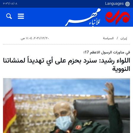
٠٨‏/٠٨‏/٢٠٢٦
إيران
السياسة
٢٠‏/١٢‏/٢٠٢١، ١١:٠٤ ص
في مناورات الرسول الاعظم 17؛
اللواء رشيد: سنرد بحزم على أي تهديداً لمنشاتنا
النووية