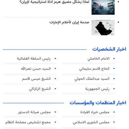
لماذا يشكّل مضيق هرمز أداة استراتيجية لإيران؟
صدمة إيران لأحلام الإمارات
اخبار الشخصيات
الامام الخامنئي
رئیس السلطة القضائیة
الحاج قاسم سليماني
السيد حسن نصرالله
السید عبدالملک الحوثي
الشيخ عيسى قاسم
رئيس الجمهورية
الشيخ الزكزاكي
اخبار المنظمات والمؤسسات
مجلس خبراء القيادة
مجلس صيانة الدستور
مجلس الشورى الاسلامي
مجمع تشخيص مصلحة النظام