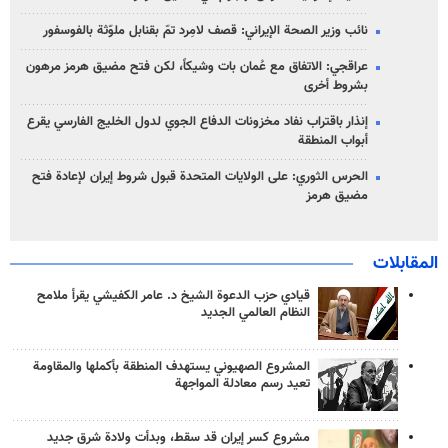
نائب وزير الصحة الإيراني: قصف لامِرد تمّ بقنابل ملوّثة بالفوسفور
عراقجي: الاتفاق مع عُمان بات وشيكاً، لكن فتح مضيق هرمز مرهون
بشروط أخرى
إنذار باقتراب نفاد مخزونات الدفاع الجوي لدول الخليج الفارسي يقرع
أبواب المنطقة
الحرس الثوري: على الولايات المتحدة قبول شروط إيران لإعادة فتح
مضيق هرمز
المقابلات
قيادي حزب الدعوة الشيخ د. عامر الكفيشي يقرأ ملامح
النظام العالمي الجديد
المشروع الصهيوني يستهدف المنطقة بأكملها والمقاومة
تعيد رسم معادلة المواجهة
مشروع كسر إيران قد سقط، وبدأت ولادة شرق جديد