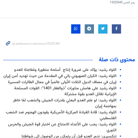
رمز الخبر
1920540
محتوى ذات صلة
اللواء رشيد: يؤكد على ضرورة إنتاج أسلحة متطورة ومُفاجئة للعدو
اللواء رشيد: الكيان الصهيوني ياتي في المقدمة من حيث تهديد أمن إيران
إيران في مصاف الدول الثلاث الأولى عالمياً في مجال الطائرات المسيرة
اللواء رشيد على هامش مناورات "ذوالفقار 1401": القوات المسلحة
الإيرانية تقاتل العدو بقوة مشتركة
اللواء رشيد: لو علم العدو البعثي بقدرات الجيش والشعب لمّا خاطر
بمهاجمة إيران
اللواء رشيد: قادة القيادة المركزية الأمريكية یقودون الهجوم ضد الشعب
الفلسطيني
اللواء رشيد: يجب على الأعداء الامتناع عن اختبار قوة الجيش والحرس
الثوري
تنكسيري: ندمر العدو قبل أن يتمكن من الوصول إلى شواطئنا