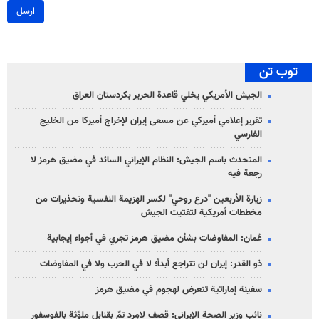
ارسل
توب تن
الجيش الأمريكي يخلي قاعدة الحرير بكردستان العراق
تقرير إعلامي أميركي عن مسعى إيران لإخراج أميركا من الخليج
الفارسي
المتحدث باسم الجيش: النظام الإيراني السائد في مضيق هرمز لا
رجعة فيه
زيارة الأربعين "درع روحي" لكسر الهزيمة النفسية وتحذيرات من
مخططات أمريكية لتفتيت الجيش
عُمان: المفاوضات بشأن مضيق هرمز تجري في أجواء إيجابية
ذو القدر: إيران لن تتراجع أبداً؛ لا في الحرب ولا في المفاوضات
سفينة إماراتية تتعرض لهجوم في مضيق هرمز
نائب وزير الصحة الإيراني: قصف لامِرد تمّ بقنابل ملوّثة بالفوسفور