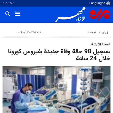
٠٩‏/٠٨‏/٢٠٢٦
إيران
المجتمع
١٧‏/٠٣‏/٢٠٢٢، ٦:٠٧ م
الصحة الإيرانية:
تسجيل 98 حالة وفاة جديدة بفيروس كورونا
خلال 24 ساعة