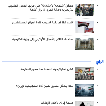
منفذَيّ "شلمجه" و"تشذابة" على طريق الفيض المليوني
للأربعين؛ وحركة المرور لا تزال كثيفة
آيلب: أداة أمريكية لتدريب قادة العراق المستقبليين
استدعاء القائم بالأعمال الأوكراني إلى وزارة الخارجية
الرأي
فشل استراتيجية الضغط ضد محور المقاومة
لماذا يشكّل مضيق هرمز أداة استراتيجية لإيران؟
صدمة إيران لأحلام الإمارات