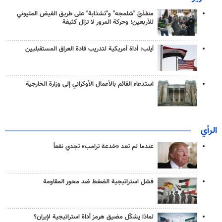
منفذَيّ "شلمجه" و"تشذابة" على طريق الفيض المليوني
للأربعين؛ وحركة المرور لا تزال كثيفة
آيلب: أداة أمريكية لتدريب قادة العراق المستقبليين
استدعاء القائم بالأعمال الأوكراني إلى وزارة الخارجية
الرأي
عندما لم تعد «خدعة ترامب» تجدي نفعاً
فشل استراتيجية الضغط ضد محور المقاومة
لماذا يشكّل مضيق هرمز أداة استراتيجية لإيران؟