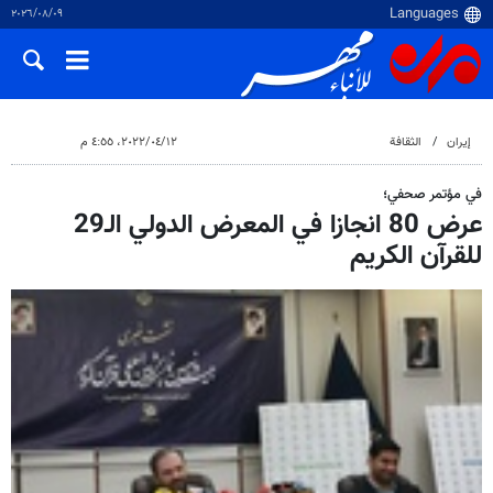
٠٩‏/٠٨‏/٢٠٢٦
إيران
الثقافة
١٢‏/٠٤‏/٢٠٢٢، ٤:٥٥ م
في مؤتمر صحفي؛
عرض 80 انجازا في المعرض الدولي الـ29
للقرآن الكريم