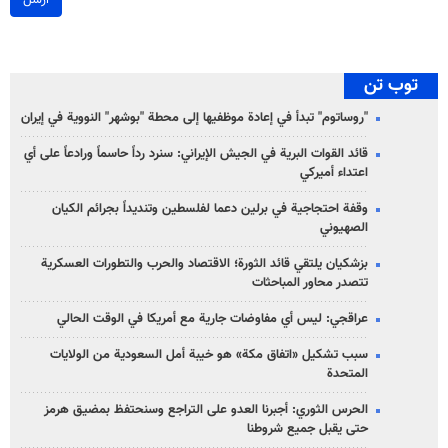
توب تن
"روساتوم" تبدأ في إعادة موظفيها إلى محطة "بوشهر" النووية في إيران
قائد القوات البرية في الجيش الإيراني: سنرد رداً حاسماً ورادعاً على أي
اعتداء أميركي
وقفة احتجاجية في برلين دعما لفلسطين وتنديداً بجرائم الكيان
الصهیوني
بزشكيان يلتقي قائد الثورة؛ الاقتصاد والحرب والتطورات العسكرية
تتصدر محاور المباحثات
عراقجي: ليس أي مفاوضات جارية مع أمريكا في الوقت الحالي
سبب تشكيل «اتفاق مكة» هو خيبة أمل السعودية من الولايات
المتحدة
الحرس الثوري: أجبرنا العدو على التراجع وسنحتفظ بمضيق هرمز
حتى يقبل جميع شروطنا