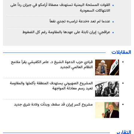
القوات المسلحة اليمنية تستهدف مصفاة أرامكو في جيزان رداً على
الانتهاكات السعودية
عندما لم تعد «خدعة ترامب» تجدي نفعاً
عراقجي: إيران ثابتة على عهدها بالمقاومة رغم كل الضغوط
المقابلات
قيادي حزب الدعوة الشيخ د. عامر الكفيشي يقرأ ملامح
النظام العالمي الجديد
المشروع الصهيوني يستهدف المنطقة بأكملها والمقاومة
تعيد رسم معادلة المواجهة
مشروع كسر إيران قد سقط، وبدأت ولادة شرق جديد
التقارير