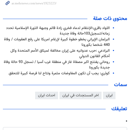
محتوى ذات صلة
اللواء باقري:الإنتقام لدماء فخري زادة قائم وجبهة الثورة الإسلامية تحدد
زمانه/تسجيل103حالة وفاة جديدة
البرلمان الإیراني يخطو خطوة كبيرة لإرغام امريكا على رفع العقوبات / وفاة
440 شخصا بكورونا
البرادعي :حرب عدوانيه على إيران مخالفة لميثاق الأمم المتحدة وكل
أحكام القانون الدولي
روحاني يفتتح اكبر مصفاة غاز في منطقة غرب آسيا / تسجل 93 حالة وفاة
جدیدة بکورونا
كوثري: يجب أن تكون المفاوضات مثمرة وتتاح لنا فرصة كبيرة للتحقق
سمات
ايران
اخر المستجدات في ايران
احداث ايران
تعليقك