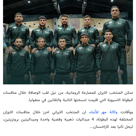
تمكن المنتخب الايران للمصارعة الرومانية، من نيل لقب الوصافة خلال منافسات
البطولة الاسيوية التي اقيمت لنسختها الثانية والثلاثين في منغوليا.
ووأفادت
وكالة مهر للأنباء
، ان المنتخب الايراني احرز خلال منافسات الاوزان
المختلفة لهذه البطولة، 4 ميداليات ذهبية وفضية واحدة وميداليتين برونزيتين،
ليحل ثانيا بعد كازاخستان...