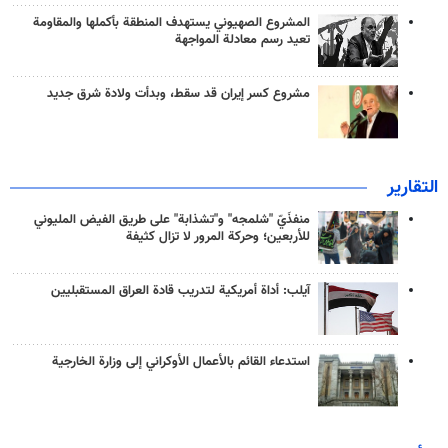
المشروع الصهيوني يستهدف المنطقة بأكملها والمقاومة
تعيد رسم معادلة المواجهة
مشروع كسر إيران قد سقط، وبدأت ولادة شرق جديد
التقارير
منفذَيّ "شلمجه" و"تشذابة" على طريق الفيض المليوني
للأربعين؛ وحركة المرور لا تزال كثيفة
آيلب: أداة أمريكية لتدريب قادة العراق المستقبليين
استدعاء القائم بالأعمال الأوكراني إلى وزارة الخارجية