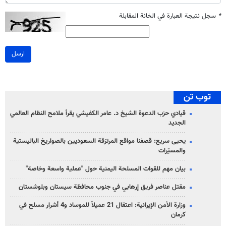
*
سجل نتيجة العبارة في الخانة المقابلة
ارسل
توب تن
قيادي حزب الدعوة الشيخ د. عامر الكفيشي يقرأ ملامح النظام العالمي
الجديد
يحيى سريع: قصفنا مواقع المرتزقة السعوديين بالصواريخ الباليستية
والمسيّرات
بيان مهم للقوات المسلحة اليمنية حول "عملية واسعة وخاصة"
مقتل عناصر فريق إرهابي في جنوب محافظة سيستان وبلوشستان
وزارة الأمن الإيرانية: اعتقال 21 عميلاً للموساد و4 أشرار مسلح في
كرمان