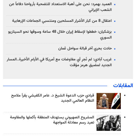
العميد بهمرد: نحن على أهبة الاستعداد للتضحية بأرواحنا دفاعاً عن
الشعب الإيراني
اعتقال 8 من كبار الأشرار المسلحين ومنتسبي الجماعات الإرهابية
بزشكيان: خططوا لإسقاط إيران خلال 48 ساعة وسوقها نحو السيناريو
السوري
حادث بحري آخر قبالة سواحل عُمان
غريب آبادي: لم نُجرِ أي مفاوضات مع أمريكا في الأيام الأخيرة..المسار
الجديد لمضيق هرمز مؤقت
المقابلات
قيادي حزب الدعوة الشيخ د. عامر الكفيشي يقرأ ملامح
النظام العالمي الجديد
المشروع الصهيوني يستهدف المنطقة بأكملها والمقاومة
تعيد رسم معادلة المواجهة