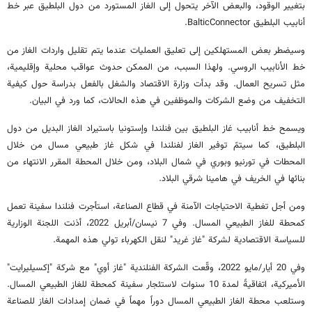
بتغيير الوقود، والبعض الآخر يتحول إلى الغاز المستورد من دول البلطيق عبر خط
أنابيب البلطيق BalticConnector.
وسيضطر بعض المستهلكين إلى تعليق العمليات عندما يتم تقليل واردات الغاز من
خط الأنابيب الروسي. ولهذا السبب، من الممكن حدوث عواقب محلية وإقليمية،
مثل تسريح العمال. وقد بدأت وزارة الاقتصاد والشغل بالفعل بدراسة حول كيفية
التخفيف من وضع الشركات والموظفين في هذه الحالات، كما ورد في البيان.
ويسمح خط أنابيب غاز البلطيق بين فنلندا وإستونيا باستيراد الغاز البديل من دول
البلطيق، كما سيتمّ توفير الغاز لفنلندا في شكل غاز طبيعي مسال من خلال
المحطات في تورنيو وبوري في شمال البلاد، ومن خلال المحطة المقرر الانتهاء من
بنائها في الخريف في هامينا شرقي البلاد.
ومن أجل تغطية الاحتياجات الآمنة في قطاع الصناعة، استأجرت فنلندا سفينة تعمل
كمحطة للغاز الطبيعي المسال. وفي 7 نيسان/أبريل 2022، أذنت اللجنة الوزارية
للسياسة الاقتصادية لشركة "غاز غريد" لنقل الكهرباء تولي هذه المهمة.
وفي 20 أيار/مايو 2022، وقّعت الشركة الفنلندية "غاز أوي" مع شركة "إكسيليرايت"
الأميركية، اتفاقيةً لمدة 10 سنوات لاستئجار سفينة كمحطة للغاز الطبيعي المسال.
وستلعب محطة الغاز الطبيعي المسال دوراً مهماً في ضمان إمدادات الغاز للصناعة