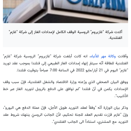
أكدت شركة "غازبروم" الروسية الوقف الكامل لإمدادات الغاز إلى شركة "غازم"
الفنلندية.
وأفادت
وكالة مهر للأنباء
، انه كانت أبلغت شركة "غازبروم" الروسية شركة "غازم"
الفنلندية للطاقة أنّه سيتمّ إنهاء إمدادات الغاز الطبيعي إلى فنلندا بموجب عقد توريد
"غازم" اليوم في 21 أيار/مايو 2022 في الساعة 7:00 صباحاً بتوقيت فنلندا.
ووفق البيان الصحفي الذي وزّعته وزارة الاقتصاد والشغل الفنلندية، فإنّ سبب وقف
الإمدادات يكمن في أنّ فنلندا "لم توافق على الدفع بالروبل لتوريد الغاز عبر خط
الأنابيب".
وذكر بيان الوزارة أنّه "وفقاً لعقد التوريد طويل الأجل، فإنّ عملة الدفع هي اليورو"،
وإنّ "غازم قرّرَت تقديم العقد للجنة تحكيم، لأنّ الجانبَ الروسيّ ينتهك شروط عقد
التوريد مع المشتري، استناداً الى الجانب الفنلندي".