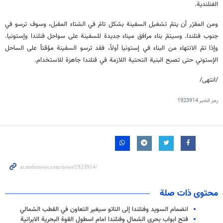
الفنلندية.
ومن المقرّر أن يتمّ تشغيل السفينة بشكل تامّ في الشتاء المقبل، وسوف ترسو في
جنوب فنلندا. وسيتمّ بناء مرافق ميناء جديدة للسفينة على سواحل فنلندا وإستونيا.
وإذا تمّ الانتهاء من البناء في إستونيا أولاً، فقد ترسو السفينة مؤقتاً على الساحل
الإستوني حتى تصبح البنية التحتية اللازمة في فنلندا جاهزة للاستخدام.
/انتهى/
رمز الخبر
1923914
محتوى ذات صلة
انضمام السويد وفنلندا إلى الناتو سيغير التعاون في القطب الشمالي
فتح ابواب بحري الشمال وفنلندا امام اسطول القوة البحرية الايرانية