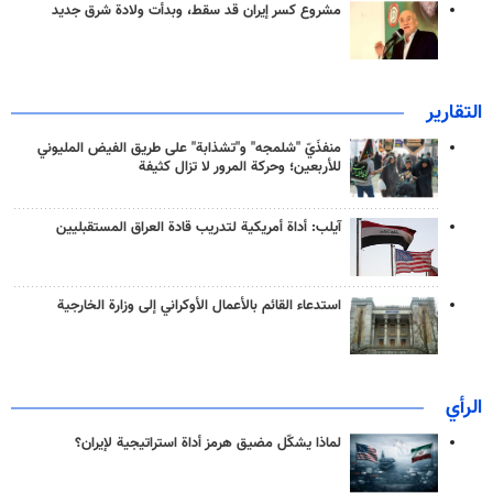
مشروع كسر إيران قد سقط، وبدأت ولادة شرق جديد
التقارير
منفذَيّ "شلمجه" و"تشذابة" على طريق الفيض المليوني
للأربعين؛ وحركة المرور لا تزال كثيفة
آيلب: أداة أمريكية لتدريب قادة العراق المستقبليين
استدعاء القائم بالأعمال الأوكراني إلى وزارة الخارجية
الرأي
لماذا يشكّل مضيق هرمز أداة استراتيجية لإيران؟