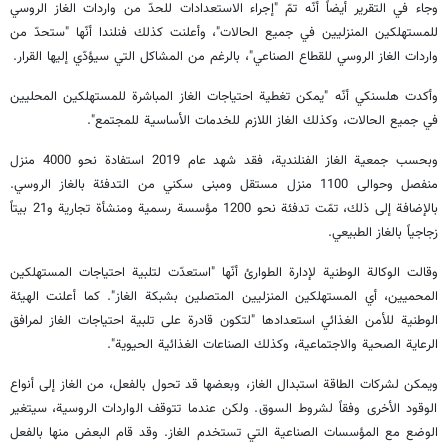
وجاء في التقرير أيضاً أنّه تمّ "إجراء الاستعدادات للحدّ من واردات الغاز الروسي
للمستهلكين المنزليين في جميع الحالات"، وأعلنت كذلك فنلندا أنّها "ستحدّ من
واردات الغاز الروسي للقطاع الصناعي"، بالرغم من المشاكل التي سيؤدّي إليها القرار.
وأكدت هلسنكي أنّه "يمكن تغطية احتياجات الغاز المباشرة للمستهلكين المحليين
في جميع الحالات، وكذلك الغاز اللازم للخدمات الأساسية للمجتمع".
وبحسب جمعية الغاز الفنلندية، فقد شهد عام 2019 استفادة نحو 4000 منزل
منفصل وحوالى 1100 منزل مستقل ومبنى سكني من التدفئة بالغاز الروسي.
بالإضافة إلى ذلك، تمّت تدفئة نحو 1200 مؤسسة رسمية ومنشأة تجارية و21 بيتاً
زجاجياً بالغاز الطبيعي.
وقالت الوكالة الوطنية لإدارة الطوارئ أنّها "استعدّت لتلبية احتياجات المستهلكين
المحميين، أي المستهلكين المنزليين المتصلين بشبكة الغاز". كما أعلنت الهيئة
الوطنية للأمن الغذائي استعدادها "لتكون قادرة على تلبية احتياجات الغاز لمرافق
الرعاية الصحية والاجتماعية، وكذلك الصناعات الغذائية الحيوية".
ويمكن لشركات الطاقة استبدال الغاز، وبعضها قد تحول بالفعل، من الغاز إلى أنواع
الوقود الأخرى وفقاً لشروط السوق. ولكن عندما تتوقف الواردات الروسية، سيتغير
الوضع مع المؤسسات الصناعية التي تستخدم الغاز. وقد قام البعض منها بالفعل