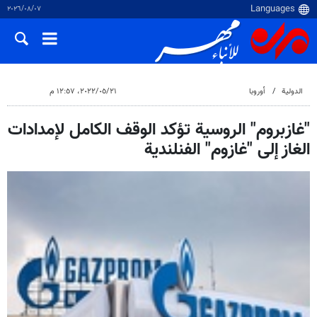
٠٧‏/٠٨‏/٢٠٢٦
الدولية
أوروبا
٢١‏/٠٥‏/٢٠٢٢، ١٢:٥٧ م
"غازبروم" الروسية تؤكد الوقف الكامل لإمدادات
الغاز إلى "غازوم" الفنلندية