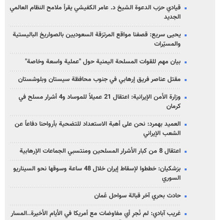
قيادي حزب الدعوة الشيخ د. عامر الكفيشي يقرأ ملامح النظام العالمي
الجديد
يحيى سريع: قصفنا مواقع المرتزقة السعوديين بالصواريخ الباليستية
والمسيّرات
بيان مهم للقوات المسلحة اليمنية حول "عملية واسعة وخاصة"
مقتل عناصر فريق إرهابي في جنوب محافظة سيستان وبلوشستان
وزارة الأمن الإيرانية: اعتقال 21 عميلاً للموساد و4 أشرار مسلح في
كرمان
العميد بهمرد: نحن على أهبة الاستعداد للتضحية بأرواحنا دفاعاً عن
الشعب الإيراني
اعتقال 8 من كبار الأشرار المسلحين ومنتسبي الجماعات الإرهابية
بزشكيان: خططوا لإسقاط إيران خلال 48 ساعة وسوقها نحو السيناريو
السوري
حادث بحري آخر قبالة سواحل عُمان
غريب آبادي: لم نُجرِ أي مفاوضات مع أمريكا في الأيام الأخيرة..المسار