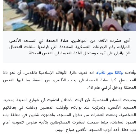
أدى عشرات الآلاف من المواطنين، صلاة الجمعة في المسجد الأقصى
المبارك، رغم الإجراءات العسكرية المشددة التي فرضتها سلطات الاحتلال
الإسرائيلي على أبواب ومداخل البلدة القديمة في القدس المحتلة.
وأفادت
وكالة مهر للأنباء
، انه قدرت دائرة الأوقاف الإسلامية بالقدس، أن نحو 55
ألف مصلٍ أدوا صلاة الجمعة في رحاب الأقصى، من الضفة بما فيها القدس
المحتلة وداخل أراضي عام 48.
وصرحت المصادر المقدسية، بأن قوات الاحتلال انتشرت في شوارع المدينة ومحيط
المسجد الأقصى، وتمركزت عند بواباته، وأوقفت المصلين ودققت في بطاقاتهم
الشخصية، ومنعت العشرات من دخول المسجد، واحتجزت شابين في منطقة باب
العمود لساعات، بينما سمحت لعشرات المستوطنين بتأدية طقوس تلمودية أمام
باب حطة، أحد أبواب المسجد الأقصى صباح اليوم.