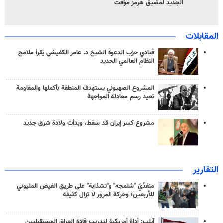
الجديد لمضيق هرمز مؤقت
المقابلات
قيادي حزب الدعوة الشيخ د. عامر الكفيشي يقرأ ملامح
النظام العالمي الجديد
المشروع الصهيوني يستهدف المنطقة بأكملها والمقاومة
تعيد رسم معادلة المواجهة
مشروع كسر إيران قد سقط، وبدأت ولادة شرق جديد
التقارير
منفذَيّ "شلمجه" و"تشذابة" على طريق الفيض المليوني
للأربعين؛ وحركة المرور لا تزال كثيفة
آيلب: أداة أمريكية لتدريب قادة العراق المستقبليين