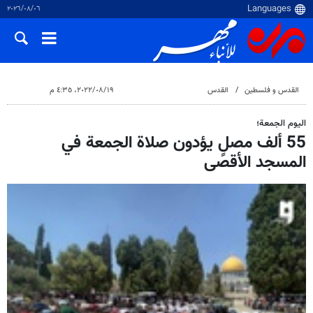
٠٦‏/٠٨‏/٢٠٢٦
القدس و فلسطین
القدس
١٩‏/٠٨‏/٢٠٢٢، ٤:٣٥ م
اليوم الجمعة؛
55 ألف مصلٍ يؤدون صلاة الجمعة في
المسجد الأقصى