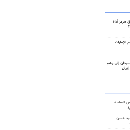
 هرمز أداة
؟
 الإمارات
ميدان إلى وهم
إيران
س السلطة
ة
يد حسن