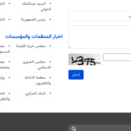
السید عبدالملک
الش
الحوثي
رئيس الجمهورية
الشي
اخبار المنظمات والمؤسسات
مجلس خبراء القيادة
مجل
الدستو
مجلس الشورى
مجم
الاسلامي
مصلحة 
ارسل
منظمة الاذاعة
وزار
والتلفزیون
البنك المركزي
اتحا
والتلفز