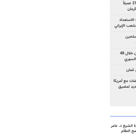
وزارة الأمن الإيرانية: اعتقال 21 عميلاً
الاستعداد
لشعب الإيراني
المسلحين
بزشكيان: خططوا لإسقاط إيران خلال 48
السوري
عُمان
ضات مع أمريكا
جديد لمضيق
 الشيخ د. عامر
مح النظام