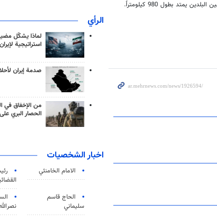
الرأي
لماذا يشكّل مضيق
استراتيجية لإيران
صدمة إيران لأحلام
من الإخفاق في ال
الحصار البري على 
اخبار الشخصيات
الامام الخامنئي
رئی
القضائی
الحاج قاسم
الس
سليماني
نصرالله