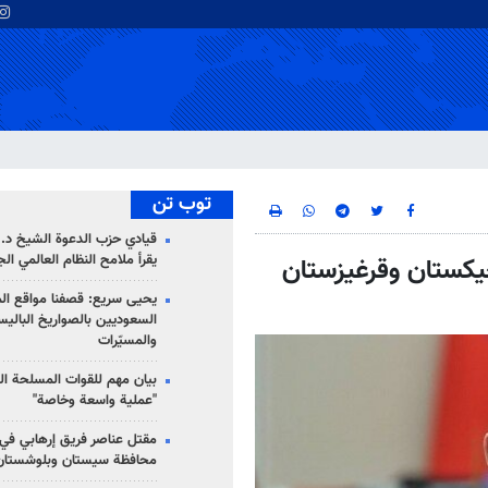
توب تن
قيادي حزب الدعوة الشيخ د. 
يقرأ ملامح النظام العالمي ال
جيكستان وقرغيزستان
يحيى سريع: قصفنا مواقع الم
السعوديين بالصواريخ الباليس
والمسيّرات
بيان مهم للقوات المسلحة ال
"عملية واسعة وخاصة"
مقتل عناصر فريق إرهابي في
محافظة سيستان وبلوشستان