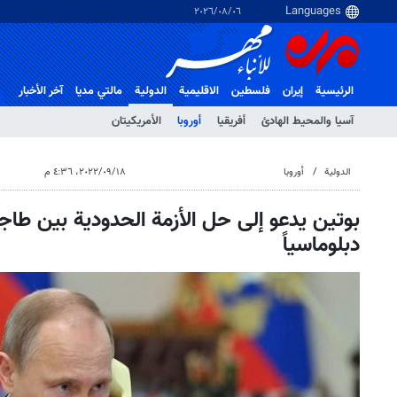
٠٦‏/٠٨‏/٢٠٢٦
الرئيسية
إيران
فلسطین
الاقلیمیة
الدولية
مالتي مدیا
آخر الأخبار
آسيا والمحيط الهادئ
أفريقيا
أوروبا
الأمريكيتان
الدولية
أوروبا
١٨‏/٠٩‏/٢٠٢٢، ٤:٣٦ م
بوتين يدعو إلى حل الأزمة الحدودية بين طا
دبلوماسياً