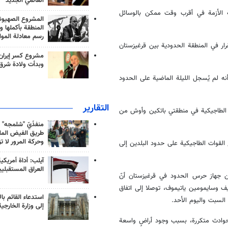
العالمي الجديد
ة الأزمة في أقرب وقت ممكن بالوسائل
المشروع الصهيو
المنطقة بأكملها و
رسم معادلة الموا
رار في المنطقة الحدودية بين قرغيزستان
مشروع كسر إيران
وبدأت ولادة شرق
ه لم يُسجل الليلة الماضية على الحدود
التقارير
ة الطاجيكية في منطقتي باتكين وأوش من
منفذَيّ "شلمجه" 
طريق الفيض الملي
وحركة المرور لا ت
ع القوات الطاجيكية على حدود البلدين إلى
آيلب: أداة أمريكي
العراق المستقبلي
ن جهاز حرس الحدود في قرغيزستان أنّ
 وسايمومين ياتيموف، توصلا إلى اتفاق
استدعاء القائم بال
 السبت واليوم الأحد.
إلى وزارة الخارجية
 حوادث متكررة، بسبب وجود أراضٍ واسعة