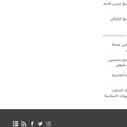
يخ عيسى قاسم
خ الزكزاكي
س صيانة
ر
ع تشخيص
النظام
ة الخارجية
د الاذاعات
يونات الاسلامية