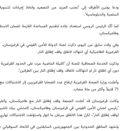
ودعا بوتين الأطراف إلى "تجنب المزيد من التصعيد واتخاذ إجراءات لتسوي
السلمية والدبلوماسية".
كما أكّد الرئيس الروسي استعداد بلاده لتقديم المساعدة اللازمة لضمان الاستق
وطاجيكستان.
وفي وقت سابق من اليوم، ذكرت لجنة الدولة للأمن القومي في قرغيزستان، أن
القرغيزية الطاجيكية أي انتهاك لاتفاق وقف إطلاق النار.
وذكرت الخدمة الصحافية للجنة أن "الليلة الماضية مرت على الحدود القرغيزي
دون أي اطلاق نار او انتهاكات لاتفاف وقف إطلاق النار بين الطرفين".
وأعلنت وزارة الصحة القرغيزية ارتفاع عدد الضحايا القرغيزيين إثر الاشتباكات م
71 قتيلاً وأكثر من مئة مصاب.
وكانت قرغيزستان قد أعلنت الجمعة وقف إطلاق النار مع طاجيكستان، وأعل
"رئيسي لجنتي الأمن القومي في قرغيزستان وطاجيكستان، كامتشي بيك تاشييف
لوقف إطلاق النار"، لكنّ هذا الاتفاق سرعان ما انهار واستؤنفت الاشتباكات نهاري
وتشهد المناطق الحدودية بين الجمهوريتين السابقتين في الاتحاد السوفياتي