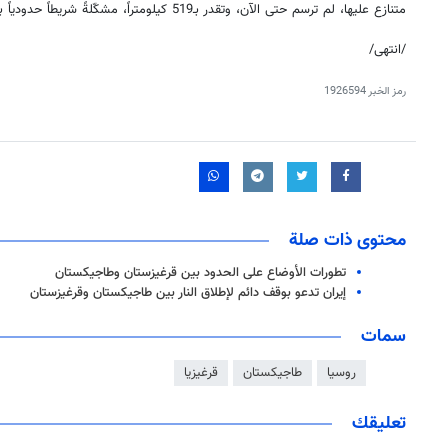
متنازع عليها، لم ترسم حتى الآن، وتقدر بـ519 كيلومتراً، مشكّلةً شريطاً حدودياً بين البلدين يمتد بطول 980 كيلومتراً.
/انتهى/
رمز الخبر
1926594
محتوى ذات صلة
تطورات الأوضاع على الحدود بين قرغيزستان وطاجيكستان
إيران تدعو بوقف دائم لإطلاق النار بين طاجيكستان وقرغيزستان
سمات
روسيا
طاجيكستان
قرغيزيا
تعليقك