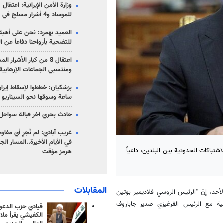
للموساد و4 أشرار مسلح في كرمان
العميد بهمرد: نحن على أهبة 
للتضحية بأرواحنا دفاعاً عن ا
اعتقال 8 من كبار الأشرار 
ومنتسبي الجماعات الإرهابية
ساعة وسوقها نحو السيناريو 
حادث بحري آخر قبالة سواحل 
غريب آبادي: لم نُجرِ أي مفاو
في الأيام الأخيرة..المسار ال
شتباكات الحدودية بين البلدين، داعياً
هرمز مؤقت
المقابلات
حد، إنّ "الرئيس الروسي فلاديمير بوتين
ة مع الرئيس القرغيزي صدير جاباروف
قيادي حزب الدعوة
الكفيشي يقرأ ملا