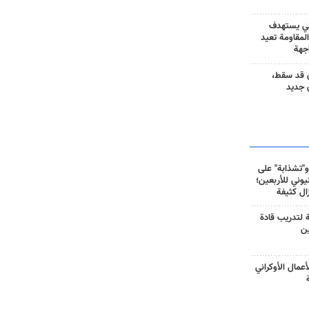
ني يستهدف
المقاومة تعيد
جهة
 قد سقط،
 جديد
و"تشذابة" على
وني للأربعين؛
زال كثيفة
ة لتدريب قادة
ين
أعمال الأوكراني