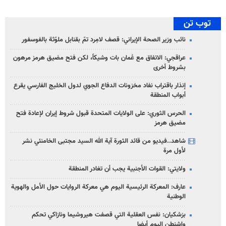
توب تن
نائب وزير الصحة الإيراني: قصف لامِرد تمّ بقنابل ملوّثة بالفوسفور
عراقجي: الاتفاق مع عُمان بات وشيكاً، لكن فتح مضيق هرمز مرهون
بشروط أخرى
إنذار باقتراب نفاد مخزونات الدفاع الجوي لدول الخليج الفارسي يقرع
أبواب المنطقة
الحرس الثوري: على الولايات المتحدة قبول شروط إيران لإعادة فتح
مضيق هرمز
شاهد..فيديو من قائد الثورة آية الله السيد مجتبى الخامنئي نشر
لأول مرة
ولايتي: القوات الأجنبية يجب أن تغادر المنطقة
عارف: المعركة الرئيسية اليوم هي معركة الروايات حول الأمل والهوية
الوطنية
بزشكيان: نفس العقلية التي قصفت هيروشيما ونازاكي تحكم
واشنطن اليوم أيضا