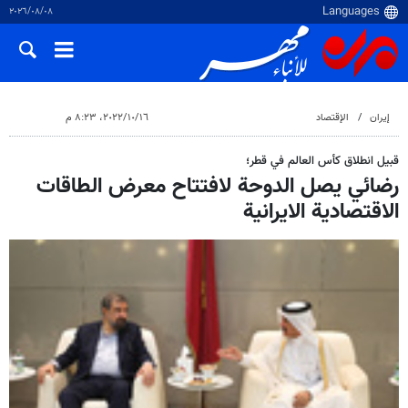
٠٨‏/٠٨‏/٢٠٢٦
إيران
الإقتصاد
١٦‏/١٠‏/٢٠٢٢، ٨:٢٣ م
قبيل انطلاق كأس العالم في قطر؛
رضائي يصل الدوحة لافتتاح معرض الطاقات
الاقتصادية الايرانية