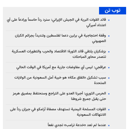
توب تن
قائد القوات البرية في الجيش الإيراني: سنرد رداً حاسماً ورادعاً على أي
اعتداء أميركي
وقفة احتجاجية في برلين دعما لفلسطين وتنديداً بجرائم الكيان
الصهیوني
بزشكيان يلتقي قائد الثورة؛ الاقتصاد والحرب والتطورات العسكرية
تتصدر محاور المباحثات
عراقجي: ليس أي مفاوضات جارية مع أمريكا في الوقت الحالي
سبب تشكيل «اتفاق مكة» هو خيبة أمل السعودية من الولايات
المتحدة
الحرس الثوري: أجبرنا العدو على التراجع وسنحتفظ بمضيق هرمز
حتى يقبل جميع شروطنا
القوات المسلحة اليمنية تستهدف مصفاة أرامكو في جيزان رداً على
الانتهاكات السعودية
عندما لم تعد «خدعة ترامب» تجدي نفعاً