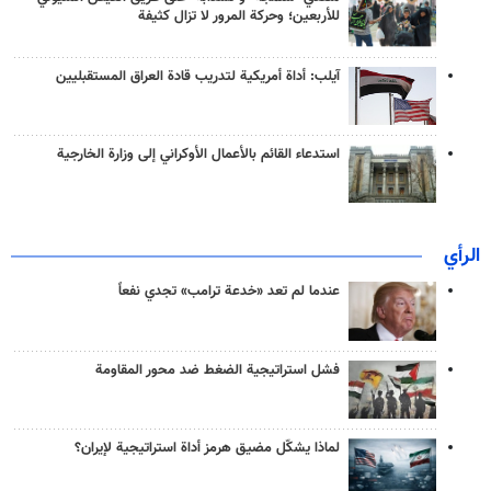
للأربعين؛ وحركة المرور لا تزال كثيفة
آيلب: أداة أمريكية لتدريب قادة العراق المستقبليين
استدعاء القائم بالأعمال الأوكراني إلى وزارة الخارجية
الرأي
عندما لم تعد «خدعة ترامب» تجدي نفعاً
فشل استراتيجية الضغط ضد محور المقاومة
لماذا يشكّل مضيق هرمز أداة استراتيجية لإيران؟