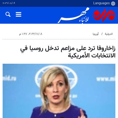
٠٩‏/٠٨‏/٢٠٢٦
الدولية
أوروبا
٠٨‏/١١‏/٢٠٢٢، ١:٢٧ م
زاخاروفا ترد على مزاعم تدخل روسيا في
الانتخابات الأمريكية