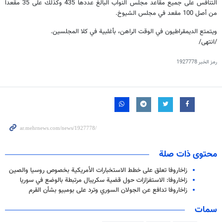
التنافس على جميع مقاعد مجلس النواب البالغ عددها 435 وكذلك على 35 مقعدا
من أصل 100 مقعد في مجلس الشيوخ.
ويتمتع الديمقراطيون في الوقت الراهن، بأغلبية في كلا المجلسين.
/انتهى/
رمز الخبر
1927778
محتوى ذات صلة
زاخاروفا تعلق على خطط الاستخبارات الأمريكية بخصوص روسيا والصين
زاخاروفا: الاستفزازات حول قضية سكريبال مرتبطة بالوضع في سوريا
زاخاروفا تدافع عن الجولان السوري وترد على بومبيو بشأن القرم
سمات