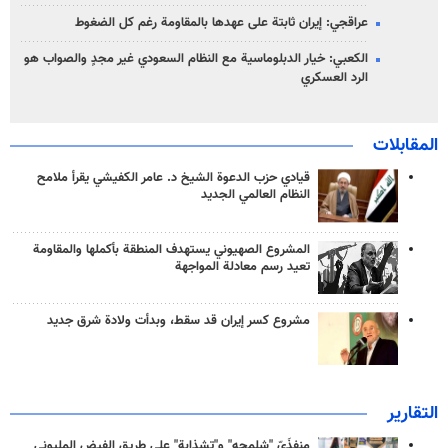
عراقجي: إيران ثابتة على عهدها بالمقاومة رغم كل الضغوط
الكعبي: خيار الدبلوماسية مع النظام السعودي غير مجدٍ والصواب هو
الرد العسكري
المقابلات
قيادي حزب الدعوة الشيخ د. عامر الكفيشي يقرأ ملامح
النظام العالمي الجديد
المشروع الصهيوني يستهدف المنطقة بأكملها والمقاومة
تعيد رسم معادلة المواجهة
مشروع كسر إيران قد سقط، وبدأت ولادة شرق جديد
التقارير
منفذَيّ "شلمجه" و"تشذابة" على طريق الفيض المليوني