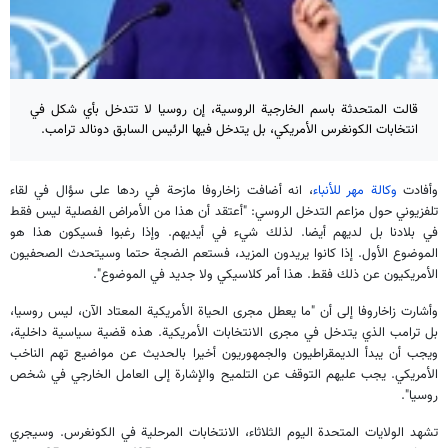
قالت المتحدثة باسم الخارجية الروسية، إن روسيا لا تتدخل بأي شكل في
انتخابات الكونغرس الأمريكي، بل يتدخل فيها الرئيس السابق دونالد ترامب.
وأفادت
وكالة مهر للأنباء
، انه أضافت زاخاروفا مازحة في ردها على سؤال في لقاء
تلفزيوني حول مزاعم التدخل الروسي: "أعتقد أن هذا من الأمراض الفصلية ليس فقط
في بلادنا بل لديهم أيضا. لذلك شيء في أيديهم. وإذا رغبوا فسيكون هذا هو
الموضوع الأول. إذا كانوا يريدون المزيد، فستعم الضجة حتما وسيتحدث الصحفيون
الأمريكيون عن ذلك فقط. هذا أمر كلاسيكي ولا جديد في الموضوع".
وأشارت زاخاروفا إلى أن "ما يعطل مجرى الحياة الأمريكية المعتاد الآن، ليس روسيا،
بل ترامب الذي يتدخل في مجرى الانتخابات الأمريكية. هذه قضية سياسية داخلية،
ويجب أن يبدأ الديمقراطيون والجمهوريون أخيرا بالحديث عن مواضيع تهم الناخب
الأمريكي. يجب عليهم التوقف عن التلميح والإشارة إلى العامل الخارجي في شخص
روسيا".
تشهد الولايات المتحدة اليوم الثلاثاء، الانتخابات المرحلية في الكونغرس. وسيجري