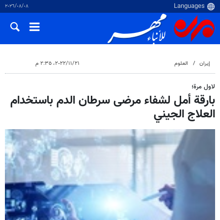
٠٨‏/٠٨‏/٢٠٢٦
إيران
العلوم
٢١‏/١١‏/٢٠٢٢، ٢:٣٥ م
لاول مرة؛
بارقة أمل لشفاء مرضى سرطان الدم باستخدام
العلاج الجيني