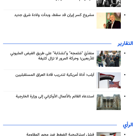
مشروع كسر إيران قد سقط، وبدأت ولادة شرق جديد
التقارير
منفذَيّ "شلمجه" و"تشذابة" على طريق الفيض المليوني
للأربعين؛ وحركة المرور لا تزال كثيفة
آيلب: أداة أمريكية لتدريب قادة العراق المستقبليين
استدعاء القائم بالأعمال الأوكراني إلى وزارة الخارجية
الرأي
فشل استراتيجية الضغط ضد محور المقاومة