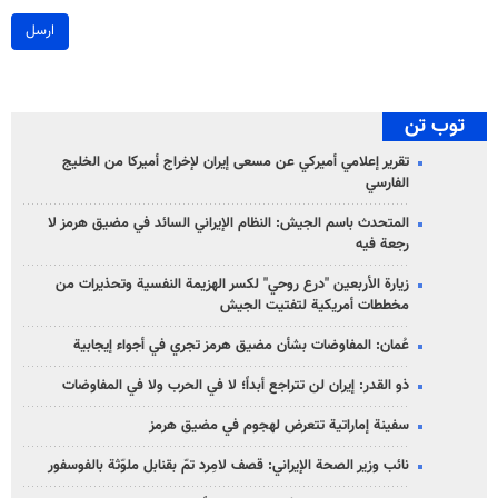
ارسل
توب تن
تقرير إعلامي أميركي عن مسعى إيران لإخراج أميركا من الخليج
الفارسي
المتحدث باسم الجيش: النظام الإيراني السائد في مضيق هرمز لا
رجعة فيه
زيارة الأربعين "درع روحي" لكسر الهزيمة النفسية وتحذيرات من
مخططات أمريكية لتفتيت الجيش
عُمان: المفاوضات بشأن مضيق هرمز تجري في أجواء إيجابية
ذو القدر: إيران لن تتراجع أبداً؛ لا في الحرب ولا في المفاوضات
سفينة إماراتية تتعرض لهجوم في مضيق هرمز
نائب وزير الصحة الإيراني: قصف لامِرد تمّ بقنابل ملوّثة بالفوسفور