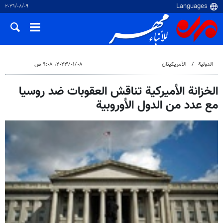
٠٩‏/٠٨‏/٢٠٢٦
الدولية
الأمريكيتان
٠٨‏/٠١‏/٢٠٢٣، ٩:٠٨ ص
الخزانة الأميركية تناقش العقوبات ضد روسيا
مع عدد من الدول الأوروبية