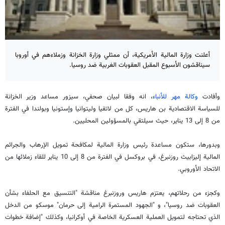
أعلنت وزارة المالية الأمريكية، أن ممثلي وزارة الخزانة وزملاءهم في أوروبا
سيناقشون الأسبوع المقبل العقوبات الغربية ضد روسيا.
وأفادت
وكالة مهر للأنباء
، انه وفقا لبيان صحفي، سيزور مساعد وزير الخزانة
للسياسة الاقتصادية بن هاريس، كل من لاتفيا وليتوانيا وإستونيا وبولندا في الفترة
من 8 إلى 13 يناير، حيث سيلتقي بالمسؤولين المحليين.
وبدورها، ستكون مساعدة رئيس وزارة المالية لمكافحة تمويل الإرهاب والجرائم
المالية إليزابيث روزنبرغ، في بروكسل في الفترة من 8 إلى 10 يناير للقاء زملائها من
الاتحاد الأوروبي.
وكجزء من رحلاتهم، يعتزم هاريس وروزنبرغ مناقشة "التنسيق مع الحلفاء بشأن
العقوبات ضد روسيا"، و "الجهود المستمرة الرامية إلى حرمان" موسكو من الدخل
الذي تحتاجه لتمويل العملية العسكرية الخاصة في أوكرانيا، وكذلك "إضافة خطوات