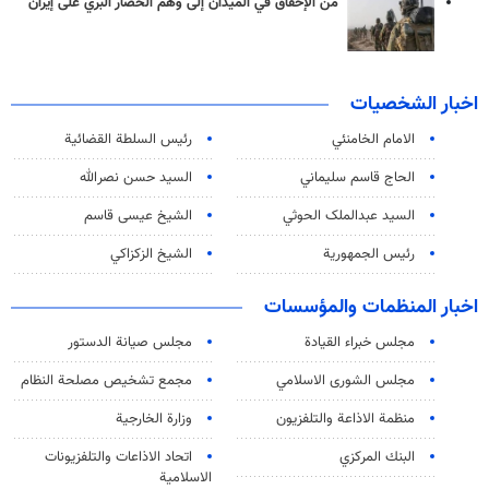
من الإخفاق في الميدان إلى وهم الحصار البري على إيران
اخبار الشخصيات
الامام الخامنئي
رئیس السلطة القضائیة
الحاج قاسم سليماني
السيد حسن نصرالله
السید عبدالملک الحوثي
الشيخ عيسى قاسم
رئيس الجمهورية
الشيخ الزكزاكي
اخبار المنظمات والمؤسسات
مجلس خبراء القيادة
مجلس صيانة الدستور
مجلس الشورى الاسلامي
مجمع تشخيص مصلحة النظام
منظمة الاذاعة والتلفزیون
وزارة الخارجية
البنك المركزي
اتحاد الاذاعات والتلفزيونات
الاسلامية