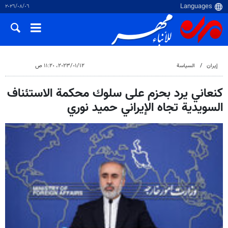
٠٦‏/٠٨‏/٢٠٢٦
إيران
السياسة
١٢‏/٠١‏/٢٠٢٣، ١١:٢٠ ص
كنعاني يرد بحزم على سلوك محكمة الاستئناف
السويدية تجاه الإيراني حميد نوري