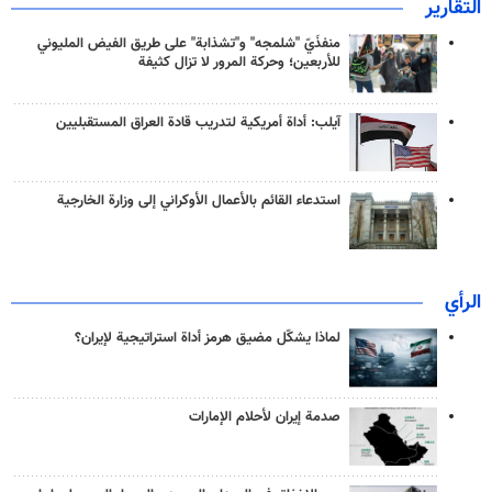
التقارير
منفذَيّ "شلمجه" و"تشذابة" على طريق الفيض المليوني
للأربعين؛ وحركة المرور لا تزال كثيفة
آيلب: أداة أمريكية لتدريب قادة العراق المستقبليين
استدعاء القائم بالأعمال الأوكراني إلى وزارة الخارجية
الرأي
لماذا يشكّل مضيق هرمز أداة استراتيجية لإيران؟
صدمة إيران لأحلام الإمارات