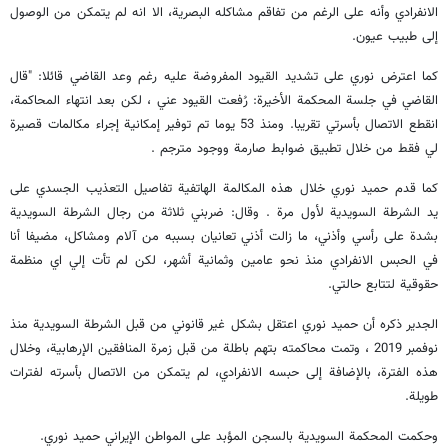
الانفرادي وأنه على الرغم من تفاقم مشاكله البصرية، الا انه لم يتمكن من الوصول
إلى طبيب عيون.
كما اعترض نوري على تشديد القيود المفروضة عليه رغم وعد القاضي قائلا: "قال
القاضي في جلسة المحكمة الأخيرة: رُفعت القيود عني ، لكن بعد انتهاء المحاكمة،
انقطع الاتصال بأسرتي تقريبا. ومنذ 53 يوما تم توفير إمكانية إجراء مكالمات قصيرة
لي فقط من خلال تطبيق ضوابط صارمة ووجود مترجم .
كما قدم حميد نوري خلال هذه المكالمة الهاتفية تفاصيل التعذيب الجسدي على
يد الشرطة السويدية لأول مرة . وقال: ضربني ثلاثة من رجال الشرطة السويدية
بشدة على رأسي وأذني، ما زالت أذني تعانيان بسببه من آلام ومشاكل، مضيفا أنا
في الحبس الانفرادي منذ نحو عامين وثمانية أشهر، لكن لم تأت إلي اي منظمة
حقوقية لتتابع حالتي.
الجدير ذكره أن حميد نوري اعتقل بشكل غير قانوني من قبل الشرطة السويدية منذ
نوفمبر 2019 ، وتمت محاكمته بتهم باطلة من قبل زمرة المنافقين الإرهابية، وخلال
هذه الفترة، بالإضافة إلى حبسه الانفرادي، لم يتمكن من الاتصال بأسرته لفترات
طويلة.
وحكمت المحكمة السويدية بالسجن المؤبد على المواطن الإيراني حميد نوري.