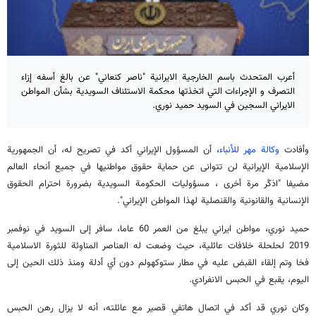
أعرب المتحدث باسم الخارجية الايرانية "ناصر كنعاني" عن بالغ أسفه إزاء
التصرف و الإجراءات التي اتخذتها محكمة الاستئناف السويدية بشأن المواطن
الايراني السجين في السويد حميد نوري.
وأفادت
وكالة مهر للأنباء
، أن المسؤول الإيراني أكد في تصريح له، أن الجمهورية
الإسلامية الإيرانية لن تتوانى عن حماية حقوق مواطنيها في جميع أنحاء العالم
مضيفا "اذكّر مرة أخرى ، مسؤوليات الحكومة السويدية بضرورة احترام الحقوق
الإنسانية والقانونية والقنصلية لهذا المواطن الإيراني".
حميد نوري، مواطن ايراني يبلغ من العمر 60 عاما، سافر إلى السويد في نوفمبر
2019 لحلحلة خلافات عائلية، حيث وضعت له العناصر المناوئة للثورة الاسلامية
فخا وتم إلقاء القبض عليه في مطار ستوكهولم دون أي أدلة ومنذ ذلك الحين إلى
اليوم، يقبع في الحبس الانفرادي.
وكان نوري قد أكد في اتصال هاتفي قصير مع عائلته، أنه لا يزال رهن الحبس