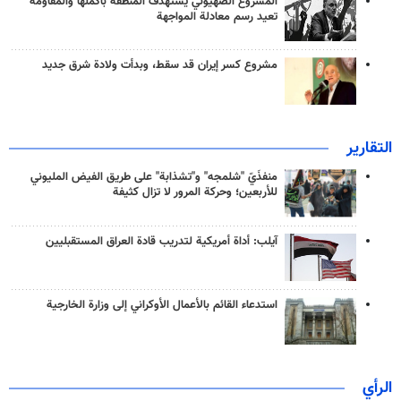
المشروع الصهيوني يستهدف المنطقة بأكملها والمقاومة
تعيد رسم معادلة المواجهة
مشروع كسر إيران قد سقط، وبدأت ولادة شرق جديد
التقارير
منفذَيّ "شلمجه" و"تشذابة" على طريق الفيض المليوني
للأربعين؛ وحركة المرور لا تزال كثيفة
آيلب: أداة أمريكية لتدريب قادة العراق المستقبليين
استدعاء القائم بالأعمال الأوكراني إلى وزارة الخارجية
الرأي