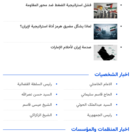
فشل استراتيجية الضغط ضد محور المقاومة
لماذا يشكّل مضيق هرمز أداة استراتيجية لإيران؟
صدمة إيران لأحلام الإمارات
اخبار الشخصيات
الامام الخامنئي
رئیس السلطة القضائیة
الحاج قاسم سليماني
السيد حسن نصرالله
السید عبدالملک الحوثي
الشيخ عيسى قاسم
رئيس الجمهورية
الشيخ الزكزاكي
اخبار المنظمات والمؤسسات