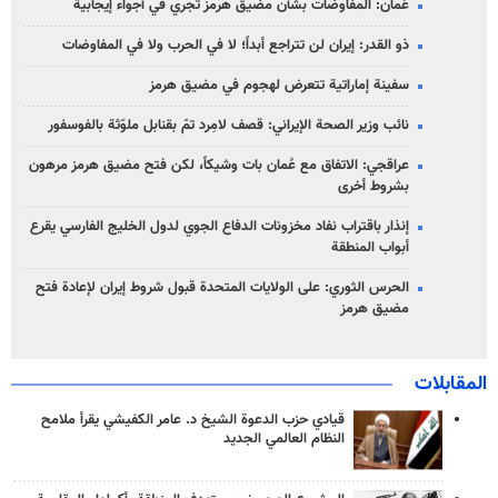
عُمان: المفاوضات بشأن مضيق هرمز تجري في أجواء إيجابية
ذو القدر: إيران لن تتراجع أبداً؛ لا في الحرب ولا في المفاوضات
سفينة إماراتية تتعرض لهجوم في مضيق هرمز
نائب وزير الصحة الإيراني: قصف لامِرد تمّ بقنابل ملوّثة بالفوسفور
عراقجي: الاتفاق مع عُمان بات وشيكاً، لكن فتح مضيق هرمز مرهون
بشروط أخرى
إنذار باقتراب نفاد مخزونات الدفاع الجوي لدول الخليج الفارسي يقرع
أبواب المنطقة
الحرس الثوري: على الولايات المتحدة قبول شروط إيران لإعادة فتح
مضيق هرمز
المقابلات
قيادي حزب الدعوة الشيخ د. عامر الكفيشي يقرأ ملامح
النظام العالمي الجديد