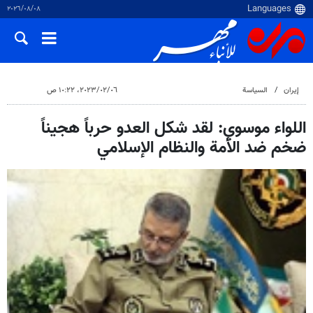
٠٨‏/٠٨‏/٢٠٢٦
إيران
السياسة
٠٦‏/٠٢‏/٢٠٢٣، ١٠:٢٢ ص
اللواء موسوي: لقد شكل العدو حرباً هجيناً
ضخم ضد الأمة والنظام الإسلامي