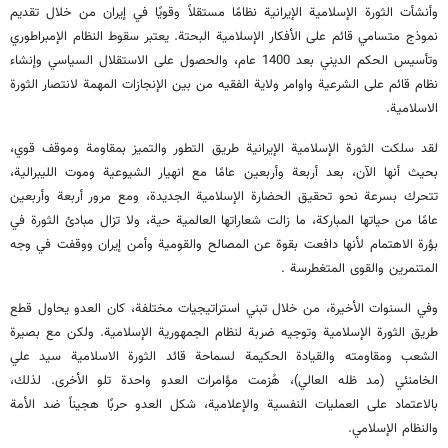
وأنشأت الثورة الإسلامية الإيرانية نظامًا مستقلاً وقويًا في إيران من خلال تقديم
نموذج متسامي قائم على الأفكار الإسلامية البحتة. يعتبر سقوط النظام الإمبراطوري
وتأسيس الحكم الديني بعد 1400 عام، والحصول على الاستقلال السياسي وإنشاء
نظام قائم على الشرعية واوامر ولاية الفقيه من بين الإنجازات المهمة لانتصار الثورة
الاسلامية.
لقد سلكت الثورة الإسلامية الإيرانية طريق التطور والتميز بمقاومة وموقف قوي،
بحيث أنها الآن، بعد أربعة وأربعين عامًا مع انهيار الشيوعية وموت الليبرالية،
تتحرك بسرعة نحو تحقيق الحضارة الإسلامية الجديدة، ومع مرور أربعة وأربعين
عامًا من حياتها المباركة، ما زالت شعاراتها العالمية حية، ولا تزال مبادئ الثورة في
بؤرة الاهتمام لأنها دافعت بقوة عن المصالح والقومية وأمن إيران ووقفت في وجه
المتنمرين والقوى المتغطرسة .
وفي السنوات الأخيرة، من خلال تبني استراتيجيات مختلفة، كان العدو يحاول قطع
طريق الثورة الإسلامية وتوجيه ضربة لنظام الجمهورية الإسلامية. ولكن مع بصيرة
الشعب ومقاومته والقيادة الحكيمة لسماحة قائد الثورة الاسلامية سيد علي
الخامنئي (مد ظله العالي)، هُزمت مؤامرات العدو واحدة تلو الأخرى. لذلك،
بالاعتماد على العمليات النفسية والإعلامية، شكل العدو حربًا هجيناً ضد الأمة
والنظام الإسلامي.