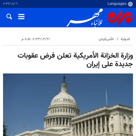
٠٦‏/٠٨‏/٢٠٢٦
الدولية
الأمريكيتان
٢١‏/٠٣‏/٢٠٢٣، ٨:٥١ م
وزارة الخزانة الأمريكية تعلن فرض عقوبات
جديدة على إيران