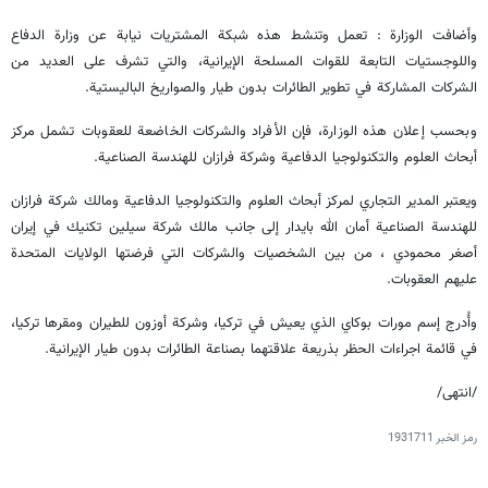
وأضافت الوزارة : تعمل وتنشط هذه شبكة المشتريات نيابة عن وزارة الدفاع
واللوجستيات التابعة للقوات المسلحة الإيرانية، والتي تشرف على العديد من
الشركات المشاركة في تطوير الطائرات بدون طيار والصواريخ الباليستية.
وبحسب إعلان هذه الوزارة، فإن الأفراد والشركات الخاضعة للعقوبات تشمل مركز
أبحاث العلوم والتكنولوجيا الدفاعية وشركة فرازان للهندسة الصناعية.
ویعتبر المدير التجاري لمركز أبحاث العلوم والتكنولوجيا الدفاعية ومالك شركة فرازان
للهندسة الصناعية أمان الله بایدار إلی جانب مالك شركة سيلين تكنيك في إيران
أصغر محمودي ، من بين الشخصيات والشركات التي فرضتها الولايات المتحدة
علیهم العقوبات.
وأُدرج إسم مورات بوکاي الذي يعيش في تركيا، وشركة أوزون للطيران ومقرها تركيا،
في قائمة اجراءات الحظر بذریعة علاقتهما بصناعة الطائرات بدون طيار الإيرانية.
/انتهى/
رمز الخبر
1931711