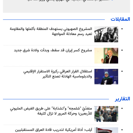
المقابلات
المشروع الصهيوني يستهدف المنطقة بأكملها والمقاومة
تعيد رسم معادلة المواجهة
مشروع كسر إيران قد سقط، وبدأت ولادة شرق جديد
استقلال القرار العراقي ركيزة الاستقرار الإقليمي
والدبلوماسية الهادئة تصنع التأثير
التقارير
منفذَيّ "شلمجه" و"تشذابة" على طريق الفيض المليوني
للأربعين؛ وحركة المرور لا تزال كثيفة
آيلب: أداة أمريكية لتدريب قادة العراق المستقبليين