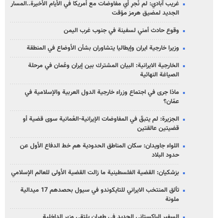
غريب آبادي: لم نُجرِ أي مفاوضات مع أمريكا في الأيام الأخيرة..المسار
الجديد لمضيق هرمز مؤقت
وقوع حادث أمني لسفينة في جنوب غرب اليمن
وزيرا خارجية ايران وإيطاليا يتشاوران بشأن الأوضاع في المنطقة
الخارجية الايرانية: البيان المشترك بين إيران وعُمان في مرحلة
الصياغة النهائية
ماذا جرى في اجتماع وزراء خارجية الدول العربية والإسلامية في
عمّان؟
الجزيرة: لم يتبقّ في المفاوضات الإيرانية-العُمانية سوى قضية أو
قضيتين عالقتين
اللواء جاويدان: سكان المناطق الحدودية هم خط الدفاع الأول عن
حدود البلاد
بزشكيان: القضية الفلسطينية ما زالت القضية الأولى للعالم الإسلامي
تألق المنتخب الايراني للتايكوندو في سيول بحصدهم 17 ميدالية
ملونة
السفير الباكستاني الجديد في طهران يلتقي وزير الداخلية