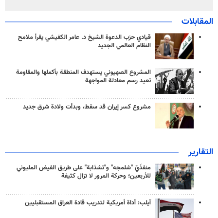
المقابلات
قيادي حزب الدعوة الشيخ د. عامر الكفيشي يقرأ ملامح
النظام العالمي الجديد
المشروع الصهيوني يستهدف المنطقة بأكملها والمقاومة
تعيد رسم معادلة المواجهة
مشروع كسر إيران قد سقط، وبدأت ولادة شرق جديد
التقارير
منفذَيّ "شلمجه" و"تشذابة" على طريق الفيض المليوني
للأربعين؛ وحركة المرور لا تزال كثيفة
آيلب: أداة أمريكية لتدريب قادة العراق المستقبليين