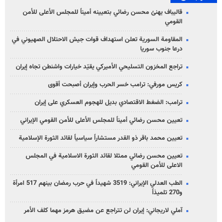
قاليباف يهنئ محسن رضائي بتعيينه أميناً للمجلس الأعلى للأمن
القومي
المقاومة السورية تعلن استهداف قوات جيش الاحتلال الصهيوني في
درعا جنوب سوريا
تراجع المخزون التسليحي الأميركي يقيّد خيارات واشنطن تجاه إيران
كريس مورفي: ترامب خسر الحرب وإيران أصبحت أقوى
ترامب: الضغط الاقتصادي بديل للهجوم العسكري على إيران
تعيين محسن رضائي أميناً للمجلس الأعلى للأمن القومي الإيراني
تعيين محمد باقر ذو القدر مستشاراً سياسياً لقائد الثورة الإسلامية
تعيين محسن رضائي ممثلا لقائد الثورة الاسلامية في المجلس
الاعلى للأمن القومي
الطب العدلي الإيراني: 3519 شهيداً في حرب رمضان بينهم 517 امرأة
و270 تلميذاً
آملي لاريجاني: إيران لن تتراجع عن مضيق هرمز مهما كلف الأمر