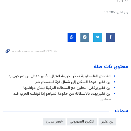
/انتهی/
رمز الخبر
1932856
محتوى ذات صلة
الفصائل الفلسطينية تحذّر: جريمة اغتيال الأسير عدنان لن تمر دون رد
بن غفير: عودة السكان إلى شمال غزة استسلام تام
بن غفير يرفض التعاون مع السلطات التركية بشأن مواطنيها
بن غفير يهدد بالاستقالة من حكومة نتنياهو إذا توقفت الحرب ضد
حماس
سمات
بن غفیر
الكيان الصهيوني
خضر عدنان