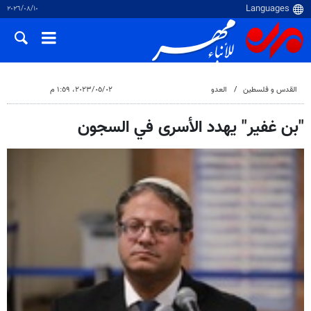
١٠‏/٠٨‏/٢٠٢٦
القدس و فلسطین
العدو
٠٢‏/٠٥‏/٢٠٢٣، ١:٥٩ م
"بن غفير" يهدد الأسرى في السجون