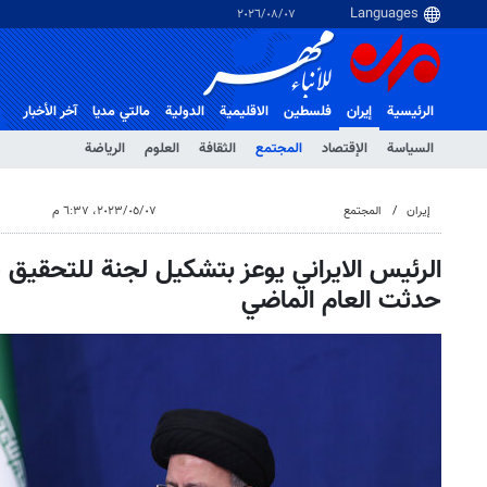
٠٧‏/٠٨‏/٢٠٢٦
الرئيسية
إيران
فلسطین
الاقلیمیة
الدولية
مالتي مدیا
آخر الأخبار
السياسة
الإقتصاد
المجتمع
الثقافة
العلوم
الرياضة
إيران
المجتمع
٠٧‏/٠٥‏/٢٠٢٣، ٦:٣٧ م
الرئيس الايراني يوعز بتشكيل لجنة للتحقيق
حدثت العام الماضي