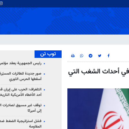
توب تن
رئيس الجمهورية يعقد مؤتمراً 
 في أحداث الشغب التي
صور جديدة للطائرات المسيّرة 
أسقطها الحرس الثوري
التلغراف: الحرب على إيران ق
أحد الأخطاء الأمريكية التاريخ
توقف غير مسبوق لصادرات ال
إلى أميركا
فشل استراتيجية الضغط ضد
المقاومة