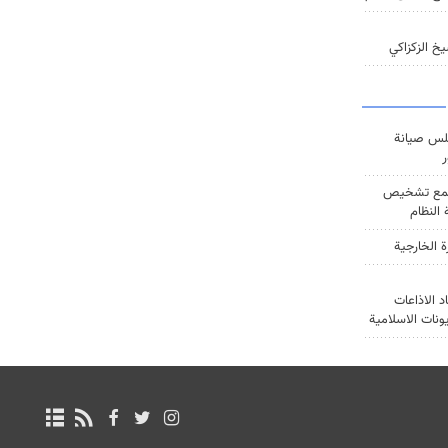
خ الزكزاكي
س صيانة
ر
ع تشخيص
النظام
ة الخارجية
د الاذاعات
يونات الاسلامية