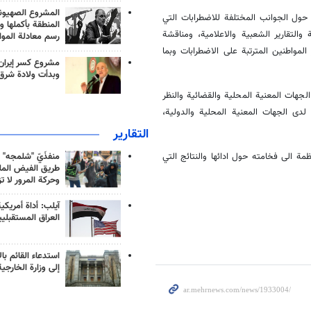
المشروع الصهيو
حول الجوانب المختلفة للاضطرابات التي
المنطقة بأكملها و
التقارير الشعبية والاعلامية، ومناقشة
رسم معادلة الموا
مواطنين المترتبة على الاضطرابات وبما
مشروع كسر إيران
وبدأت ولادة شرق
هات المعنية المحلية والقضائية والنظر
دى الجهات المعنية المحلية والدولية،
التقارير
تظمة الى فخامته حول ادائها والنتائج التي
منفذَيّ "شلمجه" 
طريق الفيض الملي
وحركة المرور لا ت
آيلب: أداة أمريكي
العراق المستقبلي
استدعاء القائم بال
إلى وزارة الخارجية