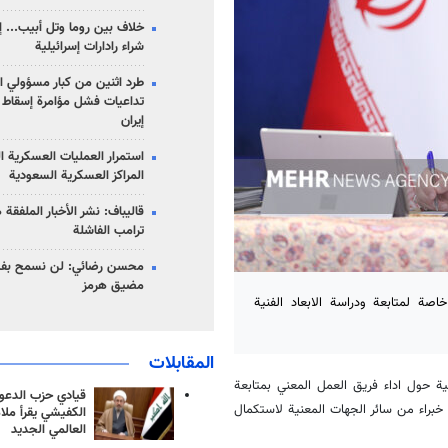
خلاف بين روما وتل أبيب... إ
شراء رادارات إسرائيلية
طرد اثنين من كبار مسؤولي ال
تداعيات فشل مؤامرة إسقاط ا
إيران
استمرار العمليات العسكرية ا
المراكز العسكرية السعودية
قاليباف: نشر الأخبار الملفقة
ترامب الفاشلة
محسن رضائي: لن نسمح بفتح
مضيق هرمز
صة لمتابعة ودراسة الابعاد الفنية
المقابلات
لية حول اداء فريق العمل المعني بمتابعة
قيادي حزب الدعوة
خبراء من سائر الجهات المعنية لاستكمال
الكفيشي يقرأ ملا
العالمي الجديد