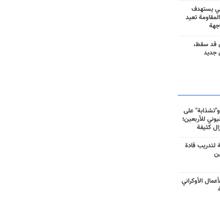
ني يستهدف
المقاومة تعيد
جهة
 قد سقط،
 جديد
و"تشذابة" على
وني للأربعين؛
زال كثيفة
ة لتدريب قادة
ين
أعمال الأوكراني