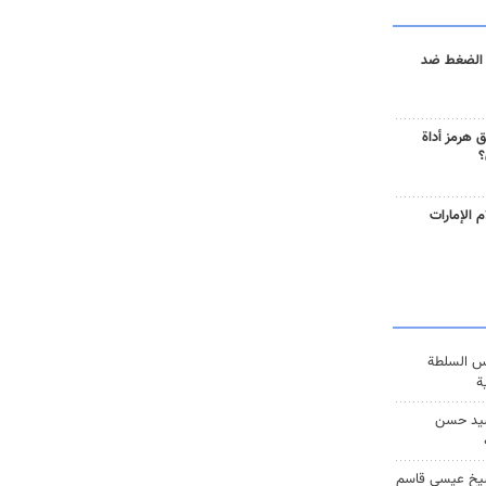
 الضغط ضد
 هرمز أداة
؟
 الإمارات
س السلطة
ة
يد حسن
يخ عيسى قاسم