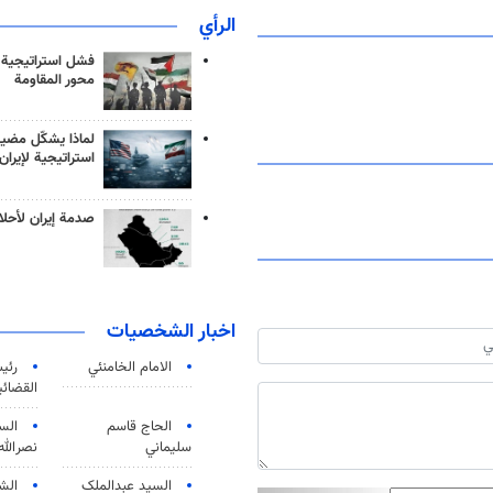
الرأي
فشل استراتيجية
محور المقاومة
لماذا يشكّل مضيق
استراتيجية لإيران
صدمة إيران لأحلام
اخبار الشخصيات
الامام الخامنئي
رئی
القضائی
الحاج قاسم
الس
سليماني
نصرالله
السید عبدالملک
الش