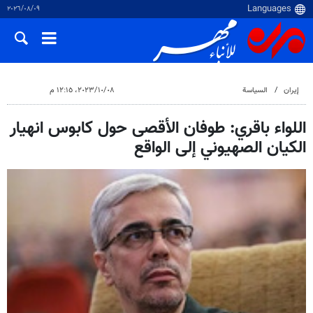
٠٩‏/٠٨‏/٢٠٢٦
إيران
السياسة
٠٨‏/١٠‏/٢٠٢٣، ١٢:١٥ م
اللواء باقري: طوفان الأقصى حول كابوس انهيار
الكيان الصهيوني إلى الواقع