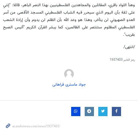
وهنأ اللواء باقري، المقاتلين والمجاهدين الفلسطينيين بهذا النصر الباهر، قائلا: "إنني
على ثقة بأن اليوم الذي سيحرر فيه الشباب الفلسطيني المسجد الأقصى من أسر
العدو الصهيوني لن يتأخر، وهذا هو وعد الله بأن الظلم لن يدوم وأن إرادة الشعب
الفلسطيني المظلوم ستنتصر على الظالمين، كما يبشر القرآن الكريم "أليس الصبح
بقريب".
/انتهى/
رمز الخبر
1937403
جواد ماستری فراهانی