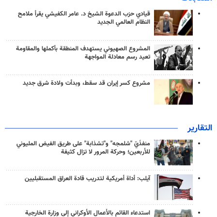
قيادي حزب الدعوة الشيخ د. عامر الكفيشي يقرأ ملامح
النظام العالمي الجديد
المشروع الصهيوني يستهدف المنطقة بأكملها والمقاومة
تعيد رسم معادلة المواجهة
مشروع كسر إيران قد سقط، وبدأت ولادة شرق جديد
التقارير
منفذَيّ "شلمجه" و"تشذابة" على طريق الفيض المليوني
للأربعين؛ وحركة المرور لا تزال كثيفة
آيلب: أداة أمريكية لتدريب قادة العراق المستقبليين
استدعاء القائم بالأعمال الأوكراني إلى وزارة الخارجية