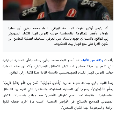
أكد رئيس أركان القوات المسلحة الإيراني، اللواء محمد باقري، أن عملية
طوفان الأقصى للمقاومة الفلسطينية حولت كابوس انهيار الكيان الصهيوني
إلى الواقع، وأثبتت أن جهود يائسة، مثل العرض السخيف لعملية التطبيع، لن
تكون قادرة على منع انهيار بيت العنكبوت.
وأفادت
وكالة مهر للأنباء
، انه أصدر اللواء محمد باقري رسالة بشأن العملية البطولية
التي تقوم بها حركة حماس ضد كيان الاحتلال الإسرائيلي، وأكد ان هذه العملية
حولت كابوس انهيار الكيان الصهيونيستي بالنسبة لقادة هذا الكيان إلى الواقع.
وبدأ اللواء باقري رسالته بقوله تعالى: "وَأُخْرَىٰ تُحِبُّونَهَا ۖ نَصْرٌ مِنَ اللَّهِ وَفَتْحٌ قَرِیبٌ ۗ
وَبَشِّرِ الْمُؤْمِنِینَ"، وصرح: "إن العملية المشتركة والمفتخرة التي تقوم بها الفصائل
الفلسطينية للمقاومة تحت اسم "طوفان الأقصى" ضد مواقع وتحصينات الكيان
الصهيوني المدجج بالسلاح في الأراضي المحتلة، أثبتت مرة أخرى ضعف القوة
الزائفة والموهومة لهذا الكيان المحتل".