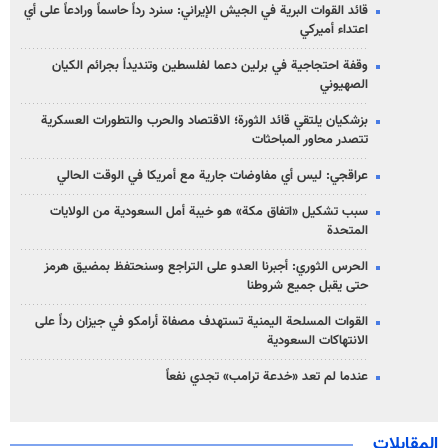
قائد القوات البرية في الجيش الإيراني: سنرد رداً حاسماً ورادعاً على أي
اعتداء أميركي
وقفة احتجاجية في برلين دعما لفلسطين وتنديداً بجرائم الكيان
الصهیوني
بزشكيان يلتقي قائد الثورة؛ الاقتصاد والحرب والتطورات العسكرية
تتصدر محاور المباحثات
عراقجي: ليس أي مفاوضات جارية مع أمريكا في الوقت الحالي
سبب تشكيل «اتفاق مكة» هو خيبة أمل السعودية من الولايات
المتحدة
الحرس الثوري: أجبرنا العدو على التراجع وسنحتفظ بمضيق هرمز
حتى يقبل جميع شروطنا
القوات المسلحة اليمنية تستهدف مصفاة أرامكو في جيزان رداً على
الانتهاكات السعودية
عندما لم تعد «خدعة ترامب» تجدي نفعاً
المقابلات