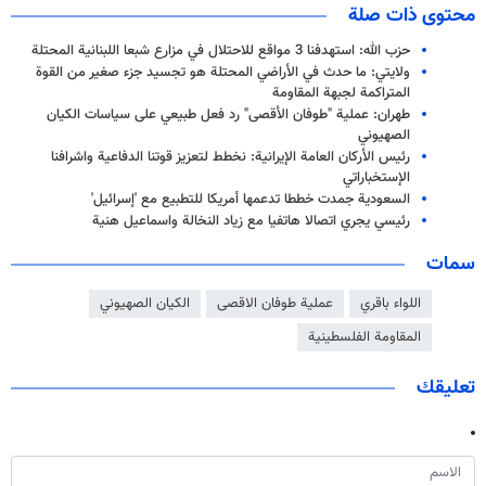
محتوى ذات صلة
حزب الله: استهدفنا 3 مواقع للاحتلال في مزارع شبعا اللبنانية المحتلة
ولايتي: ما حدث في الأراضي المحتلة هو تجسيد جزء صغير من القوة
المتراكمة لجبهة المقاومة
طهران: عملية "طوفان الأقصى" رد فعل طبيعي على سياسات الكيان
الصهيوني
رئيس الأركان العامة الإيرانية: نخطط لتعزيز قوتنا الدفاعية واشرافنا
الإستخباراتي
السعودية جمدت خططا تدعمها أمريكا للتطبيع مع 'إسرائيل'
رئيسي يجري اتصالا هاتفيا مع زياد النخالة واسماعيل هنية
سمات
اللواء باقري
عملیة طوفان الاقصى
الكيان الصهيوني
المقاومة الفلسطينية
تعليقك