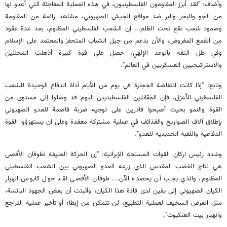
وأضاف: "لقد أبرز المقاومون الفلسطينيون، في هذه العملية المفاجئة التي أعدو لها
من الجو والبحر والبر ضد مواقع الجيش الصهيوني، مشاهد رائعة من المقاومة
وصمود شعب تقع تحت الظلم... إن الشعب الفلسطيني المظلوم، بعد عدة عقود
من القمع المفروض، والآن بدعم من جيل الشباب المتحفز والمعتمد على الإسلام
وفي ظل الثقة بالوعد الإلهي، حصل على قوة كبيرة أذهلت المحللين
والاستراتيجيين العسكريين في العالم".
وتابع: "إذا كانت انتفاضة الحجارة في يوم من الأيام أداة الدفاع الوحيدة للشعب
الفلسطيني الأعزل، فإن المقاتلين الفلسطينيين اليوم قد وصلوا إلى مستوى من
القوة والنمو بحيث أصبحوا قادرين على توجيه ضربة قاصمة للعدو الصهيوني
بإطلاق آلاف الصواريخ والقذائف في عملية مشتركة معقدة وعلى ان يستهزؤوا القوة
الدفاعية واللقبة الحديدية للعدو".
وشدد رئيس اركان القوات المسلحة الإيرانية: "إن الحركة العنيفة لطوفان الأقصى
هي نتاج الغضب المقدس الذي زرعه العدو الصهيوني بين الشعب الفلسطيني
المظلوم، والذي يجب أن يحصده الآن... طوفان الأقصى لقد حول كابوس انهيار
الكيان الصهيوني إلى يقين لدى قادة هذا الكيان، وأثبتت أن بعض الجهود اليائسة،
مثل العرض السخيف لعملية التطبيع، لن تتمكن من إبطاء أو تأخير عملية التراجع
وانهيار بيت العنكبوت".